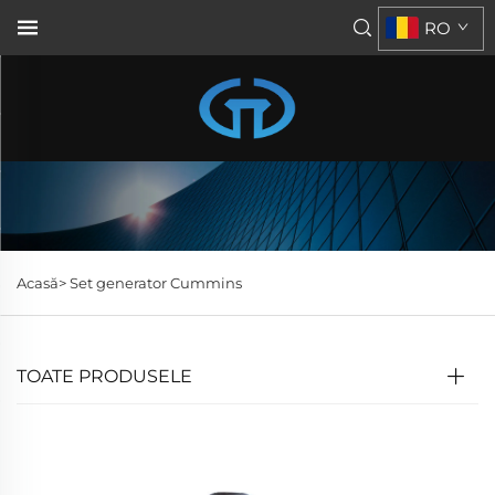
RO
Acasă>
Set generator Cummins
TOATE PRODUSELE