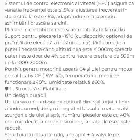
Sistemul de control electronic al vitezei (EFC) asigură că
variația frecvenței este ≤1.5% și ajustarea frecvenței în
stare stabilă este ≤5%, adaptându-se la scenariul
schimbării bruscă a sarcinii.
Plecare în condiții de rece și adaptabilitate la mediu
Suport pentru plecare la -15℃ (cu dispozitiv opțional de
preîncălzire electrică a intrării de aer), fără corecție a
puterii necesară când altitudinea este ≤1000m; corecția
puterii este doar de 4% pentru fiecare creștere de 500m
de la 1000-3000m.
Potrivit pentru motorină ușoară 0# și ulei pentru motor
de calificativ CF (15W-40), temperaturile medii de
funcționare ≤40℃, umiditate relativă ≤60%.
🛡️ II. Structură și Fiabilitate
Un design durabil
Utilizarea unui arbore de cotitură din oțel forjat + liner
cilindric umed, design integrat al blocului motor evită
scurgerile de ulei și apă, numărul pieselor este cu 40%
mai mic decât la modele similare, iar rata de eșec este
redusă.
Structură cu două cilindri, un capot + 4 valvule pe