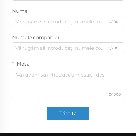
Nume
0/100
Numele companiei
0/200
Mesaj
0/1000
Trimite