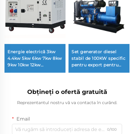
Energie electrică 3kw
Set generator diesel
4.4kw 5kw 6kw 7kw 8kw
stabil de 100KW specific
9kw 10kw 12kw
pentru export pentru
Refrigerație aer
generarea de energie
generator cu benzină
Obțineți o ofertă gratuită
Reprezentantul nostru vă va contacta în curând.
Email
0/100