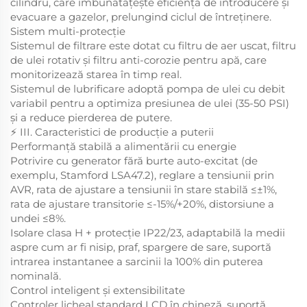
cilindru, care îmbunătățește eficiența de introducere și
evacuare a gazelor, prelungind ciclul de întreținere.
Sistem multi-protecție
Sistemul de filtrare este dotat cu filtru de aer uscat, filtru
de ulei rotativ și filtru anti-corozie pentru apă, care
monitorizează starea în timp real.
Sistemul de lubrificare adoptă pompa de ulei cu debit
variabil pentru a optimiza presiunea de ulei (35-50 PSI)
și a reduce pierderea de putere.
⚡ III. Caracteristici de producție a puterii
Performanță stabilă a alimentării cu energie
Potrivire cu generator fără burte auto-excitat (de
exemplu, Stamford LSA47.2), reglare a tensiunii prin
AVR, rata de ajustare a tensiunii în stare stabilă ≤±1%,
rata de ajustare transitorie ≤-15%/+20%, distorsiune a
undei ≤8%.
Isolare clasa H + protecție IP22/23, adaptabilă la medii
aspre cum ar fi nisip, praf, spargere de sare, suportă
intrarea instantanee a sarcinii la 100% din puterea
nominală.
Control inteligent și extensibilitate
Controler licheal standard LCD în chineză, suportă