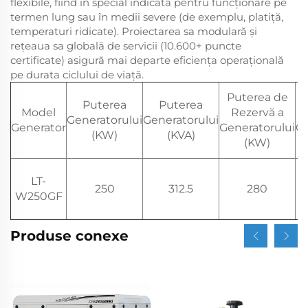
flexibile, fiind în special indicată pentru funcționare pe
termen lung sau în medii severe (de exemplu, platiță,
temperaturi ridicate). Proiectarea sa modulară și
rețeaua sa globală de servicii (10.600+ puncte
certificate) asigură mai departe eficiența operațională
pe durata ciclului de viață.
Puterea de
Puterea
Puterea
Model
Rezervă a
Generatorului
Generatorului
Generator
Generatorului
Ge
(KW)
(KVA)
(KW)
LT-
250
312.5
280
W250GF
Produse conexe