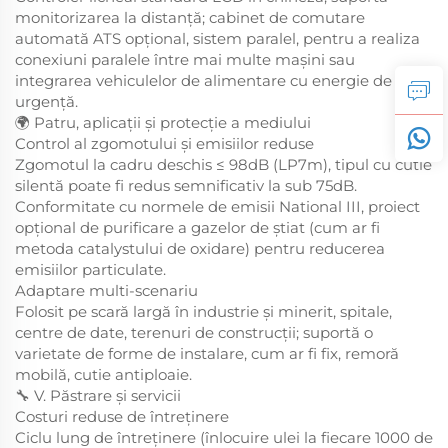
monitorizarea la distanță; cabinet de comutare
automată ATS opțional, sistem paralel, pentru a realiza
conexiuni paralele între mai multe mașini sau
integrarea vehiculelor de alimentare cu energie de
urgență.
🌍 Patru, aplicații și protecție a mediului
Control al zgomotului și emisiilor reduse
Zgomotul la cadru deschis ≤ 98dB (LP7m), tipul cu cutie
silentă poate fi redus semnificativ la sub 75dB.
Conformitate cu normele de emisii National III, proiect
opțional de purificare a gazelor de știat (cum ar fi
metoda catalystului de oxidare) pentru reducerea
emisiilor particulate.
Adaptare multi-scenariu
Folosit pe scară largă în industrie și minerit, spitale,
centre de date, terenuri de construcții; suportă o
varietate de forme de instalare, cum ar fi fix, remoră
mobilă, cutie antiploaie.
🔧 V. Păstrare și servicii
Costuri reduse de întreținere
Ciclu lung de întreținere (înlocuire ulei la fiecare 1000 de