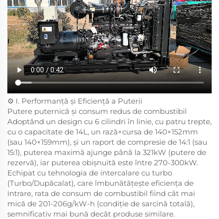
⚙️ I. Performanță și Eficiență a Puterii
Putere puternică și consum redus de combustibil
Adoptând un design cu 6 cilindri în linie, cu patru trepte,
cu o capacitate de 14L, un rază×cursa de 140×152mm
(sau 140×159mm), și un raport de compresie de 14:1 (sau
15:1), puterea maximă ajunge până la 321kW (putere de
rezervă), iar puterea obișnuită este între 270-300kW.
Echipat cu tehnologia de intercalare cu turbo
(Turbo/Dupăcalat), care îmbunătățește eficiența de
intrare, rata de consum de combustibil fiind cât mai
mică de 201-206g/kW-h (condiție de sarcină totală),
semnificativ mai bună decât produse similare.