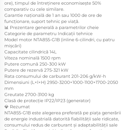
ore), timpul de întreținere economisește 50%
comparativ cu cele similare.
Garantie națională de 1 an sau 1000 de ore de
funcționare, suport tehnic pe viață.
📊 Prezentare generală a parametrilor cheie
Categorie de parametru Indicații tehnice
Model motor NTA855-G1B (inline 6-cilindri, cu patru
mișcări)
Capacitate cilindrică 14L
Viteza nominală 1500 rpm
Putere comună 250-300 kW
Putere de rezervă 275-321 kW
Rata consumului de carburant 201-206 g/kW-h
Dimensiuni (L×l×H) 2950-3200×1000-1100×1700-2050
mm
Greutate 2700-3100 kg
Clasă de protecție IP22/IP23 (generator)
💎 Rezumat
NTA855-G1B este alegerea preferată pe piața generării
de energie industrială datorită fiabilității sale ridicate,
consumului redus de carburant și adaptabilității sale