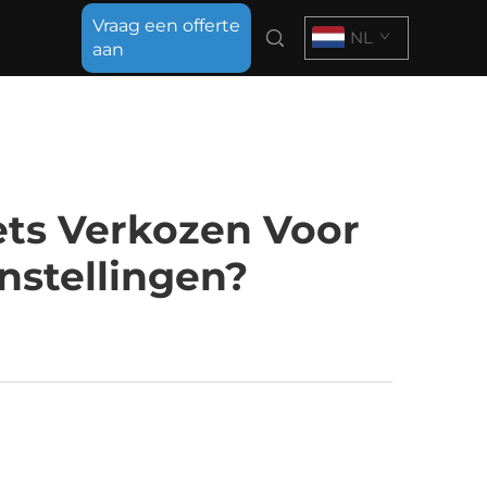
Vraag een offerte
NL
aan
ets Verkozen Voor
nstellingen?