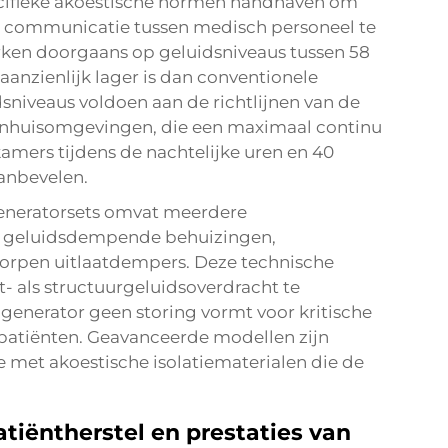
cifieke akoestische normen handhaven om
e communicatie tussen medisch personeel te
erken doorgaans op geluidsniveaus tussen 58
aanzienlijk lager is dan conventionele
niveaus voldoen aan de richtlijnen van de
enhuisomgevingen, die een maximaal continu
amers tijdens de nachtelijke uren en 40
aanbevelen.
lgeneratorsets omvat meerdere
r geluidsdempende behuizingen,
worpen uitlaatdempers. Deze technische
 als structuurgeluidsoverdracht te
generator geen storing vormt voor kritische
patiënten. Geavanceerde modellen zijn
 met akoestische isolatiematerialen die de
atiëntherstel en prestaties van