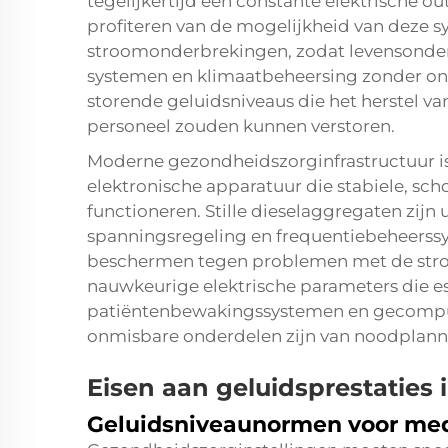
tegelijkertijd een constante elektrische 
profiteren van de mogelijkheid van deze s
stroomonderbrekingen, zodat levensonder
systemen en klimaatbeheersing zonder ond
storende geluidsniveaus die het herstel v
personeel zouden kunnen verstoren.
Moderne gezondheidszorginfrastructuur is
elektronische apparatuur die stabiele, sc
functioneren. Stille dieselaggregaten zij
spanningsregeling en frequentiebeheerss
beschermen tegen problemen met de stro
nauwkeurige elektrische parameters die es
patiëntenbewakingssystemen en gecomput
onmisbare onderdelen zijn van noodplanne
Eisen aan geluidsprestaties
Geluidsniveaunormen voor me