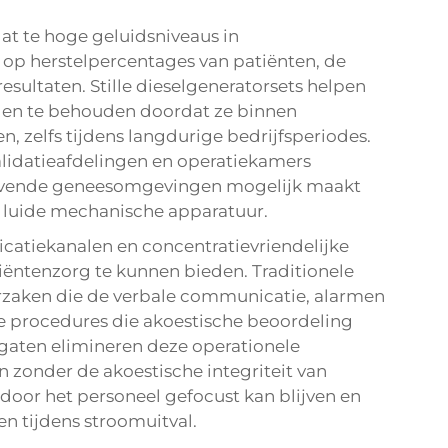
at te hoge geluidsniveaus in
op herstelpercentages van patiënten, de
sultaten. Stille dieselgeneratorsets helpen
den te behouden doordat ze binnen
, zelfs tijdens langdurige bedrijfsperiodes.
validatieafdelingen en operatiekamers
stgevende geneesomgevingen mogelijk maakt
 luide mechanische apparatuur.
atiekanalen en concentratievriendelijke
ëntenzorg te kunnen bieden. Traditionele
rzaken die de verbale communicatie, alarmen
e procedures die akoestische beoordeling
regaten elimineren deze operationele
zonder de akoestische integriteit van
oor het personeel gefocust kan blijven en
n tijdens stroomuitval.