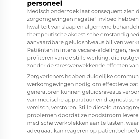
personeel
Medisch onderzoek laat consequent zien d
zorgomgevingen negatief invloed hebben 
kwaliteit van slaap en algemene behandelre
therapeutische akoestische omstandighe
aanvaardbare geluidsniveaus blijven werken
Patiënten in intensivecare-afdelingen, re
profiteren van de stille werking, die ru
zonder de stressverwekkende effecten van
Zorgverleners hebben duidelijke communic
werkomgevingen nodig om effectieve pati
generatoren kunnen geluidsniveaus veroo
van medische apparatuur en diagnostisch
vereisen, verstoren. Stille dieselektroagg
problemen doordat ze noodstroom leveren 
medische werkplekken aan te tasten, waard
adequaat kan reageren op patiëntbehoefte