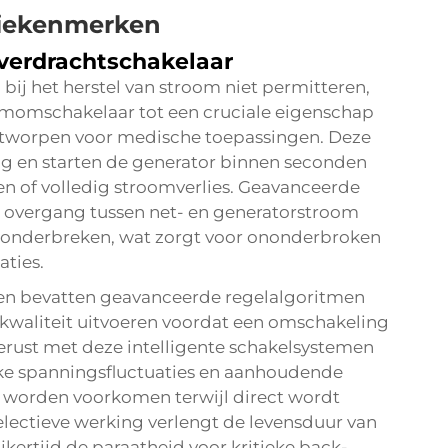
tiekenmerken
verdrachtschakelaar
bij het herstel van stroom niet permitteren,
omomschakelaar tot een cruciale eigenschap
tworpen voor medische toepassingen. Deze
g en starten de generator binnen seconden
n of volledig stroomverlies. Geavanceerde
 overgang tussen net- en generatorstroom
 onderbreken, wat zorgt voor ononderbroken
aties.
n bevatten geavanceerde regelalgoritmen
mkwaliteit uitvoeren voordat een omschakeling
tgerust met deze intelligente schakelsystemen
jke spanningsfluctuaties en aanhoudende
s worden voorkomen terwijl direct wordt
lectieve werking verlengt de levensduur van
ertijd de paraatheid voor kritieke back-