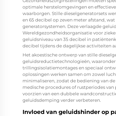
Gezondheidszorginstellingen moeten spe
optimale herstelomgevingen en effectiev
waarborgen. Stille dieselgeneratorsets w
en 65 decibel op zeven meter afstand, wat 
generatorsystemen. Deze verlaagde geluids
Wereldgezondheidsorganisatie voor ziek
geluidsniveau van 35 decibel in patiëntenk
decibel tijdens de dagelijkse activiteiten 
Het akoestische ontwerp van stille diese
geluidsreductietechnologieën, waaronde
trillingsisolatiemontages en speciaal ont
oplossingen werken samen om zowel lucht-
minimaliseren, zodat de bediening van de 
medische procedures of rustperiodes van 
voorzien van een dubbele wandconstructie
geluidsdemping verder verbeteren.
Invloed van geluidshinder op p