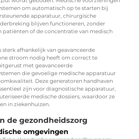
output wordt geboden. Medische voorzieningen
ystemen om automatisch op te starten bij
steunende apparatuur, chirurgische
erbreking blijven functioneren, zonder
an patiënten of de concentratie van medisch
 sterk afhankelijk van geavanceerde
hone stroom nodig heeft om correct te
n uitgerust met geavanceerde
ystemen die gevoelige medische apparatuur
omkwaliteit. Deze generatoren handhaven
sentieel zijn voor diagnostische apparatuur,
eriseerde medische dossiers, waardoor ze
n in ziekenhuizen.
 in de gezondheidszorg
dische omgevingen