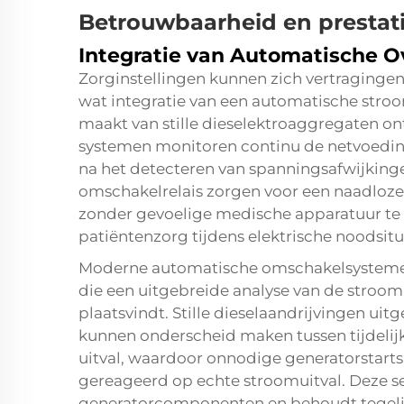
Betrouwbaarheid en presta
Integratie van Automatische O
Zorginstellingen kunnen zich vertragingen 
wat integratie van een automatische stro
maakt van
stille dieselektroaggregaten
on
systemen monitoren continu de netvoedin
na het detecteren van spanningsafwijkinge
omschakelrelais zorgen voor een naadloze
zonder gevoelige medische apparatuur te
patiëntenzorg tijdens elektrische noodsitu
Moderne automatische omschakelsysteme
die een uitgebreide analyse van de stroo
plaatsvindt. Stille dieselaandrijvingen ui
kunnen onderscheid maken tussen tijdeli
uitval, waardoor onnodige generatorstart
gereageerd op echte stroomuitval. Deze se
generatorcomponenten en behoudt tegelijk