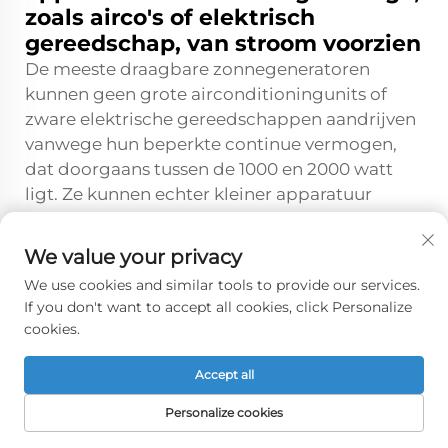
zoals airco's of elektrisch
gereedschap, van stroom voorzien
De meeste draagbare zonnegeneratoren
kunnen geen grote airconditioningunits of
zware elektrische gereedschappen aandrijven
vanwege hun beperkte continue vermogen,
dat doorgaans tussen de 1000 en 2000 watt
ligt. Ze kunnen echter kleiner apparatuur
efficiënt bedienen, zoals minikoelkasten,
laptops, LED-verlichting, ventilatoren en
We value your privacy
opladers voor apparaten. Sommige grotere
We use cookies and similar tools to provide our services.
modellen van zonnegeneratoren bieden nu
If you don't want to accept all cookies, click Personalize
meer dan 3000 watt continue vermogen,
cookies.
waardoor gemiddelde airco's en lichtere
elektrische gereedschappen gedurende
Accept all
beperkte tijd kunnen worden gebruikt.
Personalize cookies
Wat gebeurt er met
HOMEPAGE
PRODUCTEN
E-MAIL
TEL