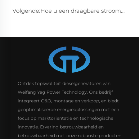
Volgende:
Hoe u een draagbare stroomgenerator kiest die aan uw behoeften voldoet
Ontdek topkwaliteit dieselgeneratoren van
Weifang Yag Power Technology. Ons bedrijf
integreert O&O, montage en verkoop, en biedt
geoptimaliseerde energieoplossingen met een
focus op marktorientatie en technologische
innovatie. Ervaring betrouwbaarheid en
betrouwbaarheid met onze robuuste producten