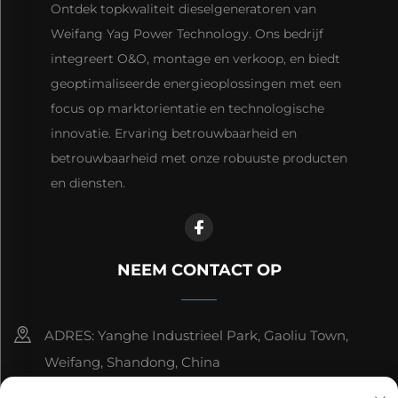
Ontdek topkwaliteit dieselgeneratoren van
Weifang Yag Power Technology. Ons bedrijf
integreert O&O, montage en verkoop, en biedt
geoptimaliseerde energieoplossingen met een
focus op marktorientatie en technologische
innovatie. Ervaring betrouwbaarheid en
betrouwbaarheid met onze robuuste producten
en diensten.
NEEM CONTACT OP
ADRES: Yanghe Industrieel Park, Gaoliu Town,
Weifang, Shandong, China