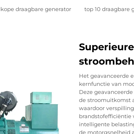
kope draagbare generator
top 10 draagbare 
Superieure
stroombeh
Het geavanceerde e
kernfunctie van mo
Deze geavanceerde t
de stroomuitkomst a
waardoor verspilli
brandstofefficiënti
intelligente belasti
de motorgsnelheid 