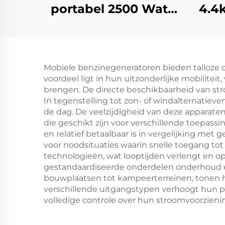
portabel 2500 Watt
4.4
Gas Inverter Stil
8kw
Elektrisch Mini
L
Benzine Generator
ben
Mobiele benzinegeneratoren bieden talloze 
voordeel ligt in hun uitzonderlijke mobiliteit
brengen. De directe beschikbaarheid van str
In tegenstelling tot zon- of windalternatie
de dag. De veelzijdigheid van deze apparaten
die geschikt zijn voor verschillende toepassi
en relatief betaalbaar is in vergelijking met
voor noodsituaties waarin snelle toegang tot
technologieën, wat looptijden verlengt en op
gestandaardiseerde onderdelen onderhoud en
bouwplaatsen tot kampeerterreinen, tonen h
verschillende uitgangstypen verhoogt hun p
volledige controle over hun stroomvoorzienin