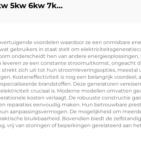
aardgasgenerat
kw 5kw 6kw 7kw
 9kw 10kw 12kw
uchtgekoelde
zine generator
overtuigende voordelen waardoor ze een onmisbare ener
, wat gebruikers in staat stelt om elektriciteitsgeneratie
oom onderscheidt hen van andere energieoplossingen, wa
ven leveren ze een constante stroomuitkomst, ongeacht 
 strekt zich uit tot hun stroomleveringsopties, meestal
ngen. Kosteneffectiviteit is nog een belangrijk voordeel
 gespecialiseerde brandstoffen. Deze generatoren vereisen
 elektriciteit cruciaal is. Moderne modellen omvatten g
erationele kosten verlaagt. De robuuste constructie gar
 reparaties eenvoudig maken. Hun betrouwbare prestati
un aanpassingsvermogen. De mogelijkheid om meerdere a
raktische bruikbaarheid. Bovendien biedt de zelfstandi
g, vrij van storingen of beperkingen gerelateerd aan het