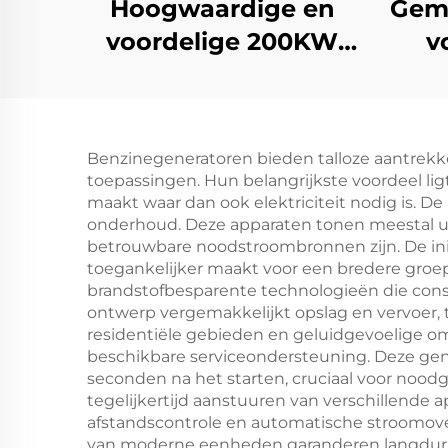
Hoogwaardige en
Gem
voordelige 200KW
v
Ricardo
Cumm
dieselgeneratorset
die
Benzinegeneratoren bieden talloze aantrekke
r
toepassingen. Hun belangrijkste voordeel ligt
st
maakt waar dan ook elektriciteit nodig is. 
onderhoud. Deze apparaten tonen meestal u
betrouwbare noodstroombronnen zijn. De init
toegankelijker maakt voor een bredere groe
brandstofbesparente technologieën die cons
ontwerp vergemakkelijkt opslag en vervoer, 
residentiële gebieden en geluidgevoelige o
beschikbare serviceondersteuning. Deze gen
seconden na het starten, cruciaal voor noodg
tegelijkertijd aanstuuren van verschillend
afstandscontrole en automatische stroomov
van moderne eenheden garanderen langdurig