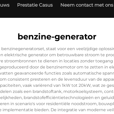
euws
Prestatie Casus
Neem contact met ons
benzine-generator
enzinegeneratorset, staat voor een veelzijdige oplossi
n elektrische generator om betrouwbare stroom te pr
ire stroombronnen te dienen in locaties zonder toegang t
geproduceerd door de benzinemotor om te zetten in ele
atten geavanceerde functies zoals automatische span
 om consistent presteren en de levensduur van de appa
aciteiten, vaak variërend van 1kW tot 20kW, wat ze ge
delen zoals een brandstoftank, motorkoelsysteem, cont
elijkheden, brandstofefficiëntietechnologieën en gel
eren in scenario's voor residentiële noodstroom, bouwpl
elle implementatie bieden. De integratie van moderne veil