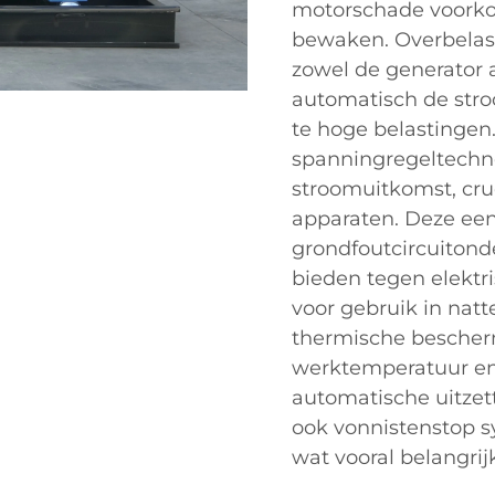
motorschade voorko
bewaken. Overbelas
zowel de generator 
automatisch de stroo
te hoge belastinge
spanningregeltechno
stroomuitkomst, cru
apparaten. Deze een
grondfoutcircuitond
bieden tegen elektr
voor gebruik in nat
thermische bescher
werktemperatuur en
automatische uitzet
ook vonnistenstop 
wat vooral belangrij