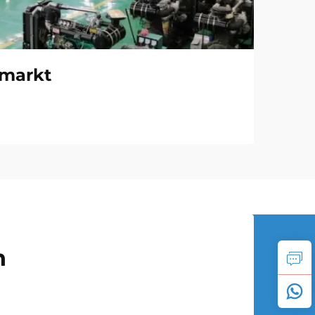
 markt
n