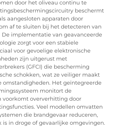
men door het oliveau continu te
tingsbeschermingscircuitry beschermt
als aangesloten apparaten door
m af te sluiten bij het detecteren van
n. De implementatie van geavanceerde
logie zorgt voor een stabiele
ciaal voor gevoelige elektronische
heden zijn uitgerust met
erbrekers (GFCI) die bescherming
ische schokken, wat ze veiliger maakt
te omstandigheden. Het geïntegreerde
mingssysteem monitort de
 voorkomt oververhitting door
tingsfuncties. Veel modellen omvatten
systemen die brandgevaar reduceren,
k is in droge of gevaarlijke omgevingen.