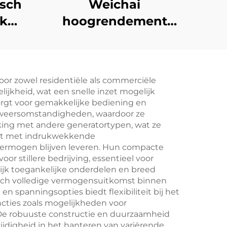
sch
Weichai
uk
hoogrendement
KW
energiebesparende
noodstroomvoorziening
rset
132KW
or zowel residentiële als commerciële
dieselgeneratorset
lijkheid, wat een snelle inzet mogelijk
zorgt voor gemakkelijke bediening en
e weersomstandigheden, waardoor ze
jking met andere generatortypen, wat ze
ust met indrukwekkende
vermogen blijven leveren. Hun compacte
 stillere bedrijving, essentieel voor
jk toegankelijke onderdelen en breed
isch volledige vermogensuitkomst binnen
 spanningsopties biedt flexibiliteit bij het
cties zoals mogelijkheden voor
De robuuste constructie en duurzaamheid
digheid in het hanteren van variërende