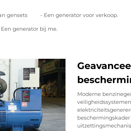
van gensets
- Een generator voor verkoop.
 Een generator bij me.
Geavanceer
beschermi
Moderne benzinegen
veiligheidssystemen
elektriciteitsgener
beschermingskader
uitzettingsmechanis