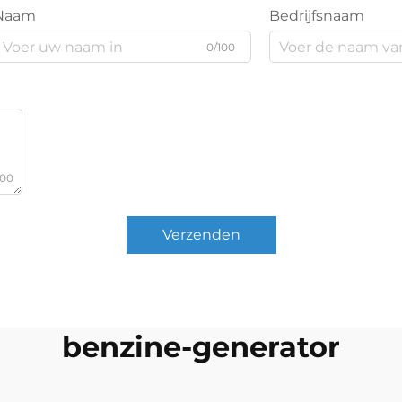
Naam
Bedrijfsnaam
0/100
000
Verzenden
benzine-generator