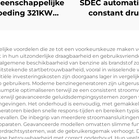
eenschappelijke
SDEC automati
oeding 321KW
constant dr
ins industriële
systeem 35
selgeneratorset
koudstart
met hoog
dieselgenerato
lijke voordelen die ze tot een voorkeurskeuze maken vo
endement voor
 in hun uitzonderlijke draagbaarheid en gebruiksvriende
roomopwekking
De algemene beschikbaarheid van benzine als brandstof 
itstekende startbetrouwbaarheid, vooral in wisselend
iële investeringskosten zijn doorgaans lager in vergeli
p gebruikers. Moderne benzinegeneratoren zijn uitger
umptie optimaliseren terwijl ze een consistent stroom
terwijl geavanceerde geluidsdempingsystemen zorgen voor
mgevingen. Het onderhoud is eenvoudig, met gemakkeli
eratoren bieden snelle respons-tijden en bereiken typ
evallen. De inbegrip van meerdere stroomaansluitingen en
e apparaten. Geavanceerde modellen omvatten slimme fun
erdrachtsystemen, wat de gebruikersgemak verhoogt. 
e betrouwbaarheid met correct onderhoud. Hun veelzij