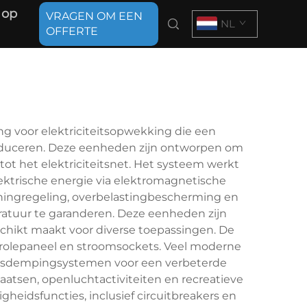
 op
VRAGEN OM EEN
NL
OFFERTE
ng voor elektriciteitsopwekking die een
oduceren. Deze eenheden zijn ontworpen om
ot het elektriciteitsnet. Het systeem werkt
ktrische energie via elektromagnetische
ningregeling, overbelastingbescherming en
ratuur te garanderen. Deze eenheden zijn
schikt maakt voor diverse toepassingen. De
rolepaneel en stroomsockets. Veel moderne
uidsdempingsystemen voor een verbeterde
aatsen, openluchtactiviteiten en recreatieve
igheidsfuncties, inclusief circuitbreakers en