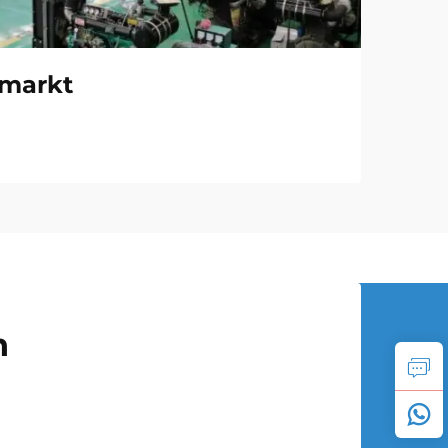
 markt
n