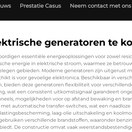
euws
Prestatie Casus
Neem contact met ons
ektrische generatoren te k
ordigen essentiële energieoplossingen voor zowel resi
che energie in elektrische stroom, waarmee ze betrouwb
gelegen gebieden. Moderne generatoren zijn uitgerust m
hikt is voor gevoelige elektronica. Beschikbaar in vers
 bieden deze generatoren flexibiliteit voor verschille
, wat een consistent uitkomstsignaal garandeert ongeac
neels, mogelijkheden voor op afstand bewaking en bran
t met automatische transfer-switches, wat een naadloze 
elastingsbescherming, laag-olie uitschakeling en koolm
ruiken verschillende brandstoffen, waaronder benzine,
it biedt. De constructie omvat vaak weerstandsbestendi