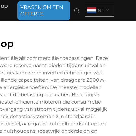
 op
VRAGEN OM EEN
NL
OFFERTE
oop
dentiële als commerciële toepassingen. Deze
are reservekracht bieden tijdens uitval en
et geavanceerde invertertechnologie, wat
chillende capaciteiten, van draagbare 2000W-
nde energiebehoeften. De meeste modellen
ht de belastingfluctuaties. Belangrijke
dstof-efficiënte motoren die consumptie
overgang van stroom tijdens uitval mogelijk
onoxidetectiesystemen zijn standaard in
 diesel, aardgas of dubbelbrandstof-opties,
ge huishoudens, roestvrije onderdelen en