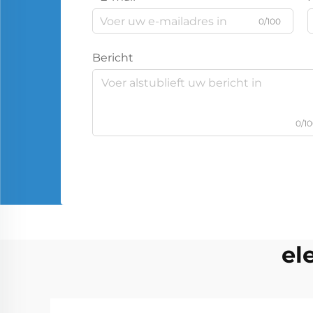
0/100
Bericht
0/1
el