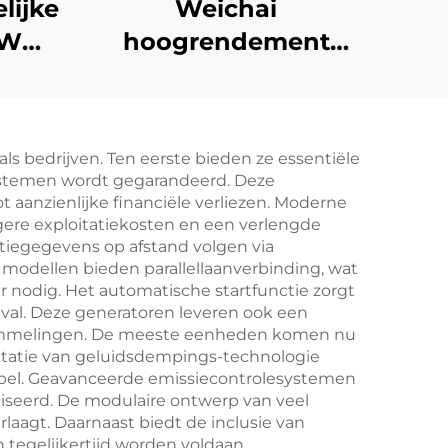
ijke
Weichai
KW
hoogrendement
riële
energiebesparende
rset
noodstroomvoorziening
132KW
ls bedrijven. Ten eerste bieden ze essentiële
or
dieselgeneratorset
systemen wordt gegarandeerd. Deze
ing
 aanzienlijke financiële verliezen. Moderne
agere exploitatiekosten en een verlengde
atiegegevens op afstand volgen via
modellen bieden parallellaanverbinding, wat
odig. Het automatische startfunctie zorgt
val. Deze generatoren leveren ook een
chommelingen. De meeste eenheden komen nu
ntatie van geluidsdempings-technologie
cibel. Geavanceerde emissiecontrolesystemen
liseerd. De modulaire ontwerp van veel
aagt. Daarnaast biedt de inclusie van
tegelijkertijd worden voldaan.