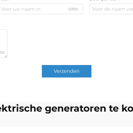
0/100
000
Verzenden
ektrische generatoren te k