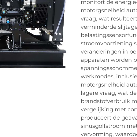
monitort de energie
motorgsnelheid aut
vraag, wat resulteer
verminderde slijtage
belastingssensorfunc
stroomvoorziening stab
veranderingen in be
apparaten worden b
spanningsschommel
werkmodes, inclusief
motorgsnelheid auto
lagere vraag, wat de 
brandstofverbruik m
vergelijking met co
produceert de geav
sinusgolfstroom me
vervorming, waardoor