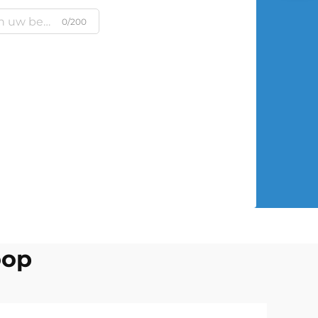
0/200
oop