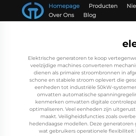
Homepage
Producten
Ni
Over Ons
Blog
el
Elektrische generatoren te koop vertegenwo
veelzijdige machines converteren mechanis
dienen als primaire stroombronnen in af
schone en stabiele stroom oplevert die gesc
eenheden tot industriële 50kW-systemen,
omvatten automatische spanningregeling
kenmerken omvatten digitale controlepa
optimaliseren. Veel eenheden zijn uitgerus
maakt. Veiligheidsfuncties zoals overb
hedendaagse modellen. Deze generatoren geb
wat gebruikers operationele flexibilite