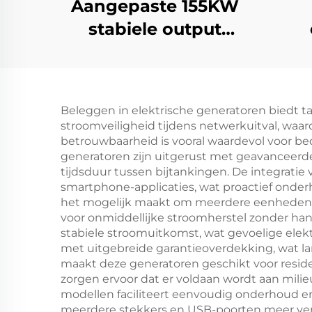
Aangepaste 155KW
stabiele output
dieselgeneratorset
l
met laag
brandstofverbruik
die
Beleggen in elektrische generatoren biedt ta
vo
stroomveiligheid tijdens netwerkuitval, wa
betrouwbaarheid is vooral waardevol voor bed
generatoren zijn uitgerust met geavanceerde 
tijdsduur tussen bijtankingen. De integrati
smartphone-applicaties, wat proactief onder
het mogelijk maakt om meerdere eenheden t
voor onmiddellijke stroomherstel zonder han
stabiele stroomuitkomst, wat gevoelige e
met uitgebreide garantieoverdekking, wat 
maakt deze generatoren geschikt voor reside
zorgen ervoor dat er voldaan wordt aan mili
modellen faciliteert eenvoudig onderhoud en
meerdere stekkers en USB-poorten meer vers