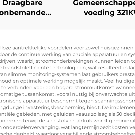
Draagbare
Gemeenschappel
onbemande
voeding 321
uchtvaartuigen
Cummins indust
speciale
dieselgenerato
selgeneratorset
met hoog
lloze aantrekkelijke voordelen voor zowel huisgezinnen a
or het opladen
rendement vo
ardoor de continue werking van cruciale apparatuur en 
stroomopwekk
rijven, waarbij stroomonderbrekingen kunnen leiden tot
brandstofefficiënte technologieën, wat resulteert in l
e van slimme monitoring-systemen laat gebruikers prest
houd en optimale werking mogelijk maakt. Veel huidige 
e verbinden voor een hogere stroomuitkomst wanneer n
dmatige tussenkomst, vooral nuttig bij onverwachte uit
lektronische apparatuur beschermt tegen spanningss
langdurige investeringsbescherming biedt. De impleme
ntiële gebieden, met geluidsniveaus zo laag als 50 de
eunormen terwijl de koolstofvoetafdruk wordt geminima
 onderdelenvervanging, wat langtermijnbezitkosten verl
cheidenheid, waardoor verschillende stroombehoeften 