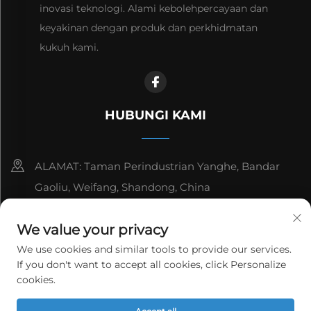
inovasi teknologi. Alami kebolehpercayaan dan
keyakinan dengan produk dan perkhidmatan
kukuh kami.
HUBUNGI KAMI
ALAMAT: Taman Perindustrian Yanghe, Bandar
Gaoliu, Weifang, Shandong, China
8615006666497
We value your privacy
[email protected]
We use cookies and similar tools to provide our services.
If you don't want to accept all cookies, click Personalize
cookies.
Hak Cipta © WeiFang Yag Power Technology Co., Ltd.