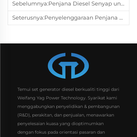
Sebelumnya:
Penjana Diesel Senyap untuk Sandaran Rumah: 6 Petua Mengurangkan Beban
Seterusnya:
Penyelenggaraan Penjana Kuasa Diesel: Petua Penting
Temui set generator diesel berkualiti tinggi dari
Weifang Yag Power Technology. Syarikat kami
menggabungkan penyelidikan & pembangunan
(R&D), perakitan, dan penjualan, menawarkan
penyelesaian kuasa yang dioptimumkan
dengan fokus pada orientasi pasaran dan