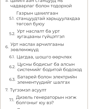
цахилгаан станцууд нь
чадварлаг болон тодорхой
Газрын цахилгаан
станцуудтай харьцуулахдаа
төгсөл буюу
Урт наслалт ба урт
хугацааны гүйцэтгэл
Урт наслах арчилгааны
зөвлөмжүүд
Цагдаа, шошго өөрчлөх
Цусны бодисыг ба алсын
системийг бодитой бодоход
Батарей болон электрийн
элементүүдийг шалгах
Түгээмэл асуулт
Дизель генераторын нэгж
болгоныг юу вэ?