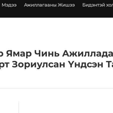
Мэдээ
Ажиллагааны Жишээ
Бидэнтэй хо
р Ямар Чинь Ажилладаг
рт Зориулсан Үндсэн 