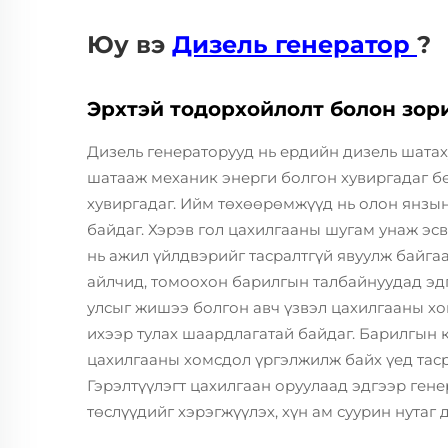
Юу вэ
Дизель генератор
?
Эрхтэй тодорхойлолт болон зор
Дизель генераторууд нь ердийн дизель шатах
шатааж механик энерги болгон хувиргадаг бө
хувиргадаг. Ийм төхөөрөмжүүд нь олон янзы
байдаг. Хэрэв гол цахилгааны шугам унаж эс
нь ажил үйлдвэрийг тасралтгүй явуулж байгаа
айлчид, томоохон барилгын талбайнуудад эд
улсыг жишээ болгон авч үзвэл цахилгааны хо
ихээр тулах шаардлагатай байдаг. Барилгын к
цахилгааны хомсдол үргэлжилж байх үед таср
Гэрэлтүүлэгт цахилгаан оруулаад эдгээр гене
төслүүдийг хэрэгжүүлэх, хүн ам суурин нутаг 