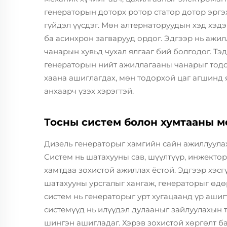
генераторын доторх ротор статор дотор эргэ
гүйдэл үүсдэг. Мөн алтернаторуудын хэд хэд
ба асинхрон загварууд ордог. Эдгээр нь ажи
чанарын хувьд чухал ялгааг бий болгодог. Тэд
генераторын нийт ажиллагааны чанарыг тодо
хаана ашиглагдах, мөн тодорхой цаг агшинд 
анхаарч үзэх хэрэгтэй.
Тосны систем болон хумтааны 
Дизель генераторыг хамгийн сайн ажиллуулах
Систем нь шатахууны сав, шүүлтүүр, инжектор
хамтдаа зохистой ажиллах ёстой. Эдгээр хэс
шатахууны урсгалыг хангаж, генераторыг өдө
систем нь генераторыг урт хугацаанд үр ашиг
системүүд нь илүүдэл дулааныг зайлуулахын
шингэн ашигладаг. Хэрэв зохистой хөргөлт б