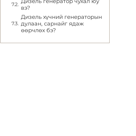
Дизель генератор чухал юу
вэ?
Дизель хүчний генераторын
дулаан, сарнайг ядаж
өөрчлөх бэ?