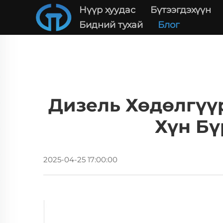
Нүүр хуудас
Бүтээгдэхүүн
Бидний тухай
Блог
Дизель Хөдөлгүү
Хүн Бү
2025-04-25 17:00:00