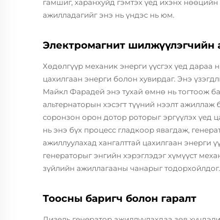
гамшиг, харанхуйд гэмтэх үед ихэнх нөөцийн
ажилладагийг энэ нь үндэс нь юм.
Электромагнит шилжүүлэгчийн 
Хөдөлгүүр механик энерги үүсгэх үед дараа н
цахилгаан энерги болон хувирдаг. Энэ үзэгд
Майкл Фарадей энэ тухай өмнө нь тогтоож б
альтернаторын хэсэгт түүний нээлт ажиллаж 
соронзон орон дотор роторыг эргүүлэх үед ца
нь энэ бүх процесс гладкоор явагдаж, генер
ажиллуулахад хангалттай цахилгаан энерги ү
генераторыг энгийн хэрэглэдэг хүмүүст механ
зүйлийн ажиллагааны чанарыг тодорхойлдог.
Тоосны баригч болон гаралт
Дизель генератор ажиллуулахдаа зөв хүчдэли