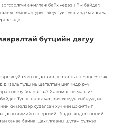
р зогсоолгүй ажиллаж байх үедээ ийм байдаг.
гааны температурыг аюулгүй түвшинд байлгаж,
ртасгадаг.
мааралтай бүтцийн дагуу
вэрлэх үйл явц нь дотоод шаталтын процесс гэж
ед дизель түлш нь шаталтын цилиндр рүү
араа нь юу болдог вэ? Холимог нь маш их
байдаг. Түлш шатах үед энэ халуун хийнүүд нь
аник хичээлээр судалсан хүчний цохилтыг
алагдсан химийн энергиийг бодит хөдөлгөөний
тай санаа байна. Цахилгааны шугам сүлжээ