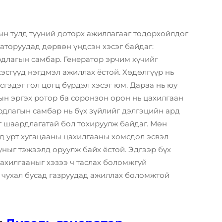
ын тулд түүний доторх ажиллагааг тодорхойлдог
раторуудад дөрвөн үндсэн хэсэг байдаг:
рдлагын самбар. Генератор эрчим хүчийг
хэсгүүд нэгдмэл ажиллах ёстой. Хөдөлгүүр нь
гэдэг гол цогц бүрдэл хэсэг юм. Дараа нь юу
ын эргэх ротор ба соронзон орон нь цахилгаан
ирдлагын самбар нь бүх зүйлийг дэлгэцийн ард
ыг шаардлагатай бол тохируулж байдаг. Мөн
д урт хугацааны цахилгааны хомсдол эсвэл
уныг тэжээлд оруулж байх ёстой. Эдгээр бүх
цахилгааныг хэзээ ч таслах боломжгүй
 чухал бусад газруудад ажиллах боломжтой