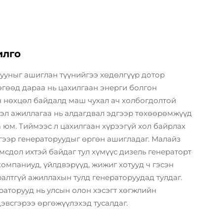
илго
ууныг ашиглан түүнийгээ хөдөлгүүр дотор
гөөд дараа нь цахилгаан энерги болгон
н нөхцөл байдалд маш чухал ач холбогдолтой
вэл ажиллагаа нь алдагдвал эдгээр төхөөрөмжүүд
 юм. Тиймээс л цахилгаан хүрээгүй хол байрлах
гээр генераторуудыг өргөн ашигладаг. Малайз
мсдол ихтэй байдаг тул хүмүүс дизель генераторт
омпаниуд, үйлдвэрүүд, жижиг хотууд ч гэсэн
алтгүй ажиллахын тулд генераторуудад тулдаг.
раторууд нь улсын олон хэсэгт хөгжлийн
дэвсгэрээ өргөжүүлэхэд тусалдаг.