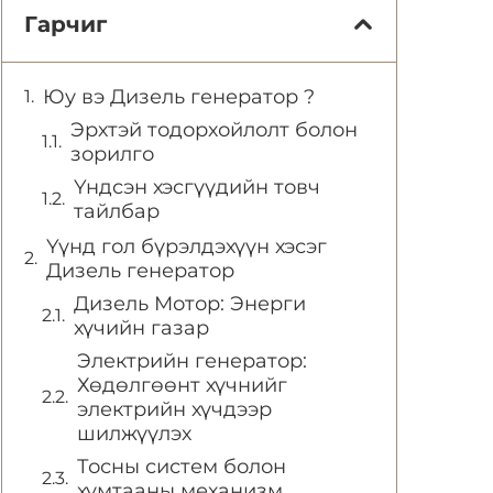
Гарчиг
Юу вэ Дизель генератор ?
Эрхтэй тодорхойлолт болон
зорилго
Үндсэн хэсгүүдийн товч
тайлбар
Үүнд гол бүрэлдэхүүн хэсэг
Дизель генератор
Дизель Мотор: Энерги
хүчийн газар
Электрийн генератор:
Хөдөлгөөнт хүчнийг
электрийн хүчдээр
шилжүүлэх
Тосны систем болон
хумтааны механизм