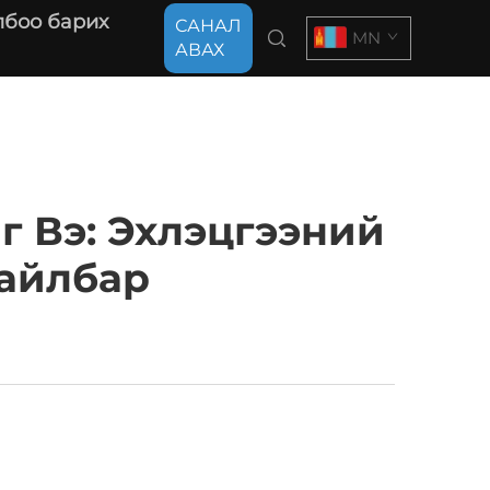
лбоо барих
САНАЛ
MN
АВАХ
 Вэ: Эхлэцгээний
Тайлбар