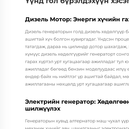
Үүнд гол бүрэлдэхүүн хэсэ
Дизель Мотор: Энерги хүчийн га
Дизель генераторын голд дизель хөдөлгүүр б
ашигтай хүч болгон хувиргадаг. Үндсэн проце
татагдаж, дараа нь цилиндр дотор шахагдаж, 
хүмүүс дизель хөдөлгүүрийг генераторт сонго
гарах хүртэл урт хугацаагаар ажилладаг тул 
ажилладаг бөгөөд бензин моделуудаас илүү 
өндөр байх нь нийтлэг үр ашигтай байдал, мө
ажиллагааны нөхцөлд урт хугацаагаар ашигл
Электрийн генератор: Хөдөлгөө
шилжүүлэх
Генераторын хувьд алтернатор маш чухал үүрэ
механик хүчийг авч, цахилгааныг электромаг