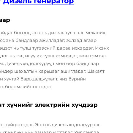
г
Дизель генератор
зар
айдаг бөгөөд энэ нь дизель түлшээс механик
сс энэ байдлаар ажилладаг: эхлээд агаар
эцэст нь түлш түгээсний дараа искэрдэг. Ихэнх
дог нь тэд илүү их түлш хэмнэдэг, мөн гэмтэл
юм. Дизель хөдөлгүүрүүд мөн өөр байдлаар
өндөр шахалтын харьцааг ашигладаг. Шахалт
н хүчтэй барьцалдуулалт, янз бүрийн
ах боломжийг олгодог.
нт хүчнийг электрийн хүчдээр
г гүйцэтгэдэг. Энэ нь дизель хөдөлгүүрээс
нит индукцийн замаар үүсгэдэг. Үндсэндээ,