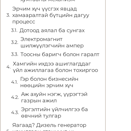
Эрчим хүч үүсгэх явцад
хамааралтай бүтцийн дагуу
процесс
Дотоод аялал ба сунгах
Электромагнит
шилжүүлэгчийн ампер
Тоосны баригч болон гаралт
Хамгийн ихдээ ашиглагддаг
үйл ажиллагаа болон тохиргоо
Гэр болон бизнесийн
нөөцийн эрчим хүч
Аж ахуйн нэгж, үүрэгтэй
газрын ажил
Эргэлтийн үйлчилгээ ба
өвчний тулгар
Яагаад? Дизель генератор