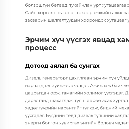
болзошгүй бөгөөд, тухайнлан урт хугацаагаа
Сайн хөргөлт нь тоног төхөөрөмжийн ажилла
засварын шалгалтуудын хоорондох хугацааг у
Эрчим хүч үүсгэх явцад ха
процесс
Дотоод аялал ба сунгах
Дизель генераторт цахилгаан эрчим хүч үйлд
нэрлэгддэг зүйлээс эхэлдэг. Ажиллаж байх ү
цацрагдан орж, тамагийн холимог үүсгэдэг. Д
даралтанд шахагдаж, түлш өөрөө асах хүртэл 
хөдөлгүүрийн нарангийг түлхэж, бидний мех
үүсгэдэг. Бүгдийн төвд дизель түлшний хадг
энерги болгон хувиргах энгийн боловч чадал