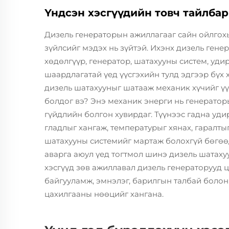
Үндсэн хэсгүүдийн товч тайлбар
Дизель генераторын ажиллагааг сайн ойлгох
зүйлсийг мэдэх нь зүйтэй. Ихэнх дизель гене
хөдөлгүүр, генератор, шатахууны систем, уди
шаардлагатай үед үүсгэхийн тулд эдгээр бүх 
дизель шатахууныг шатааж механик хүчийг үүс
болдог вэ? Энэ механик энерги нь генератор
гүйдлийн болгон хувирдаг. Түүнээс гадна уд
гладлыг хангаж, температурыг хянах, гаралт
шатахууны системийг мартаж болохгүй бөгөө
аварга аюул үед тогтмол шинэ дизель шатаху
хэсгүүд зөв ажиллавал дизель генераторууд 
байгууламж, эмнэлэг, барилгын талбай болон
цахилгааны нөөцийг хангана.