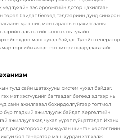
х үед тухайн зэс ороомгийн дотор цахилгаан
эн төрөл байдаг бөгөөд тэдгээрийн дунд синхрон
ллагааны үр ашиг, мөн гаралтын цахилгааны
гээрийн аль нэгийг сонгох нь тухайн
рхойлохдоо маш чухал байдаг. Тухайн генератор
ямар төрлийн ачааг тэгшитгэх шаардлагатайг
механизм
ын тулд сайн шатахууны систем чухал байдаг.
 гэх мэт хэсгүүдийг багтаадаг бөгөөд эдгээр нь
гүүд сайн ажиллавал бохирдолгүйгээр тогтмол
р бүр гладкий ажиллуулж байдаг. Хөргөлтийн
тай ажиллуулахад чухал үүрэг гүйцэтгэдэг. Ихэнх
 тулд радиатороор дамжуулан шингэн хөргөлтийн
айхгүй бол генератор маш хурдан хэт халж