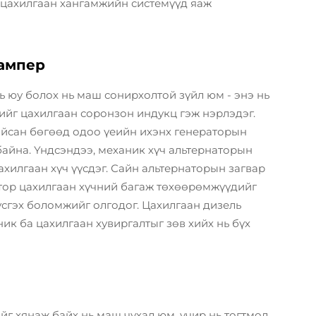
 цахилгаан хангамжийн системүүд яаж
ампер
ь юу болох нь маш сонирхолтой зүйл юм - энэ нь
лийг цахилгаан соронзон индукц гэж нэрлэдэг.
айсан бөгөөд одоо үеийн ихэнх генераторын
байна. Үндсэндээ, механик хүч альтернаторын
хилгаан хүч үүсдэг. Сайн альтернаторын загвар
атор цахилгаан хүчний багаж төхөөрөмжүүдийг
үсгэх боломжийг олгодог. Цахилгаан дизель
ик ба цахилгаан хувиргалтыг зөв хийх нь бүх
йг хянаж байх нь маш чухал юм, учир нь тогтмол