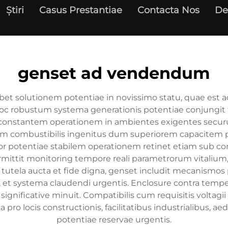
Știri
Casus Prestantiae
Contacta Nos
De
genset ad vendendum
et solutionem potentiae in novissimo statu, quae est a
es. Hoc robustum systema generationis potentiae conjun
ut constantem operationem in ambientes exigentes secur
iam combustibilis ingenitus dum superiorem capacitem 
or potentiae stabilem operationem retinet etiam sub cond
e permittit monitoring tempore reali parametrorum vital
tutela aucta et fide digna, genset includit mecanismos p
a, et systema claudendi urgentis. Enclosure contra tem
nificative minuit. Compatibilis cum requisitis voltagii 
a pro locis constructionis, facilitatibus industrialibus, ae
potentiae reservae urgentis.