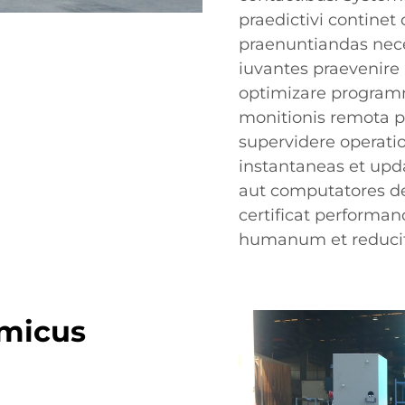
praedictivi continet
praenuntiandas nece
iuvantes praevenire
optimizare programm
monitionis remota p
supervidere operati
instantaneas et upd
aut computatores de
certificat performa
humanum et reducit r
Amicus