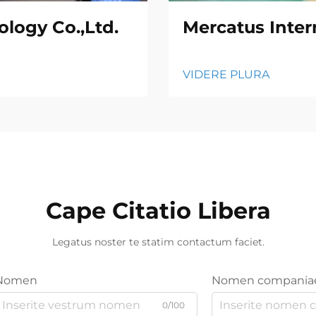
logy Co.,Ltd.
Mercatus Inter
VIDERE PLURA
Cape Citatio Libera
Legatus noster te statim contactum faciet.
Nomen
Nomen compania
0/100