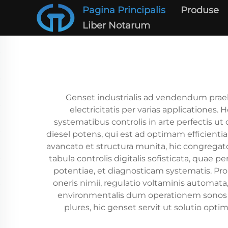
Pagina Principalis
Produse
Liber Notarum
Genset industrialis ad vendendum praeb
electricitatis per varias application
systematibus controlis in arte perfectis 
diesel potens, qui est ad optimam efficient
avancato et structura munita, hic congregat
tabula controlis digitalis sofisticata, qua
potentiae, et diagnosticam systematis. Pro 
oneris nimii, regulatio voltaminis automat
environmentalis dum operationem sonos sig
plures, hic genset servit ut solutio optim