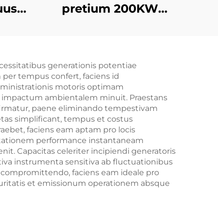
uus
pretium 200KW
0kw
Ricardo Diesel
kw
generante
 Gas
cessitatibus generationis potentiae
t
per tempus confert, faciens id
inistrationis motoris optimam
t impactum ambientalem minuit. Praestans
nfirmatur, paene eliminando tempestivam
tas simplificant, tempus et costus
aebet, faciens eam aptam pro locis
ractationem performance instantaneam
it. Capacitas celeriter incipiendi generatoris
iva instrumenta sensitiva ab fluctuationibus
us compromittendo, faciens eam ideale pro
ecuritatis et emissionum operationem absque