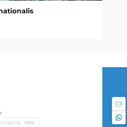
nationalis
e
0/200