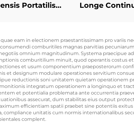
ensis Portatilis
Longe Contin
neratores 6500
Tempore 100
tentia Notanda
1500kw 1600
 Unus Phase AC
2000kw Natural
rt quae eam in electionem praestantissimam pro variis ne
xitu Structura
Generator Se
ns consumendi comburitiles magnas parvitias pecuniarum 
erna Motoris ad
negotiis omnium magnitudinum. Systema praecipue adm
onis comburitilium minuit, quod operantis costus e
Venditionem
 inspectiones et usum componentium praeposterorum co
onis et designum modulare operationes servitium consue
ipue reductionis soni unitatem quietam operationem pr
is monitionis integratum operationem a longinquo et t
ntem et potentialia problemata ante occurrentia praeven
tionibus assecurat, dum stabilitas eius output protect
aximum efficientiam spatii praebet sine potentiis exit
rea, compliance unitatis cum normis internationalibus s
bientales complent.