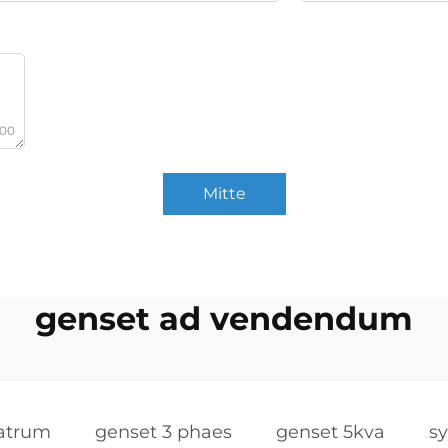
000
Mitte
genset ad vendendum
ratrum
genset 3 phaes
genset 5kva
s