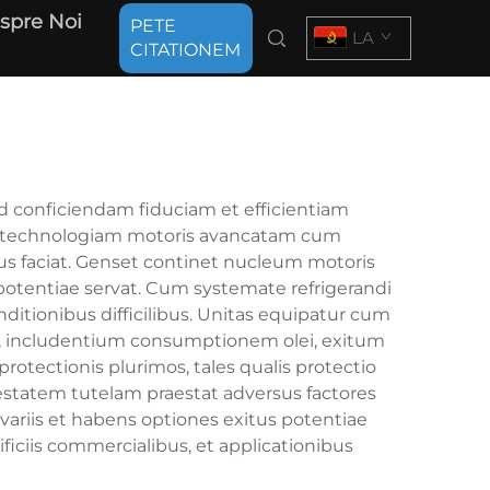
spre Noi
PETE
LA
CITATIONEM
d conficiendam fiduciam et efficientiam
git technologiam motoris avancatam cum
us faciat. Genset continet nucleum motoris
potentiae servat. Cum systemate refrigerandi
itionibus difficilibus. Unitas equipatur cum
ium, includentium consumptionem olei, exitum
rotectionis plurimos, tales qualis protectio
pestatem tutelam praestat adversus factores
variis et habens optiones exitus potentiae
dificiis commercialibus, et applicationibus