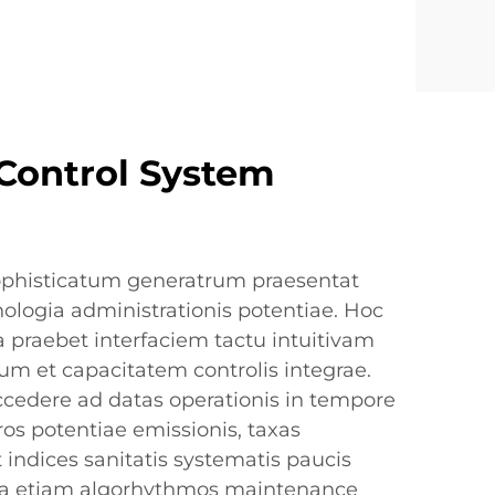
Control System
ophisticatum generatrum praesentat
ologia administrationis potentiae. Hoc
a praebet interfaciem tactu intuitivam
um et capacitatem controlis integrae.
ccedere ad datas operationis in tempore
ros potentiae emissionis, taxas
t indices sanitatis systematis paucis
ma etiam algorhythmos maintenance