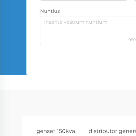
Nuntius
0/1
genset 150kva
distributor gene