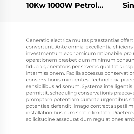
10Kw 1000W Petrolae
Sin
Generatrix Unicus
Ge
Phasis 110V 220V
Po
380V 50Hz 60Hz
cum
Generatio electrica multas praestantias offe
Frequentia Output
E
convertunt. Ante omnia, excellentia efficie
DC
Int
investmentum economicum rationabile pro 
operationem praebet dum minimum consumpti
fiducia generatoris per severas qualitatis
intermissionem. Facilia accessus conservati
conservationis minuentes. Technologia praec
sensibilibus ad sonum. Systema intelligent
permittit, scheduling conservationis praecave
promptam potentiam durante urgentibus situa
potentiae defendit. Imago contracta spatii m
installationibus cum spatio limitato. Praete
sollicitudine assecurat dum regulationes am