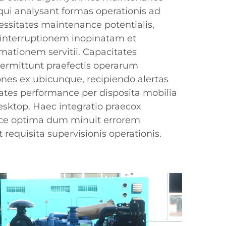
 qui analysant formas operationis ad
ssitates maintenance potentialis,
 interruptionem inopinatam et
ationem servitii. Capacitates
ermittunt praefectis operarum
ones ex ubicunque, recipiendo alertas
ates performance per disposita mobilia
sktop. Haec integratio praecox
nce optima dum minuit errorem
equisita supervisionis operationis.