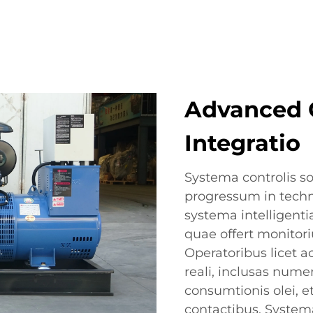
Advanced 
Integratio
Systema controlis s
progressum in techn
systema intelligenti
quae offert monitori
Operatoribus licet a
reali, inclusas nume
consumtionis olei, e
contactibus. Syste