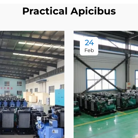
Practical Apicibus
24
Feb