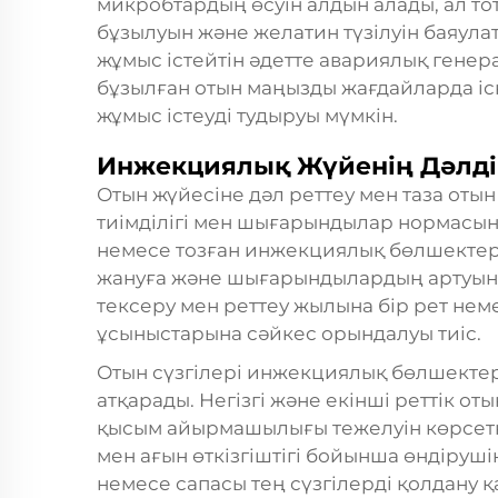
микробтардың өсуін алдын алады, ал т
бұзылуын және желатин түзілуін баяула
жұмыс істейтін әдетте авариялық генер
бұзылған отын маңызды жағдайларда і
жұмыс істеуді тудыруы мүмкін.
Инжекциялық Жүйенің Дәлді
Отын жүйесіне дәл реттеу мен таза оты
тиімділігі мен шығарындылар нормасына
немесе тозған инжекциялық бөлшектер
жануға және шығарындылардың артуына
тексеру мен реттеу жылына бір рет нем
ұсыныстарына сәйкес орындалуы тиіс.
Отын сүзгілері инжекциялық бөлшектер
атқарады. Негізгі және екінші реттік от
қысым айырмашылығы тежелуін көрсеткен
мен ағын өткізгіштігі бойынша өндіруш
немесе сапасы тең сүзгілерді қолдану қ