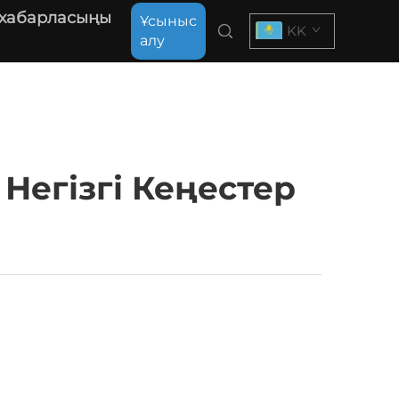
 хабарласыңы
Ұсыныс
KK
алу
Негізгі Кеңестер