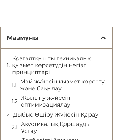
Мазмұны
Қозғалтқышты техникалық
қызмет көрсетудің негізгі
принциптері
Май жүйесін қызмет көрсету
және бақылау
Жылыну жүйесін
оптимизациялау
Дыбыс Өшіру Жүйесін Қарау
Акустикалық Қоршауды
Ұстау