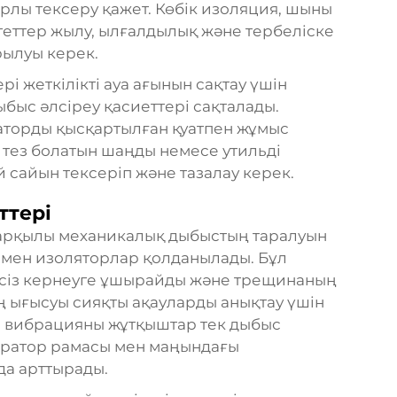
рлы тексеру қажет. Көбік изоляция, шыны
геттер жылу, ылғалдылық және тербеліске
рылуы керек.
і жеткілікті ауа ағынын сақтау үшін
ыбыс әлсіреу қасиеттері сақталады.
аторды қысқартылған қуатпен жұмыс
у тез болатын шаңды немесе утильді
 сайын тексеріп және тазалау керек.
ттері
 арқылы механикалық дыбыстың таралуын
р мен изоляторлар қолданылады. Бұл
іксіз кернеуге ұшырайды және трещинаның
 ығысуы сияқты ақауларды анықтау үшін
ан вибрацияны жұтқыштар тек дыбыс
нератор рамасы мен маңындағы
а арттырады.