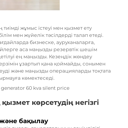
тиімді жұмыс істеуі мен қызмет ету
ілім мен жүйелік тәсілдерді талап етеді.
ғдайларда бизнеске, ауруханаларға,
йлерге аса маңызды резервтік шешім
етілуі ең маңызды. Кезеңдік жөндеу
ерзімін ұзартып қана қоймайды, сонымен
деуді және маңызды операцияларды тоқтата
ырмауға көмектеседі.
ызмет көрсетудің негізгі
 және бақылау