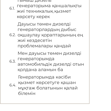
Тыныш дизель
генераторыма қаншалықты
жиі техникалық қызмет
көрсету керек
Дауысы төмен дизелді
генераторлардың дыбыс
оқшаулау қораптарының ең
жиі кездесетін
проблемалары қандай
Мен дауысы төмен дизелді
генераторымда
автомобильдік дизелді отын
қолдана аламын ба
Генераторымда кәсіби
қызмет көрсетуге қашан
мұқтаж болатынын қалай
білемін