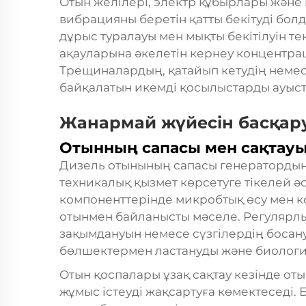
Отын желілері, электр құбырлары және
вибрацияны беретін қатты бекітуді бол
дұрыс туралауы мен мықты бекітілуін тек
ақауларына әкелетін кернеу концентр
Трещиналардың, қатайып кетудің немес
байқалатын икемді қосылыстарды ауыст
Жанармай жүйесін басқар
Отынның сапасы мен сақтау
Дизель отынының сапасы генератордың
техникалық қызмет көрсетуге тікелей әс
компоненттерінде микробтық өсу мен к
отынмен байланысты мәселе. Регулярл
зақымдануын немесе сүзгілердің босан
бөлшектермен ластануды және биология
Отын қоспалары ұзақ сақтау кезінде от
жұмыс істеуді жақсартуға көмектеседі