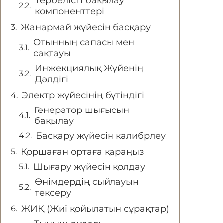
Тербелісті бақылау
компоненттері
Жанармай жүйесін басқару
Отынның сапасы мен
сақтауы
Инжекциялық Жүйенің
Дәлдігі
Электр жүйесінің бүтіндігі
Генератор шығысын
бақылау
Басқару жүйесін калибрлеу
Қоршаған ортаға қараңыз
Шығару жүйесін қолдау
Өнімдердің сыйлауын
тексеру
ЖИҚ (Жиі қойылатын сұрақтар)