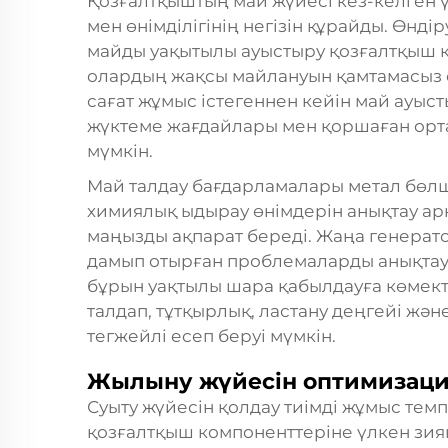
Қозғалтқыштың май жүйесі кез-келген ү
мен өнімділігінің негізін құрайды. Өнд
майды уақытылы ауыстыру қозғалтқыш к
олардың жақсы майлануын қамтамасыз е
сағат жұмыс істегеннен кейін май ауыст
жүктеме жағдайлары мен қоршаған орт
мүмкін.
Май талдау бағдарламалары метал бөлш
химиялық ыдырау өнімдерін анықтау а
маңызды ақпарат береді. Жаңа генерат
дамып отырған проблемаларды анықтауғ
бұрын уақтылы шара қабылдауға көмекте
талдап, тұтқырлық, ластану деңгейі жә
тегжейлі есеп беруі мүмкін.
Жылыну жүйесін оптимизац
Суыту жүйесін қолдау тиімді жұмыс тем
қозғалтқыш компоненттеріне үлкен зиян