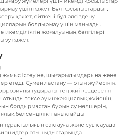
 шығару жүйелері үшін икемді қосылыстар
дырмау үшін қажет. Бұл қосылыстардың
серу қажет, өйткені бұл әлсіздену
ацияларын болдырмау үшін маңызды.
е икемділіктің жоғалуының белгілері
ыру қажет.
у
ы
 жұмыс істеуіне, шығарылымдарына және
ер етеді. Сумен ластану — отын жүйесінің
оррозияны тудыратын ең жиі кездесетін
ы отынды тексеру инжекциялық жүйенің
уын болдырмастан бұрын су мөлшерін,
лық белсенділікті анықтайды.
ын тұрақтылығын сақтауға және суық ауада
. Биоцидтер отын ыдыстарында