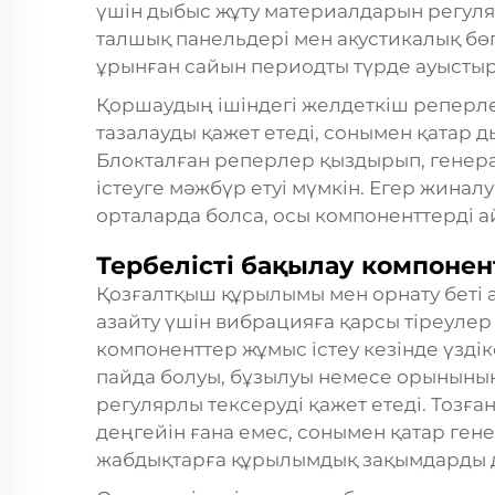
үшін дыбыс жұту материалдарын регуля
талшық панельдері мен акустикалық бө
ұрынған сайын периодты түрде ауысты
Қоршаудың ішіндегі желдеткіш реперлер
тазалауды қажет етеді, сонымен қатар д
Блокталған реперлер қыздырып, генер
істеуге мәжбүр етуі мүмкін. Егер жинал
орталарда болса, осы компоненттерді ай
Тербелісті бақылау компонен
Қозғалтқыш құрылымы мен орнату беті
азайту үшін вибрацияға қарсы тіреуле
компоненттер жұмыс істеу кезінде үзд
пайда болуы, бұзылуы немесе орынының
регулярлы тексеруді қажет етеді. Тозғ
деңгейін ғана емес, сонымен қатар ге
жабдықтарға құрылымдық зақымдарды д