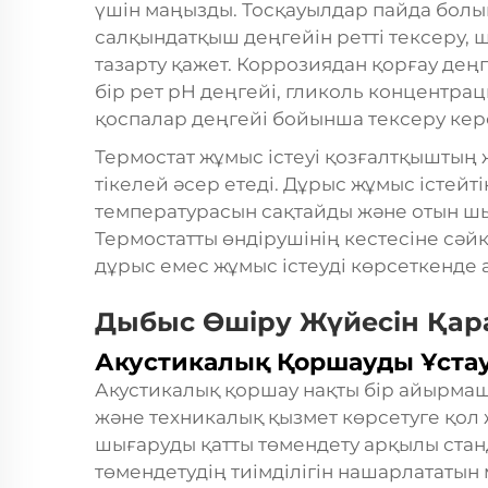
үшін маңызды. Тосқауылдар пайда болы
салқындатқыш деңгейін ретті тексеру,
тазарту қажет. Коррозиядан қорғау дең
бір рет pH деңгейі, гликоль концентр
қоспалар деңгейі бойынша тексеру кер
Термостат жұмыс істеуі қозғалтқыштың 
тікелей әсер етеді. Дұрыс жұмыс істейт
температурасын сақтайды және отын ш
Термостатты өндірушінің кестесіне сәй
дұрыс емес жұмыс істеуді көрсеткенде 
Дыбыс Өшіру Жүйесін Қар
Акустикалық Қоршауды Ұста
Акустикалық қоршау нақты бір
айырмаш
және техникалық қызмет көрсетуге қол ж
шығаруды қатты төмендету арқылы ста
төмендетудің тиімділігін нашарлататы