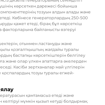
нсіз дизель генераторының сенімділігі
ірушінің көрсеткен дәрежесі бойынша
омпоненттерінің тозуын алдын алады және
теді. Көбінесе генераторлардың 250-500
ыруды қажет етеді, бірақ бұл көрсеткіш
а факторларына байланысты өзгеруі
ектерін, отынмен ластануды және
рқылы қозғалтқыштың жағдайы туралы
ордың бастапқы көрсеткіштерін белгілеу
а және олар үлкен апаттарға әкелерден
седі. Кәсіби зертханалар май үлгілерін
не қоспалардың тозуы туралы егжей-
иялау
пературасын қамтамасыз етеді және
 келтіруі мүмкін қызып кетуді болдырмақ