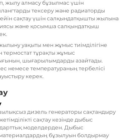
п, жылу алмасу бұзылмас үшін
 шлангтарды тексеру және радиаторды
гейін сақтау үшін салқындатқышты жылына
ациясы және қосымша салқындатқыш
ек.
жылыну уақыты мен жұмыс тиімділігіне
ін термостат тұрақты жұмыс
ығынын, шығарылымдарды азайтады.
кес немесе температураның тербелісі
ауыстыру керек.
ау
у
ылықсыз дизель генераторы
сақтандыру
етімділікті сақтау кезінде дыбыс
ндарттық моделдерден. Дыбыс
н материалдардың бұзылуын болдырмау