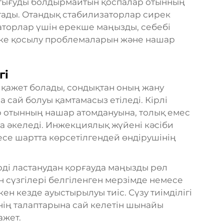
отығуды болдырмайтын қоспалар отынның
тады. Отандық стабилизаторлар сирек
аторлар үшін ерекше маңызды, себебі
ске қосылу проблемаларын және нашар
гі
н қажет болады, сондықтан оның жану
 сай болуы қамтамасыз етіледі. Кірлі
 отынның нашар атомдануына, толық емес
 әкеледі. Инжекциялық жүйені кәсіби
есе шартта көрсетілгендей өндірушінің
ді ластанудан қорғауда маңызды рөл
ын сүзгілері белгіленген мерзімде немесе
 кезде ауыстырылуы тиіс. Сүзу тиімділігі
інің талаптарына сай келетін шынайы
ажет.