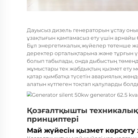
Дауысыз дизель генераторын ұстау оның 
ұзақтығын қамтамасыз ету үшін арнайы б
Бұл энергетикалық жүйелер төтенше жа
деректер орталықтарына және тұрғын ү
болып табылады, онда дыбыстың төменд
жұмыстары тек жабдықтың қызмет ету м
қатар қымбатқа түсетін авариялық жөн
алатын күтпеген тоқтап қалуларды болд
Қозғалтқышты техникалық қ
принциптері
Май жүйесін қызмет көрсету