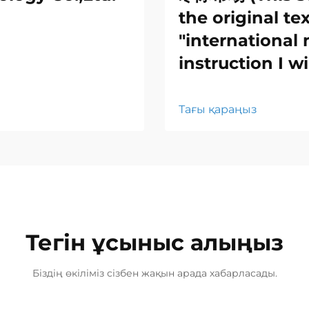
the original tex
"international 
instruction I wi
Тағы қараңыз
Тегін ұсыныс алыңыз
Біздің өкіліміз сізбен жақын арада хабарласады.