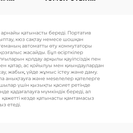
уық
шығыны, төмен
льдік
шығарындылар,
нағы
сенімді дизель
і арнайы қатынасты береді. Портатив
генераторы жинағы
уыптау, кюз сақтау немесе шошқан
теманың автоматты өту коммутаторы
озғалыс жасайды. Бұл өсірткілер
ғыларын қолдау арқылы қауіпсіздік пен
мен қатар, ас қойылуы мен қиындаулардан
ау, жабық, үйде жұмыс істеу және даму.
ала анықтауға және мeseлелер қателерге
ушылар үшін қызықты қасиет ретінде
де қадағалауға мүмкіндік береді, ал
ы қажетті кезде қатынасты қамтамасыз
з етеді.