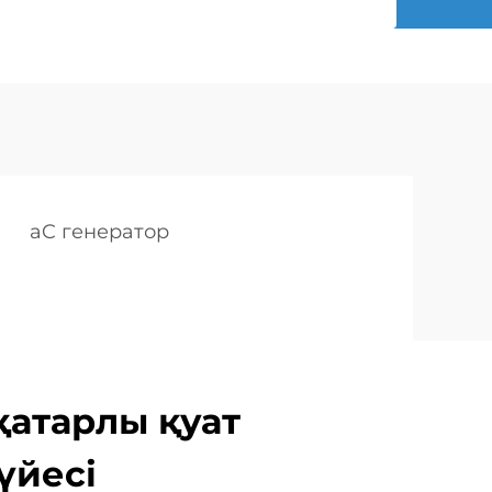
aC генератор
атарлы қуат
үйесі