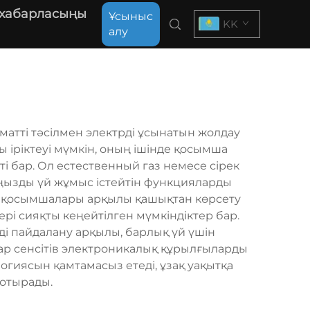
 хабарласыңы
Ұсыныс
KK
алу
матті тәсілмен электрді ұсынатын жолдау
 іріктеуі мүмкін, оның ішінде қосымша
і бар. Ол естественный газ немесе сірек
маңызды үй жұмыс істейтін функцияларды
фон қосымшалары арқылы қашықтан көрсету
і сияқты кеңейтілген мүмкіндіктер бар.
і пайдалану арқылы, барлық үй үшін
ар сенсітів электроникалық құрылғыларды
огиясын қамтамасыз етеді, ұзақ уақытқа
 отырады.