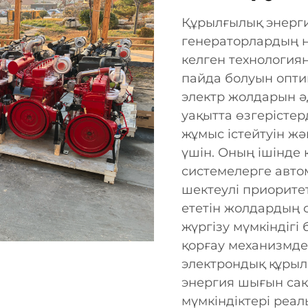
Құрылғылық энерги
генераторлардың не
келген технология
пайда болуын оптим
электр жолдарын ә
уақытта өзгерісте
жұмыс істейтуін ж
үшін. Оның ішінде 
системелерге авто
шектеулі приоритет
ететін жолдардың 
жүргізу мүмкіндіг
қорғау механизмде
электрондық құрылғ
энергия шығын сақ
мүмкіндіктері реал