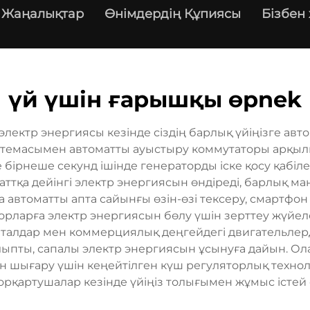
Жаңалықтар
Өнімдердің Құпиясы
Бізбен
үй үшін ғарышқы өрnek
лектр энергиясы кезінде сіздің барлық үйіңізге авто
истемасымен автоматты ауыстыру коммутаторы арқылы
ірнеше секунд ішінде генераторды іске қосу қабілет
аттқа дейінгі электр энергиясын өндіреді, барлық 
ада автоматты апта сайынғы өзін-өзі тексеру, смарт
рларға электр энергиясын бөлу үшін зерттеу жүйелер
пталдар мен коммерциялық деңгейдегі двигательлерд
ыпты, сапалы электр энергиясын ұсынуға дайын. Ол
н шығару үшін кеңейтілген күш регуляторлық технол
қорқартушалар кезінде үйіңіз толығымен жұмыс істей