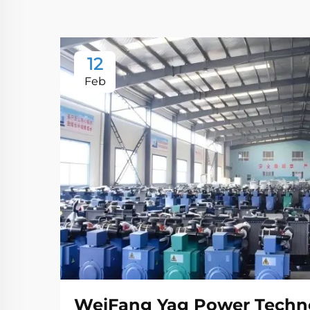
12
Feb
WeiFang Yag Power Techno