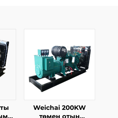
тты
Weichai 200KW
ым
төмен отын