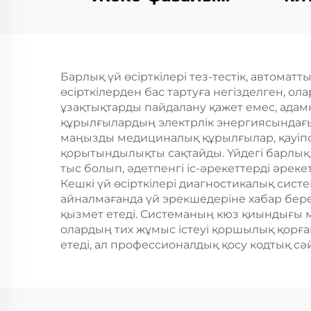
бензин генераторы
ген
420cc деңгейі
ес
50Hz/60Hz сұраныс
же
Барлық үй өсірткілері тез-тестік, автомат
2KW ескерту күші
вы
өсірткілерден бас тартуға негізделген, о
380V ескерту
қ
ұзақтықтарды пайдалану қажет емес, ада
құрылғылардың электрлік энергиясындағы 
мөлшері
маңызды медициналық құрылғылар, қауіпс
қорытындылықты сақтайды. Үйдегі барлық 
тыс болып, әдетпенгі іс-әрекеттерді әреке
Кешкі үй өсірткілері диагностикалық сист
айналмағанда үй эрекшедеріне хабар бере
қызмет етеді. Системаның кюз қиындығы ме
олардың тих жұмыс істеуі қоршылық қорған
етеді, ал профессионалдық қосу кодтық сә