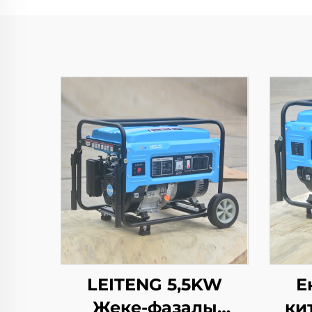
LEITENG 5,5KW
Е
Жеке-фазалы
ки