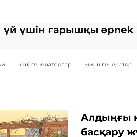
үй үшін ғарышқы өрnek
ри
кіші генераторлар
мини генератор
Алдыңғы қ
басқару ж