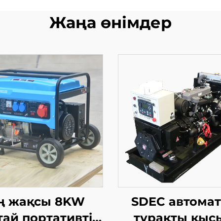
Жаңа өнімдер
ң жақсы 8KW
SDEC автома
тай портативті
тұрақты қыс