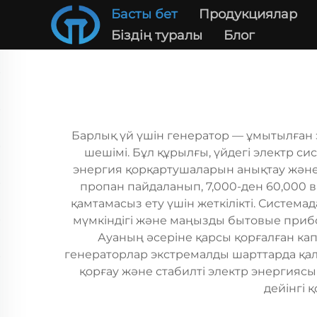
Басты бет
Продукциялар
Біздің туралы
Блог
Барлық үй үшін генератор — ұмытылған э
шешімі. Бұл құрылғы, үйдегі электр с
энергия қорқартушаларын анықтау және б
пропан пайдаланып, 7,000-ден 60,000 в
қамтамасыз ету үшін жеткілікті. Систем
мүмкіндігі және маңызды бытовые прибо
Ауаның әсеріне қарсы қорғалған ка
генераторлар экстремалды шарттарда қал
қорғау және стабилті электр энергиясы
дейінгі 