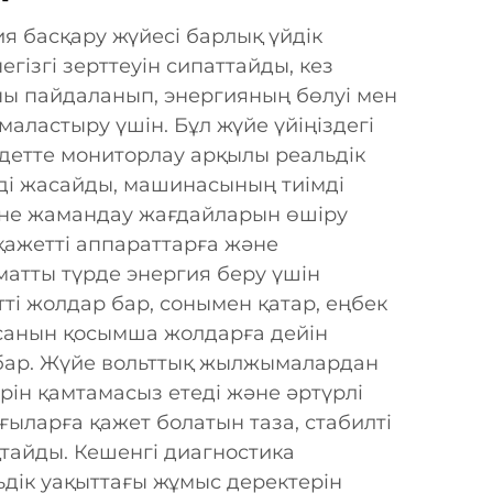
я басқару жүйесі барлық үйдік
гізгі зерттеуін сипаттайды, кез
ны пайдаланып, энергияның бөлуі мен
аластыру үшін. Бұл жүйе үйіңіздегі
детте мониторлау арқылы реальдік
рді жасайды, машинасының тиімді
әне жамандау жағдайларын өшіру
қажетті аппараттарға және
матты түрде энергия беру үшін
ті жолдар бар, сонымен қатар, еңбек
санын қосымша жолдарға дейін
і бар. Жүйе вольттық жылжымалардан
рін қамтамасыз етеді және әртүрлі
ыларға қажет болатын таза, стабилті
тайды. Кешенгі диагностика
ьдік уақыттағы жұмыс деректерін