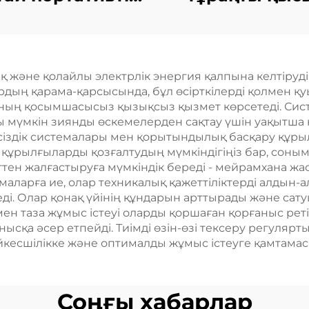
ераторлар 6500
жүйесі 35КВ с
керту күші мен
іске қосу дизе
ке фазалы АК
генератор жи
тық және қолайлы электрлік энергия қалпына келтіруд
водының ішкі
лардың қарама-қарсысында, бұл өсірткілерді қолмен қ
ұрылымында
мның қосымшасысыз қызықсыз қызмет көрсетеді. Сис
мүмкін зиянды өскемелерден сақтау үшін уақытша қ
двигун
іздік системалары мен қорытындылық басқару құрыл
құрылғыларды қозғалтудың мүмкіндігіңіз бар, соны
ттен жалғастыруға мүмкіндік береді - мейрамхана жас
емаларға ие, олар техникалық қажеттіліктерді алдын-
ді. Олар қонақ үйінің құндарын арттырады және сат
н таза жұмыс істеуі оларды қоршаған қорғаныс ретін
ысқа әсер етпейді. Тиімді өзін-өзі тексеру регулярт
йкесшілікке және оптималды жұмыс істеуге қамтамасы
Соңғы хабарлар