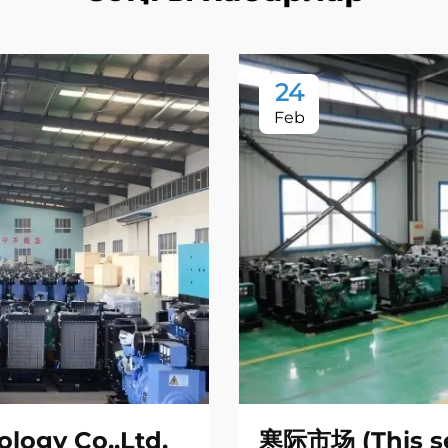
24
Feb
logy Co.,Ltd.
寒际市场 (This se