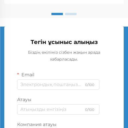
Тегін ұсыныс алыңыз
Біздің өкіліміз сізбен жақын арада
хабарласады.
Email
0/100
Атауы
0/100
Компания атауы