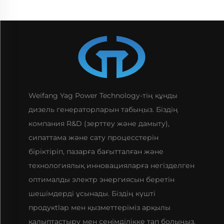
Weifang Yag Power Technology-тің құнды
дизель генераторларын табыңыз. Біздің
компания R&D (зерттеу және дамыту),
сипаттама және сату процесстерін
біріктіріп, пазарға бағытталған және
технологиялық инновацияларға негізделген
оптималды электр энергиясын беретін
шешімдерді ұсынады. Біздің күшті
продукtlар мен қызметтеріміз арқылы
қалыптастыру мен сенімділікке тап болыңыз.