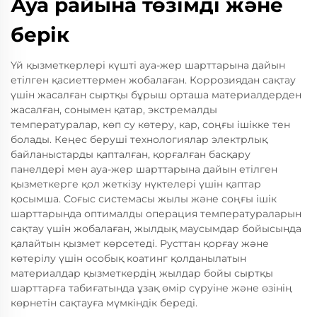
Ауа райына төзімді және
берік
Үй қызметкерлері күшті ауа-жер шарттарына дайын
етілген қасиеттермен жобалаған. Коррозиядан сақтау
үшін жасалған сыртқы бұрыш орташа материалдерден
жасалған, сонымен қатар, экстремалды
температуралар, көп су көтеру, кар, соңғы ішікке тен
болады. Кеңес беруші технологиялар электрлық
байланыстарды қапталған, қорғалған басқару
панелдері мен ауа-жер шарттарына дайын етілген
қызметкерге қол жеткізу нүктелері үшін қаптар
қосымша. Соғыс системасы жылы және соңғы ішік
шарттарында оптималды операция температураларын
сақтау үшін жобалаған, жылдық маусымдар бойысында
қалайтын қызмет көрсетеді. Русттан қорғау және
көтерілу үшін особық коатинг қолданылатын
материалдар қызметкердің жылдар бойы сыртқы
шарттарға табиғатында ұзақ өмір сүруіне және өзінің
көрнетін сақтауға мүмкіндік береді.