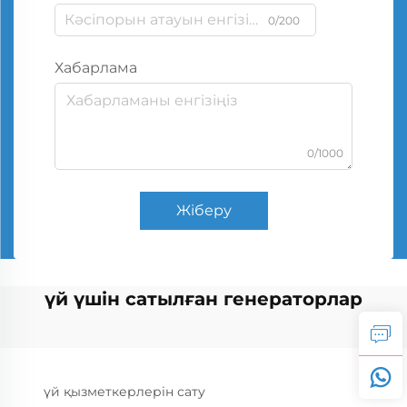
0/200
Хабарлама
0/1000
Жіберу
үй үшін сатылған генераторлар
үй қызметкерлерін сату