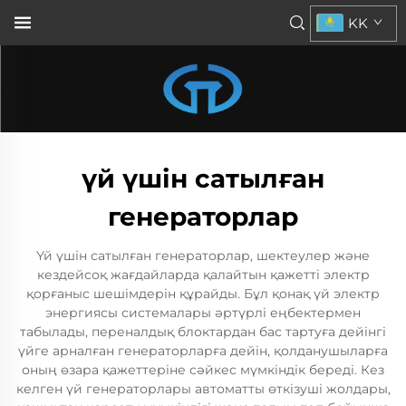
KK
үй үшін сатылған
генераторлар
Үй үшін сатылған генераторлар, шектеулер және
кездейсоқ жағдайларда қалайтын қажетті электр
қорғаныс шешімдерін құрайды. Бұл қонақ үй электр
энергиясы системалары әртүрлі еңбектермен
табылады, переналдық блоктардан бас тартуға дейінгі
үйге арналған генераторларға дейін, қолданушыларға
оның өзара қажеттеріне сәйкес мүмкіндік береді. Кез
келген үй генераторлары автоматты өткізуші жолдары,