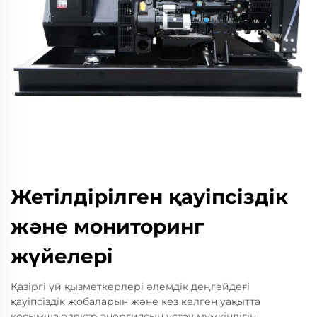
Жетілдірілген қауіпсіздік
және мониторинг
жүйелері
Қазіргі үй қызметкерлері әлемдік деңгейдеғі
қауіпсіздік жобаларын және кез келген уақытта
қосымша электр энергиясын ұстау мүмкіндігін