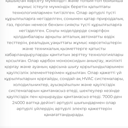
қашықтан көрсету мүмкіндігі және топым-топ бойынша
жұмыс істеуге мүмкіндік беретін қалыптағы
технологиялармен тигізілген. Олар әртүрлі түсті
құрылғыларға негізделген, сонымен қатар природалық
газ, пропан немесе бензин сияқты түсті құрылғыларға
негізделген. Соңғы моделдерде смартфон
қолданбалары арқылы апталық автоматты өздік
тесттерін, реальдық уақыттағы жұмыс көрсеткіштерін
және техникалық қызметтерге қатысты
хабарландыруларды қамтитын зерттеу технологиялары
қосылған. Олар қарбон монооксидын анықтау, жиілікті
қорғау және ауаның қарсына шығу қорытындыларымен
қауіпсізлік элементтерімен құрылған. Олар қажетті үй
құрылғыларын қорғайды, сондай-ақ HVAC системалары,
холодильниктер, ауызқойылым және қауіпсіздік
системаларын қамтамасыз етеді, шектеулер кезінде
қауіпсіздік пен қоңырауды қамтамасыз етеді. 7000-ден
24000 ваттқа дейінгі әртүрлі шығындармен олар
әртүрлі үйлердің әртүрлі электр қажеттерін
қанағаттандырады.