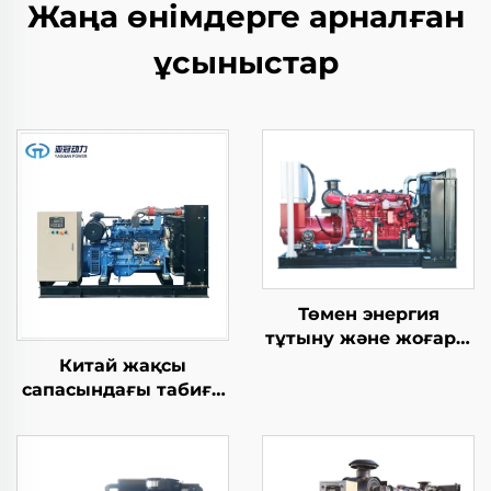
Жаңа өнімдерге арналған
ұсыныстар
Төмен энергия
тұтыну және жоғары
тиімділік 300 кВт
Китай жақсы
табиғи газ
сапасындағы табиғи
генераторы жинағы
газ биогаз
қысымаулы газ
резервтік энергия
өндіру генератордық