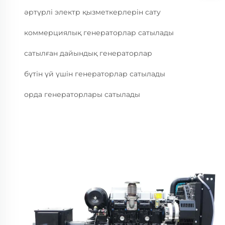
әртүрлі электр қызметкерлерін сату
коммерциялық генераторлар сатылады
сатылған дайындық генераторлар
бүтін үй үшін генераторлар сатылады
орда генераторлары сатылады