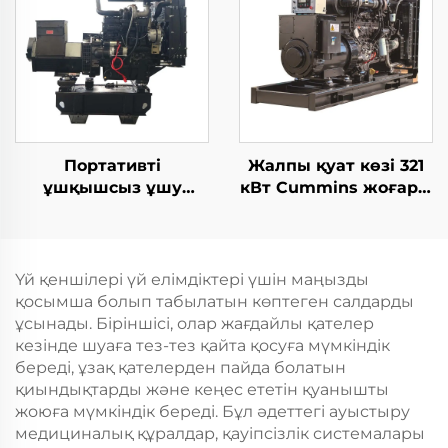
тікелей қосымша
Портативті
Жалпы қуат көзі 321
ұшқышсыз ұшу
кВт Cummins жоғары
аппараты арнайы
тиімді қуат өндіретін
зарядтауға арналған
өнеркәсіптік
дизельдік генератор
дизельдік генератор
жинағы
жинағы
Үй қеншілері үй елімдіктері үшін маңызды
қосымша болып табылатын көптеген салдарды
ұсынады. Біріншісі, олар жағдайлы қателер
кезінде шуаға тез-тез қайта қосуға мүмкіндік
береді, ұзақ қателерден пайда болатын
қиындықтарды және кеңес ететін қуанышты
жоюға мүмкіндік береді. Бұл әдеттегі ауыстыру
медициналық құралдар, қауіпсізлік системалары