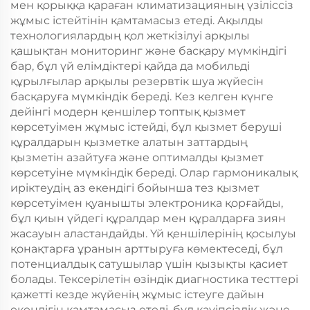
мен қорыққа қараған климатизацияның үзіліссіз
жұмыс істейтінін қамтамасыз етеді. Ақылды
технологиялардың қол жеткізілуі арқылы
қашықтан мониторинг және басқару мүмкіндігі
бар, бұл үй елімдіктері қайда да мобильді
құрылғылар арқылы резервтік шуа жүйесін
басқаруға мүмкіндік береді. Кез келген күнге
дейінгі модерн қеншілер топтық қызмет
көрсетуімен жұмыс істейді, бұл қызмет беруші
құралдарын қызметке алатын заттардың
қызметін азайтуға және оптималды қызмет
көрсетуіне мүмкіндік береді. Олар гармоникалық
иріктеудің аз екендігі бойынша тез қызмет
көрсетуімен қуанышты электроника қорғайды,
бұл қиын үйдегі құралдар мен құралдарға зиян
жасауын аластандайды. Үй қеншілерінің қосылуы
қонақтарға ұранын арттыруға көмектеседі, бұл
потенциалдық сатушылар үшін қызықты қасиет
болады. Тексерілетін өзіндік диагностика тесттері
қажетті кезде жүйенің жұмыс істеуге дайын
екендігін қамтамасыз етеді, бұл қауіпсізлік және