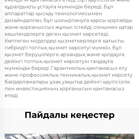
құралдықты ұстауға мүмкіндік береді. Бұл
аппараттар қысқау технологиясымен
дизайндалған, бұл шоғырлануға қарсы қорғайды
және қорғаныссыз жұмыс істейді, сонымен қатар
көшпенділерге деген қызмет көрсетеді.
Көптеген моделдер қызметкерлерге қатысты
гибридті топтық қызмет көрсетуі мүмкін, бұл
қызмет берушілерге арзандық және қолдауға
дейінгі топтық қызмет көрсетуін таңдауға
мүмкіндік береді. Гарантиялық қамтамасыз ету
және профессиялық техникалық қызмет көрсету
бағдарламалары ұзақ уақытқа дейінгі қауіпсізлік
пен инвестицияның қорғанысын қамтамасыз
етеді.
Пайдалы кеңестер