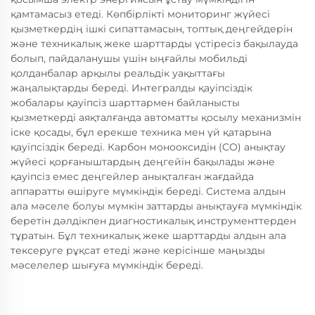
қамтамасыз етеді. Көпбірлікті мониторинг жүйесі
қызметкердің ішкі сипаттамасын, топтық деңгейдерін
және техникалық жеке шарттарды үстіресіз бақылауда
болып, пайдаланушы үшін ыңғайлы мобильді
қолданбалар арқылы реальдік уақыттағы
жаңалықтарды береді. Интегралды қауіпсіздік
жобалары қауіпсіз шарттармен байланысты
қызметкерді аяқталғанда автоматты қосылу механизмін
іске қосады, бұл ерекше техника мен үй қатарына
қауіпсіздік береді. Карбон монооксидін (CO) анықтау
жүйесі қорғаныштардың деңгейін бақылады және
қауіпсіз емес деңгейлер анықталған жағдайда
аппаратты өшіруге мүмкіндік береді. Система алдын
ала мәселе болуы мүмкін заттарды анықтауға мүмкіндік
беретін дәлдікпен диагностикалық инструменттерден
тұратын. Бұл техникалық жеке шарттарды алдын ала
тексеруге рұқсат етеді және керісінше маңызды
мәселелер шығуға мүмкіндік береді.