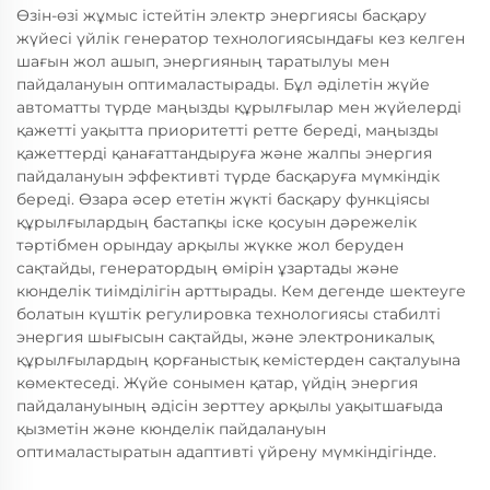
Өзін-өзі жұмыс істейтін электр энергиясы басқару
жүйесі үйлік генератор технологиясындағы кез келген
шағын жол ашып, энергияның таратылуы мен
пайдалануын оптималастырады. Бұл әділетін жүйе
автоматты түрде маңызды құрылғылар мен жүйелерді
қажетті уақытта приоритетті ретте береді, маңызды
қажеттерді қанағаттандыруға және жалпы энергия
пайдалануын эффективті түрде басқаруға мүмкіндік
береді. Өзара әсер ететін жүкті басқару функціясы
құрылғылардың бастапқы іске қосуын дәрежелік
тәртібмен орындау арқылы жүкке жол беруден
сақтайды, генератордың өмірін ұзартады және
кюнделік тиімділігін арттырады. Кем дегенде шектеуге
болатын күштік регулировка технологиясы стабилті
энергия шығысын сақтайды, және электроникалық
құрылғылардың қорғаныстық кемістерден сақталуына
көмектеседі. Жүйе сонымен қатар, үйдің энергия
пайдалануының әдісін зерттеу арқылы уақытшағыда
қызметін және кюнделік пайдалануын
оптималастыратын адаптивті үйрену мүмкіндігінде.