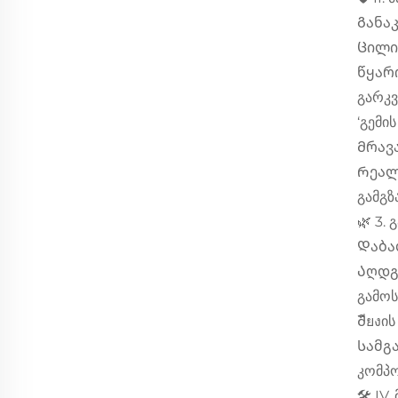
Განა
Ცილი
წყარო
გარკვ
‘გემი
Მრავ
Რეალ
გამგზ
🌿 3.
Დაბა
Აღდგე
გამოს
Შียงი
Სამგა
კომპო
🛠️ I