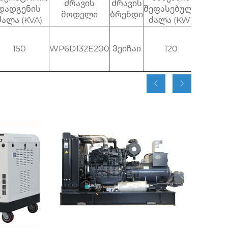
Ძრავის
Ძრავის
დადგენის
შეფასებული
მაქსი
მოდელი
ბრენდი
ძალა (KVA)
ძალა (KW)
ძა
150
WP6D132E200
Ვეიჩაი
120
1