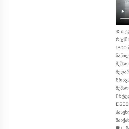
⚙️ ი.
Ტექნ
1800 
ნაწილ
მუშაო
შედარ
Მრავა
მუშაო
Ინტე
DSE86
პასუხ
მანქა
🛡️ I