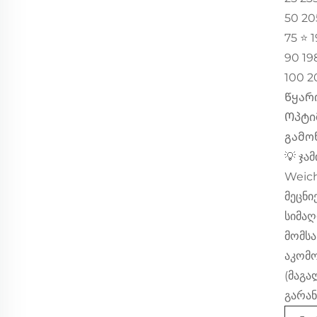
50 20
75 ⭐️ 
90 19
100 2
Წყარ
Ოპტი
გამო
💡 ჯამ
Weich
მეცნი
სიმაღ
მომსა
აკომო
(მაგა
გარან