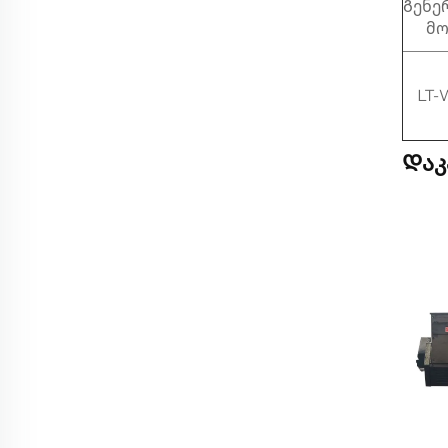
Გენე
მ
LT-
Დაკ