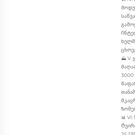
Მოდუ
Საწვ
გამო
Ინტე
Ხელმ
ცხოვ
⛰️ V.
Მაღა
3000 
Გაფარ
თანამ
Მკაც
Ზომებ
📊 VI
Ტვირ
25 235