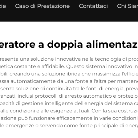
zie
Caso di Prestazione
Contattaci
Chi Si
eratore a doppia alimentaz
esenta una soluzione innovativa nella tecnologia di pro
getica costante e affidabile. Questo sistema innovativo 
ili, creando una soluzione ibrida che massimizza l'efficien
ssa automaticamente da una fonte all'altra per mantenere
 senza soluzione di continuità tra le fonti di energia, pre
nzati, inclusi protocolli di arresto automatico e protezi
apacità di gestione intelligente dell'energia del sistema c
alle condizioni e alle esigenze attuali. Con la sua costruz
tazione può funzionare efficacemente in varie condizioni 
e le emergenze o servendo come fonte principale di energ