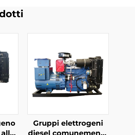
dotti
geno
Gruppi elettrogeni
alla
diesel comunemente