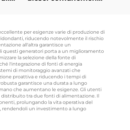
colo
usati, serie a
lota
iniezione diretta
raffreddata ad acqua
eccellente per esigenze varie di produzione di
 ridondanti, riducendo notevolmente il rischio
ntazione all'altra garantisce un
a di questi generatori porta a un miglioramento
mizzare la selezione della fonte di
ché l'integrazione di fonti di energia
sistemi di monitoraggio avanzati che
ione proattiva e riducendo i tempi di
e robusta garantisce una durata a lungo
a mano che aumentano le esigenze. Gli utenti
distribuito tra due fonti di alimentazione. Il
onenti, prolungando la vita operativa del
li, rendendoli un investimento a lungo