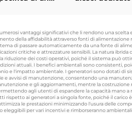
ppo elettrogeno
ricarica del vei
el stabile da 100
aereo senza pi
kW per la
portatile
umerosi vantaggi significativi che li rendono una scelta 
roduzione di
ento della affidabilità attraverso fonti di alimentazione
energia
 sistema di passare automaticamente da una fonte di alime
cazioni critiche e attrezzature sensibili. La natura ibrid
a riduzione dei costi operativi, poiché il sistema può otti
izioni attuali. I benefici ambientali sono consistenti, poi
rbonio e l'impatto ambientale. I generatori sono dotati di 
eale e avvisi di manutenzione, consentendo una manutenz
la manutenzione e gli aggiornamenti, mentre la costruzion
 permettendo agli utenti di espandere la capacità mano 
 rispetto ai generatori a singola fonte, poiché il carico è 
 ottimizza le prestazioni minimizzando l'usura delle comp
no eleggibili per vari incentivi e rimborseranno ambienta