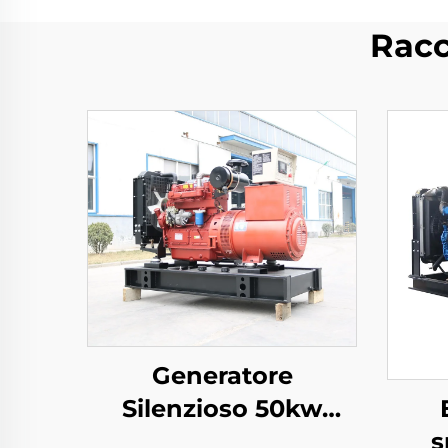
Racc
Generatore
Silenzioso 50kw
s
generatore 62.5 kva