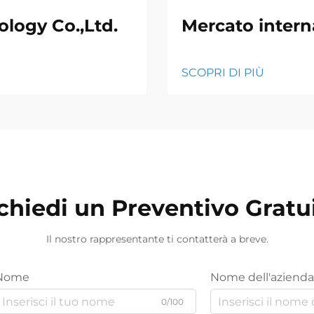
logy Co.,Ltd.
Mercato intern
SCOPRI DI PIÙ
chiedi un Preventivo Gratu
Il nostro rappresentante ti contatterà a breve.
Nome
Nome dell'azienda
0/100