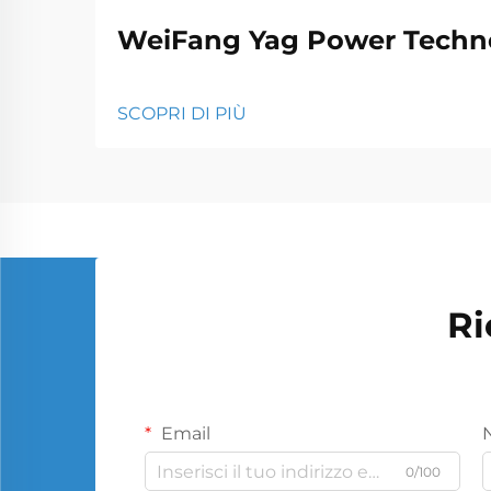
WeiFang Yag Power Techno
SCOPRI DI PIÙ
Ri
Email
0/100