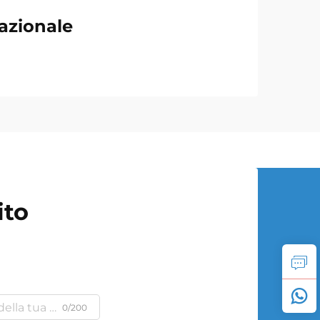
azionale
ito
0/200