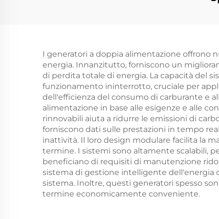
gru
generatore 60 kva
dies
silenzioso prezzo
I generatori a doppia alimentazione offrono n
p
energia. Innanzitutto, forniscono un miglioram
di perdita totale di energia. La capacità del
funzionamento ininterrotto, cruciale per appli
dell'efficienza del consumo di carburante e all
alimentazione in base alle esigenze e alle cond
rinnovabili aiuta a ridurre le emissioni di ca
forniscono dati sulle prestazioni in tempo r
inattività. Il loro design modulare facilita 
termine. I sistemi sono altamente scalabili,
beneficiano di requisiti di manutenzione ridotti
sistema di gestione intelligente dell'energia
sistema. Inoltre, questi generatori spesso so
termine economicamente conveniente.