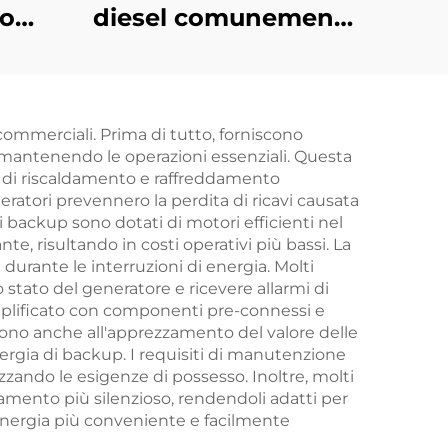
so
diesel comunemente
usati, serie a
on
iniezione diretta
e da
raffreddata ad acqua
 commerciali. Prima di tutto, forniscono
 e mantenendo le operazioni essenziali. Questa
to
tà di riscaldamento e raffreddamento
atori prevennero la perdita di ricavi causata
i backup sono dotati di motori efficienti nel
risultando in costi operativi più bassi. La
durante le interruzioni di energia. Molti
 stato del generatore e ricevere allarmi di
mplificato con componenti pre-connessi e
iscono anche all'apprezzamento del valore delle
nergia di backup. I requisiti di manutenzione
izzando le esigenze di possesso. Inoltre, molti
amento più silenzioso, rendendoli adatti per
di energia più conveniente e facilmente