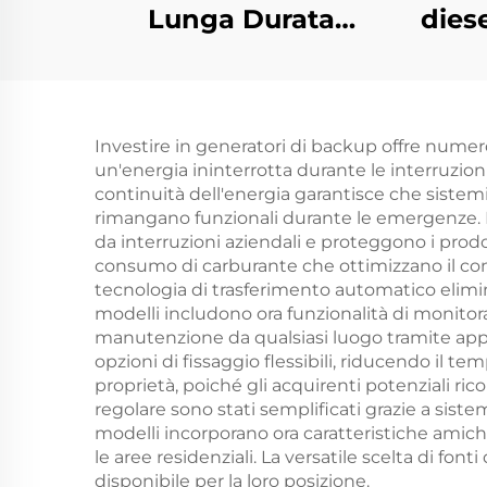
Lunga Durata
dies
Continua 1000kw
kW d
1500kw 1600kw
2000kw Gruppo
Investire in generatori di backup offre numero
Elettrogeno a Gas
un'energia ininterrotta durante le interruzion
Naturale
continuità dell'energia garantisce che sistemi
rimangano funzionali durante le emergenze. I 
da interruzioni aziendali e proteggono i prodo
consumo di carburante che ottimizzano il co
tecnologia di trasferimento automatico elimina
modelli includono ora funzionalità di monitora
manutenzione da qualsiasi luogo tramite app 
opzioni di fissaggio flessibili, riducendo il t
proprietà, poiché gli acquirenti potenziali ri
regolare sono stati semplificati grazie a siste
modelli incorporano ora caratteristiche amich
le aree residenziali. La versatile scelta di fo
disponibile per la loro posizione.