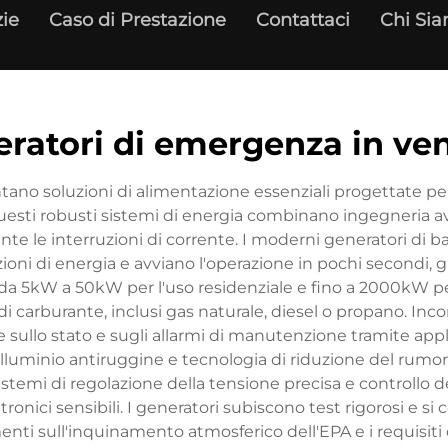
zie
Caso di Prestazione
Contattaci
Chi Si
ratori di emergenza in ve
tano soluzioni di alimentazione essenziali progettate pe
 Questi robusti sistemi di energia combinano ingegneria 
nte le interruzioni di corrente. I moderni generatori di b
ruzioni di energia e avviano l'operazione in pochi secondi
tà, da 5kW a 50kW per l'uso residenziale e fino a 2000kW 
i carburante, inclusi gas naturale, diesel o propano. Inc
sullo stato e sugli allarmi di manutenzione tramite appli
 alluminio antiruggine e tecnologia di riduzione del rumo
istemi di regolazione della tensione precisa e controllo 
onici sensibili. I generatori subiscono test rigorosi e si
enti sull'inquinamento atmosferico dell'EPA e i requisiti 