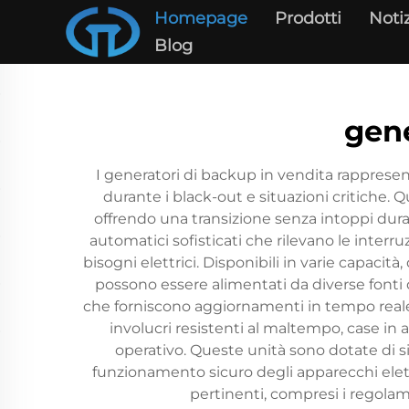
Homepage
Prodotti
Noti
Blog
gene
I generatori di backup in vendita rappresen
durante i black-out e situazioni critiche.
offrendo una transizione senza intoppi dura
automatici sofisticati che rilevano le inter
bisogni elettrici. Disponibili in varie capaci
possono essere alimentati da diverse fonti d
che forniscono aggiornamenti in tempo reale 
involucri resistenti al maltempo, case in
operativo. Queste unità sono dotate di s
funzionamento sicuro degli apparecchi elettr
pertinenti, compresi i regolam