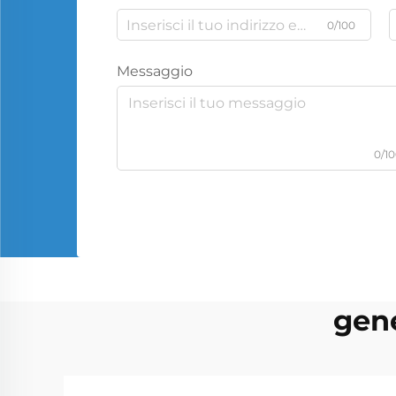
0/100
Messaggio
0/1
gene