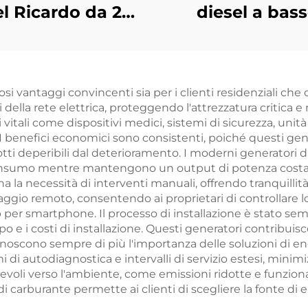
el Ricardo da 200
diesel a bas
i alta qualità e a
consumo di
basso prezzo
carburante c
potenza stabil
si vantaggi convincenti sia per i clienti residenziali che
155 kW
i della rete elettrica, proteggendo l'attrezzatura critica
personalizza
 vitali come dispositivi medici, sistemi di sicurezza, uni
benefici economici sono consistenti, poiché questi gener
tti deperibili dal deterioramento. I moderni generatori d
nsumo mentre mantengono un output di potenza costante, 
 la necessità di interventi manuali, offrendo tranquillità 
ggio remoto, consentendo ai proprietari di controllare lo
per smartphone. Il processo di installazione è stato se
empo e i costi di installazione. Questi generatori contribu
conoscono sempre di più l'importanza delle soluzioni di e
mi di autodiagnostica e intervalli di servizio estesi, minim
evoli verso l'ambiente, come emissioni ridotte e funzion
nti di carburante permette ai clienti di scegliere la fonte 