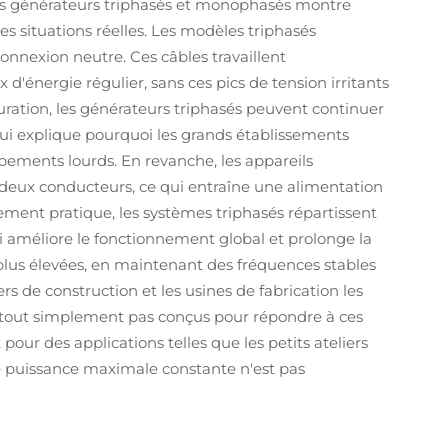
es générateurs triphasés et monophasés montre
s situations réelles. Les modèles triphasés
connexion neutre. Ces câbles travaillent
'énergie régulier, sans ces pics de tension irritants
uration, les générateurs triphasés peuvent continuer
qui explique pourquoi les grands établissements
uipements lourds. En revanche, les appareils
ux conducteurs, ce qui entraîne une alimentation
ement pratique, les systèmes triphasés répartissent
qui améliore le fonctionnement global et prolonge la
plus élevées, en maintenant des fréquences stables
s de construction et les usines de fabrication les
 tout simplement pas conçus pour répondre à ces
our des applications telles que les petits ateliers
e puissance maximale constante n'est pas