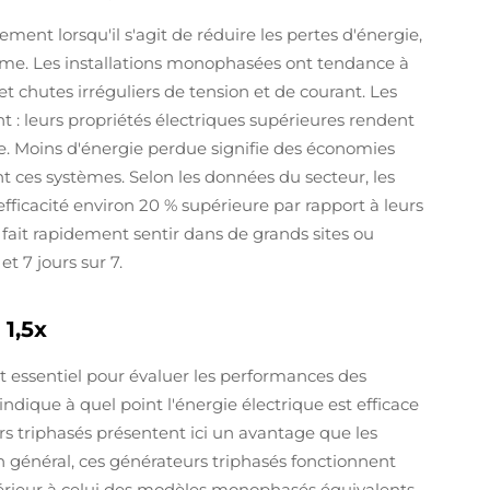
ment lorsqu'il s'agit de réduire les pertes d'énergie,
terme. Les installations monophasées ont tendance à
et chutes irréguliers de tension et de courant. Les
 : leurs propriétés électriques supérieures rendent
ce. Moins d'énergie perdue signifie des économies
ant ces systèmes. Selon les données du secteur, les
ficacité environ 20 % supérieure par rapport à leurs
fait rapidement sentir dans de grands sites ou
t 7 jours sur 7.
1,5x
t essentiel pour évaluer les performances des
ndique à quel point l'énergie électrique est efficace
urs triphasés présentent ici un avantage que les
général, ces générateurs triphasés fonctionnent
périeur à celui des modèles monophasés équivalents,