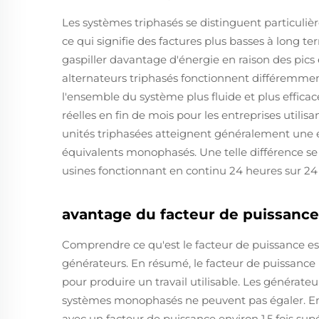
Les systèmes triphasés se distinguent particulière
ce qui signifie des factures plus basses à long 
gaspiller davantage d'énergie en raison des pics 
alternateurs triphasés fonctionnent différemment
l'ensemble du système plus fluide et plus effica
réelles en fin de mois pour les entreprises utilis
unités triphasées atteignent généralement une ef
équivalents monophasés. Une telle différence se 
usines fonctionnant en continu 24 heures sur 24 e
avantage du facteur de puissance 
Comprendre ce qu'est le facteur de puissance es
générateurs. En résumé, le facteur de puissance i
pour produire un travail utilisable. Les générate
systèmes monophasés ne peuvent pas égaler. En 
avec un facteur de puissance environ 1,5 fois su