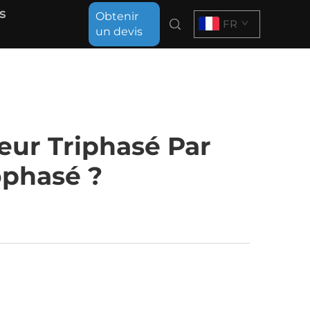
s
Obtenir
FR
un devis
eur Triphasé Par
phasé ?