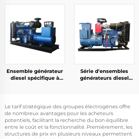
Puissance Nominale
Générateur essence
avec Sortie en Courant
refroidi par air
Alternatif Mono-Phase
Moteur Structure
Interne en Vente
Ensemble générateur
Série d'ensembles
diesel spécifique à
générateurs diesel
l'exportation de
courants refroidis par
100KW pour la
eau et injection
production
directe
d'électricité
Le tarif stratégique des groupes électrogènes offre
de nombreux avantages pour les acheteurs
potentiels, facilitant la recherche du bon équilibre
entre le coût et la fonctionnalité. Premièrement, les
structures de prix en plusieurs niveaux permettent