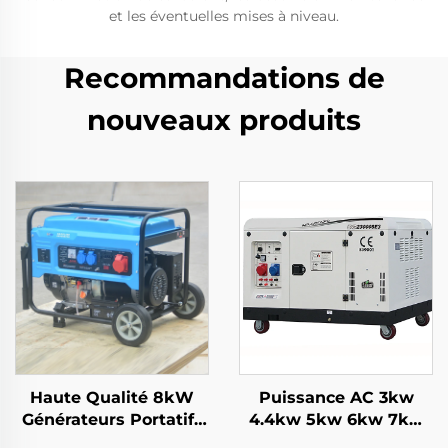
et les éventuelles mises à niveau.
Recommandations de
nouveaux produits
Haute Qualité 8kW
Puissance AC 3kw
Générateurs Portatifs
4.4kw 5kw 6kw 7kw
Chinois 6500
8kw 9kw 10kw 12kw