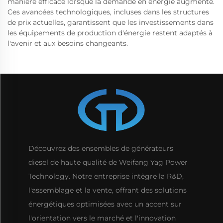
manière efficace lorsque la demande en énergie augmente.
Ces avancées technologiques, incluses dans les structures
de prix actuelles, garantissent que les investissements dans
les équipements de production d'énergie restent adaptés à
l'avenir et aux besoins changeants.
Découvrez des ensembles de générateurs
diesel de haute qualité de Weifang Yag Power
Technology. Notre entreprise intègre la R&D,
l'assemblage et la vente, offrant des solutions
énergétiques optimisées avec un accent sur
l'orientation vers le marché et l'innovation