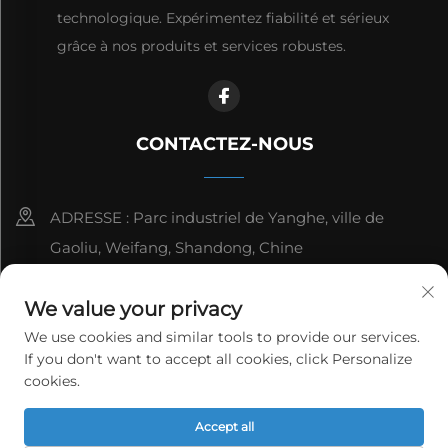
technologique. Expérimentez fiabilité et sérieux
grâce à nos produits et services robustes.
CONTACTEZ-NOUS
ADRESSE : Parc industriel de Yanghe, ville de
Gaoliu, Weifang, Shandong, Chine
8615006666497
We value your privacy
[email protected]
We use cookies and similar tools to provide our services.
If you don't want to accept all cookies, click Personalize
cookies.
Droits d'auteur © WeiFang Yag Power Technology Co.,Ltd.
Accept all
Tous droits réservés.
Politique de confidentialité