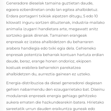
Generadore dieselak tamaina guztietan daude,
egoera ezberdinetan ondo lan egitea ahalbidetuz.
Erdara portagarri txikiak aipatzen ditugu, 5 edo 10
kilowatt inguru sortzen dituztenak, industria-mailako
animalia izugarri handietara arte, megawatt anitz
sortzeko gaiak direnak. Tamainen erangeak
enpresak ez izatea ahalbidetzen du beharraren
arabera handiegia edo txiki egia dela. Gehieneko
enpresak potentzia beharrak kontuan hartuta erdian
daude, beraz, erange honen ondorioz, ekipoen
kostuak erabilera beharrekin parekatzea
ahalbidetzen du, aurreztia gainean ez uzteko.
Energia-distribuzioa da diesel generadorei dagiesan
gehien nabarmendu den ezaugarrietako bat. Diseinu
modularrak enpresek energia gehiago gehitzeko
aukera ematen die hazkundearekin batera. Hirietako
sareetatik urrun dauden eraikuntza guneak edo