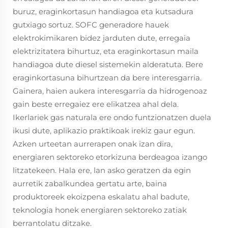
buruz, eraginkortasun handiagoa eta kutsadura
gutxiago sortuz. SOFC generadore hauek
elektrokimikaren bidez jarduten dute, erregaia
elektrizitatera bihurtuz, eta eraginkortasun maila
handiagoa dute diesel sistemekin alderatuta. Bere
eraginkortasuna bihurtzean da bere interesgarria.
Gainera, haien aukera interesgarria da hidrogenoaz
gain beste erregaiez ere elikatzea ahal dela.
Ikerlariek gas naturala ere ondo funtzionatzen duela
ikusi dute, aplikazio praktikoak irekiz gaur egun.
Azken urteetan aurrerapen onak izan dira,
energiaren sektoreko etorkizuna berdeagoa izango
litzatekeen. Hala ere, lan asko geratzen da egin
aurretik zabalkundea gertatu arte, baina
produktoreek ekoizpena eskalatu ahal badute,
teknologia honek energiaren sektoreko zatiak
berrantolatu ditzake.