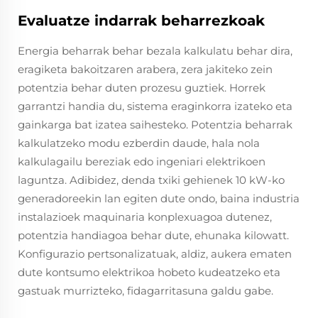
Evaluatze indarrak beharrezkoak
Energia beharrak behar bezala kalkulatu behar dira,
eragiketa bakoitzaren arabera, zera jakiteko zein
potentzia behar duten prozesu guztiek. Horrek
garrantzi handia du, sistema eraginkorra izateko eta
gainkarga bat izatea saihesteko. Potentzia beharrak
kalkulatzeko modu ezberdin daude, hala nola
kalkulagailu bereziak edo ingeniari elektrikoen
laguntza. Adibidez, denda txiki gehienek 10 kW-ko
generadoreekin lan egiten dute ondo, baina industria
instalazioek maquinaria konplexuagoa dutenez,
potentzia handiagoa behar dute, ehunaka kilowatt.
Konfigurazio pertsonalizatuak, aldiz, aukera ematen
dute kontsumo elektrikoa hobeto kudeatzeko eta
gastuak murrizteko, fidagarritasuna galdu gabe.