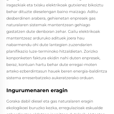
iragazkiak eta txisku elektrikoak gutxienez bikoiztu
behar dituzte dieselengan baino maizago. Aditu
desberdinen arabera, gehienetan enpresek gas
naturalaren sistemak mantentzean gehiago
gastatzen dute denboran zehar. Gailu elektrikoak
mantentzeaz arduruko adituek joera hau
nabarmendu ohi dute lantegien zuzendarien
planifikazio luze-terminoko hitzaldietan. Zorizko
konponketen faktura ekidin nahi duten enpresek,
beraz, kontuan hartu behar dute erregai-moten
arteko ezberdintasun hauek beren energia-baldintza
sistema erreserbatzeko aukeratzerako orduan.
Ingurumenaren eragin
Goraka dabil diesel eta gas naturalaren eragin
ekologikoei buruzko kezka, erregulazioak eskualde