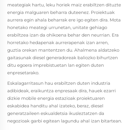
meategiak hartu, leku horiek maiz erabiltzen dituzte
energia malguaren beharra duteenez. Proiektuak
aurrera egin ahala beharrak ere igo egiten dira. Mota
honetako meategi urrunetan, unitate gehiago
erabiltzea izan da ohikoena behar den neurrian. Era
horretako hedapenak aurrerapenak izan arren,
guztia orekan mantentzen du. Ahalmena aldatzeko
gaitasunak diesel generadoreak baliozko bihurtzen
ditu egoera imprebistuetan lan egiten duten
enpresetarako.
Eskalagarritasun hau erabiltzen duten industria
adibideak, eraikuntza enpresaak dira, hauek ezarri
dizkie mobile energia estazioak proiektuaren
eskabidea handitu ahal izateko, beraz, diesel
generatzaileen eskualdetsia ikusleztatzen da
negozioak garbi egitean lagundu ahal izan bitartean.