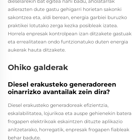
dieselarekin bat egitea nahi badu, aholatarrak
adierazten dute gastu gehigarri horietan sakonki
sakontzea eta, aldi berean, energia garbiei buruzko
praktikei lotutako zerga kezka posibleak izatea.
Horrela enpresak kontrolpean izan ditzakete gastuak
eta errealitatean ondo funtzionatuko duten energia
aukerak hauta ditzakete.
Ohiko galderak
Diesel erakusteko generadoreen
oinarrizko avantailak zein dira?
Diesel erakusteko generadoreak efizientzia,
eskalabilitatea, lojurikoa eta auspe gehienekin batera
frogapen elektrikoak eskaintzen dituzte aplikazio
anitzetarako, horregatik, enpresak frogapen fiableak
behar badute.