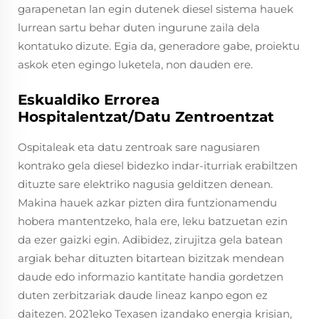
garapenetan lan egin dutenek diesel sistema hauek
lurrean sartu behar duten ingurune zaila dela
kontatuko dizute. Egia da, generadore gabe, proiektu
askok eten egingo luketela, non dauden ere.
Eskualdiko Errorea
Hospitalentzat/Datu Zentroentzat
Ospitaleak eta datu zentroak sare nagusiaren
kontrako gela diesel bidezko indar-iturriak erabiltzen
dituzte sare elektriko nagusia gelditzen denean.
Makina hauek azkar pizten dira funtzionamendu
hobera mantentzeko, hala ere, leku batzuetan ezin
da ezer gaizki egin. Adibidez, zirujitza gela batean
argiak behar dituzten bitartean bizitzak mendean
daude edo informazio kantitate handia gordetzen
duten zerbitzariak daude lineaz kanpo egon ez
daitezen. 2021eko Texasen izandako energia krisian,