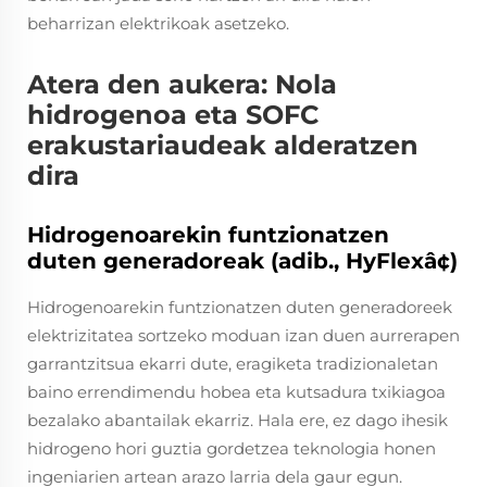
beharrizan elektrikoak asetzeko.
Atera den aukera: Nola
hidrogenoa eta SOFC
erakustariaudeak alderatzen
dira
Hidrogenoarekin funtzionatzen
duten generadoreak (adib., HyFlexâ¢)
Hidrogenoarekin funtzionatzen duten generadoreek
elektrizitatea sortzeko moduan izan duen aurrerapen
garrantzitsua ekarri dute, eragiketa tradizionaletan
baino errendimendu hobea eta kutsadura txikiagoa
bezalako abantailak ekarriz. Hala ere, ez dago ihesik
hidrogeno hori guztia gordetzea teknologia honen
ingeniarien artean arazo larria dela gaur egun.