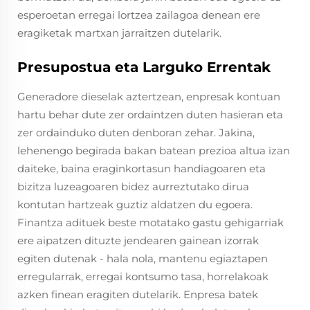
esperoetan erregai lortzea zailagoa denean ere
eragiketak martxan jarraitzen dutelarik.
Presupostua eta Larguko Errentak
Generadore dieselak aztertzean, enpresak kontuan
hartu behar dute zer ordaintzen duten hasieran eta
zer ordainduko duten denboran zehar. Jakina,
lehenengo begirada bakan batean prezioa altua izan
daiteke, baina eraginkortasun handiagoaren eta
bizitza luzeagoaren bidez aurreztutako dirua
kontutan hartzeak guztiz aldatzen du egoera.
Finantza adituek beste motatako gastu gehigarriak
ere aipatzen dituzte jendearen gainean izorrak
egiten dutenak - hala nola, mantenu egiaztapen
erregularrak, erregai kontsumo tasa, horrelakoak
azken finean eragiten dutelarik. Enpresa batek