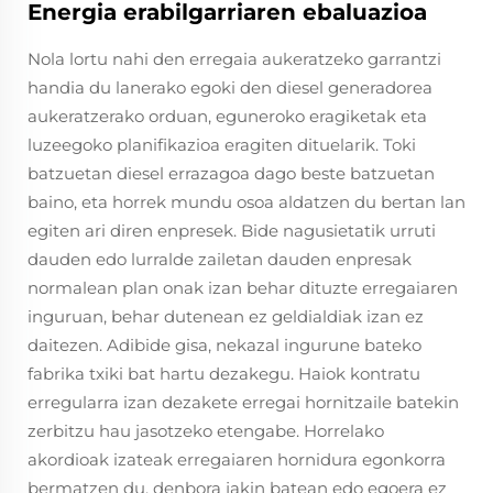
Energia erabilgarriaren ebaluazioa
Nola lortu nahi den erregaia aukeratzeko garrantzi
handia du lanerako egoki den diesel generadorea
aukeratzerako orduan, eguneroko eragiketak eta
luzeegoko planifikazioa eragiten dituelarik. Toki
batzuetan diesel errazagoa dago beste batzuetan
baino, eta horrek mundu osoa aldatzen du bertan lan
egiten ari diren enpresek. Bide nagusietatik urruti
dauden edo lurralde zailetan dauden enpresak
normalean plan onak izan behar dituzte erregaiaren
inguruan, behar dutenean ez geldialdiak izan ez
daitezen. Adibide gisa, nekazal ingurune bateko
fabrika txiki bat hartu dezakegu. Haiok kontratu
erregularra izan dezakete erregai hornitzaile batekin
zerbitzu hau jasotzeko etengabe. Horrelako
akordioak izateak erregaiaren hornidura egonkorra
bermatzen du, denbora jakin batean edo egoera ez