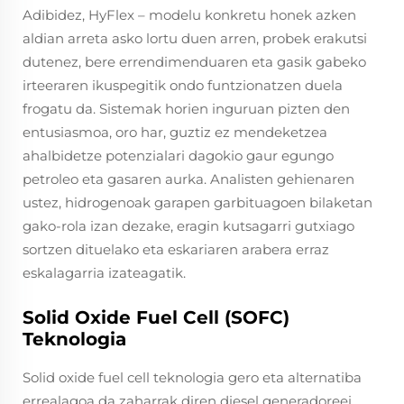
Adibidez, HyFlex – modelu konkretu honek azken
aldian arreta asko lortu duen arren, probek erakutsi
dutenez, bere errendimenduaren eta gasik gabeko
irteeraren ikuspegitik ondo funtzionatzen duela
frogatu da. Sistemak horien inguruan pizten den
entusiasmoa, oro har, guztiz ez mendeketzea
ahalbidetze potenzialari dagokio gaur egungo
petroleo eta gasaren aurka. Analisten gehienaren
ustez, hidrogenoak garapen garbituagoen bilaketan
gako-rola izan dezake, eragin kutsagarri gutxiago
sortzen dituelako eta eskariaren arabera erraz
eskalagarria izateagatik.
Solid Oxide Fuel Cell (SOFC)
Teknologia
Solid oxide fuel cell teknologia gero eta alternatiba
errealagoa da zaharrak diren diesel generadoreei