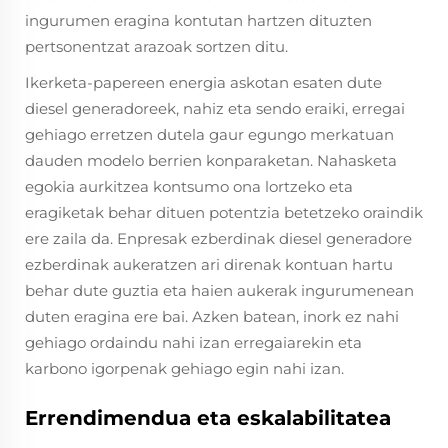
ingurumen eragina kontutan hartzen dituzten
pertsonentzat arazoak sortzen ditu.
Ikerketa-papereen energia askotan esaten dute
diesel generadoreek, nahiz eta sendo eraiki, erregai
gehiago erretzen dutela gaur egungo merkatuan
dauden modelo berrien konparaketan. Nahasketa
egokia aurkitzea kontsumo ona lortzeko eta
eragiketak behar dituen potentzia betetzeko oraindik
ere zaila da. Enpresak ezberdinak diesel generadore
ezberdinak aukeratzen ari direnak kontuan hartu
behar dute guztia eta haien aukerak ingurumenean
duten eragina ere bai. Azken batean, inork ez nahi
gehiago ordaindu nahi izan erregaiarekin eta
karbono igorpenak gehiago egin nahi izan.
Errendimendua eta eskalabilitatea