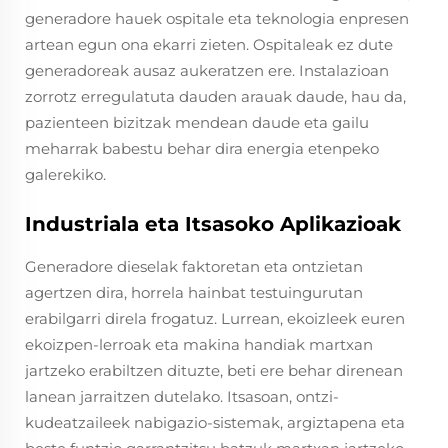
generadore hauek ospitale eta teknologia enpresen
artean egun ona ekarri zieten. Ospitaleak ez dute
generadoreak ausaz aukeratzen ere. Instalazioan
zorrotz erregulatuta dauden arauak daude, hau da,
pazienteen bizitzak mendean daude eta gailu
meharrak babestu behar dira energia etenpeko
galerekiko.
Industriala eta Itsasoko Aplikazioak
Generadore dieselak faktoretan eta ontzietan
agertzen dira, horrela hainbat testuingurutan
erabilgarri direla frogatuz. Lurrean, ekoizleek euren
ekoizpen-lerroak eta makina handiak martxan
jartzeko erabiltzen dituzte, beti ere behar direnean
lanean jarraitzen dutelako. Itsasoan, ontzi-
kudeatzaileek nabigazio-sistemak, argiztapena eta