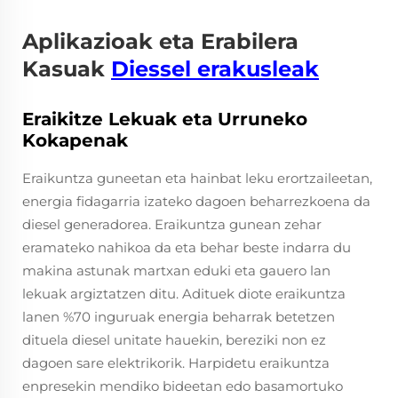
Aplikazioak eta Erabilera
Kasuak
Diessel erakusleak
Eraikitze Lekuak eta Urruneko
Kokapenak
Eraikuntza guneetan eta hainbat leku erortzaileetan,
energia fidagarria izateko dagoen beharrezkoena da
diesel generadorea. Eraikuntza gunean zehar
eramateko nahikoa da eta behar beste indarra du
makina astunak martxan eduki eta gauero lan
lekuak argiztatzen ditu. Adituek diote eraikuntza
lanen %70 inguruak energia beharrak betetzen
dituela diesel unitate hauekin, bereziki non ez
dagoen sare elektrikorik. Harpidetu eraikuntza
enpresekin mendiko bideetan edo basamortuko