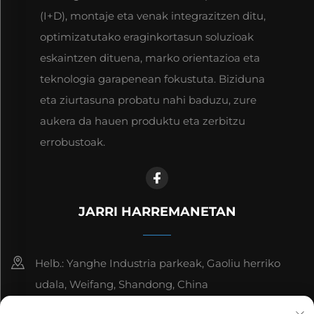
(I+D), montaje eta venak integrazitzen ditu,
optimizatutako eraginkortasun soluzioak
eskaintzen dituena, marko orientazioa eta
teknologia garapenean fokustuta. Biziduna
eta ziurtasuna probatu nahi baduzu, zure
aukera da hauen produktu eta zerbitzu
errobustoak.
JARRI HARREMANETAN
Helb.: Yanghe Industria parkeak, Gaoliu herriko
udala, Weifang, Shandong, China