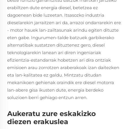
beste funtzio garrantzitsu batzuk martxan jartzeko
erabiltzen dute energia diesel, betetzea ez
dagoenean bide luzeetan. Itsasozko industria
dieselarekin jarraitzen ari da, arrazoi ondarrarekin ere
- motor hauek lan-zailtasunak arindu egiten dituzte
eten gabe. Ingurumen-talde batzuek garbikerako
alternatibak sustatzen dituztenez gero, diesel
teknologiarekin lanean ari diren ingeniariak
efizientzia-estandarrak hobetzen ari dira ontziak
emisioen arau zorrotzen araberakoak izan daitezken
eta lan-kalitatea ez galdu. Mintzatu ditudan
mekanikoen gehienak oraindik ere diesel motorra
lan-abere gisa ikusten dute, energia berdeko
soluzioen berri gehiago entzun arren.
Aukeratu zure eskakizko
diezen erakuslea