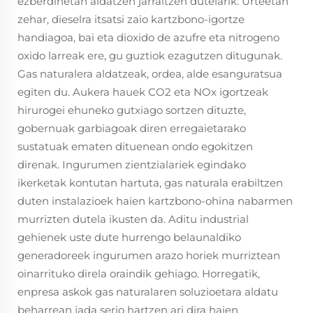
ezberdinetan aldatzen jarraitzen dutelarik. Urteetan
zehar, dieselra itsatsi zaio kartzbono-igortze
handiagoa, bai eta dioxido de azufre eta nitrogeno
oxido larreak ere, gu guztiok ezagutzen ditugunak.
Gas naturalera aldatzeak, ordea, alde esanguratsua
egiten du. Aukera hauek CO2 eta NOx igortzeak
hirurogei ehuneko gutxiago sortzen dituzte,
gobernuak garbiagoak diren erregaietarako
sustatuak ematen dituenean ondo egokitzen
direnak. Ingurumen zientzialariek egindako
ikerketak kontutan hartuta, gas naturala erabiltzen
duten instalazioek haien kartzbono-ohina nabarmen
murrizten dutela ikusten da. Aditu industrial
gehienek uste dute hurrengo belaunaldiko
generadoreek ingurumen arazo horiek murriztean
oinarrituko direla oraindik gehiago. Horregatik,
enpresa askok gas naturalaren soluzioetara aldatu
beharrean jada serio hartzen ari dira haien