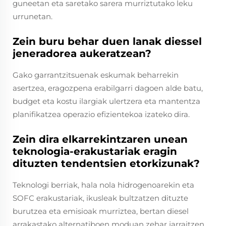
guneetan eta saretako sarera murriztutako leku
urrunetan.
Zein buru behar duen lanak diessel
jeneradorea aukeratzean?
Gako garrantzitsuenak eskumak beharrekin
asertzea, eragozpena erabilgarri dagoen alde batu,
budget eta kostu ilargiak ulertzera eta mantentza
planifikatzea operazio efizientekoa izateko dira.
Zein dira elkarrekintzaren unean
teknologia-erakustariak eragin
dituzten tendentsien etorkizunak?
Teknologi berriak, hala nola hidrogenoarekin eta
SOFC erakustariak, ikusleak bultzatzen dituzte
burutzea eta emisioak murriztea, bertan diesel
arrakastako alternatiboen moduan zehar jarraitzen