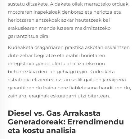
sustatu ditzakete. Aldaketa oilak marrazteko orduak,
motoraren inspeksioak denboraz eta heriotza eta
heriotzaren antzekoak azkar hautatzeak bai
erakuslearen mende luzeera maximizatzeko
garrantzitsua dira.
Kudeaketa osagarriaren praktika askotan eskaintzen
dute zehar begiratze eta erabili horietaren
erregistrora gorde, ulertu ahal izateko non
beharrezkoa den lan gehiago egin. Kudeaketa
estrategia efizientea ez tan soilik gailuen jarraipena
garantitzen du baina bere fiabletasuna handitzen du,
zain argi eraginak eskuragarri utzi bitartean.
Diesel vs. Gas Arrakasta
Generadoreak: Errendimendu
eta kostu analisia