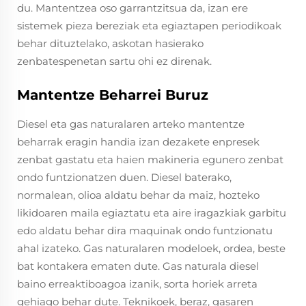
du. Mantentzea oso garrantzitsua da, izan ere
sistemek pieza bereziak eta egiaztapen periodikoak
behar dituztelako, askotan hasierako
zenbatespenetan sartu ohi ez direnak.
Mantentze Beharrei Buruz
Diesel eta gas naturalaren arteko mantentze
beharrak eragin handia izan dezakete enpresek
zenbat gastatu eta haien makineria egunero zenbat
ondo funtzionatzen duen. Diesel baterako,
normalean, olioa aldatu behar da maiz, hozteko
likidoaren maila egiaztatu eta aire iragazkiak garbitu
edo aldatu behar dira maquinak ondo funtzionatu
ahal izateko. Gas naturalaren modeloek, ordea, beste
bat kontakera ematen dute. Gas naturala diesel
baino erreaktiboagoa izanik, sorta horiek arreta
gehiago behar dute. Teknikoek, beraz, gasaren