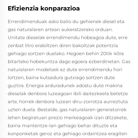
Efizienzia konparazioa
Errendimenduak asko balio du gehienek diesel eta
gas naturalaren artean aukeratzerako orduan.
Unitate dieselak errendimendu hobeagoa dute, erre
zenbat litro erabiltzen diren bakoitzak potentzia
gehiago sortzen duelako. Hegoen behin 20tik 40ra
bitarteko hobekuntza dago egoera ezberdinetan. Gas
naturalaren modeloek ez dute errendimendu hori
lortzen, baina kutsadura gutxiago sortzen dute
guztira. Energia arduradunek adostu dute makina
dieselak denbora luzeagoan ibili daitezkeela betetze
arte, horrek denbora luzean diru-zorrotza aurreztuta
uzten duela. Bestalde, gas naturalaren generatorrek
lehen begiratuan prezio merkeagoak izan ditzakete,
baina mantentze-lan gehiago behar dituzte eta
konponketak geroz eta gehiago ordaintzea eragiten