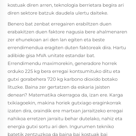
kostuak diren arren, teknologia berrietara begira ari
diren sektore batzuk daudela ulertu daiteke.
Benero bat zenbat erregairen erabiltzen duen
erabakitzen duen faktore nagusia bere ahalmenaren
zer ehunekoan ari den lan egiten eta beste
errendimendua eragiten duten faktoreak dira. Hartu
adibide gisa MVA unitate estandar bat.
Errendimendu maximorekin, generadore horrek
orduko 225 kg bera erregai kontsumituko ditu eta
gutxi gorabehera 720 kg karbono dioxido botako
lituzke. Baina zer gertatzen da eskaria jaisten
denean? Matematika okerragoa da, izan ere. Karga
txikiagoekin, makina horiek gutxiago eraginkorrak
izaten dira, oraindik ere martxan jarraitzeko erregai
nahikoa erretzen jarraitu behar dutelako, nahiz eta
energia gutxi sortu ari den. Ingurumen tekniko
batetik zentzuzkoa da baina bai kostuak bai