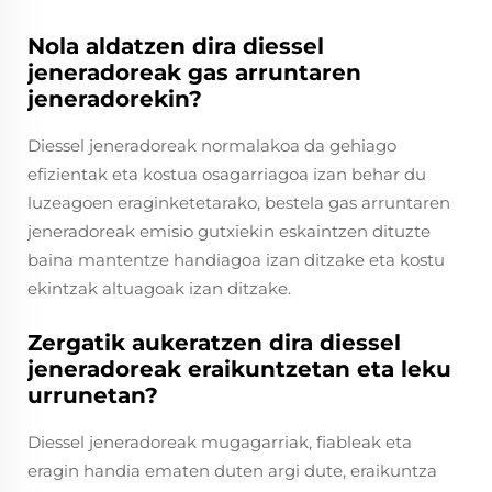
Nola aldatzen dira diessel
jeneradoreak gas arruntaren
jeneradorekin?
Diessel jeneradoreak normalakoa da gehiago
efizientak eta kostua osagarriagoa izan behar du
luzeagoen eraginketetarako, bestela gas arruntaren
jeneradoreak emisio gutxiekin eskaintzen dituzte
baina mantentze handiagoa izan ditzake eta kostu
ekintzak altuagoak izan ditzake.
Zergatik aukeratzen dira diessel
jeneradoreak eraikuntzetan eta leku
urrunetan?
Diessel jeneradoreak mugagarriak, fiableak eta
eragin handia ematen duten argi dute, eraikuntza