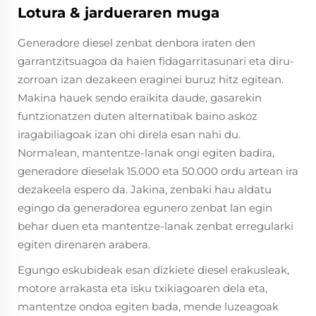
Lotura & jardueraren muga
Generadore diesel zenbat denbora iraten den
garrantzitsuagoa da haien fidagarritasunari eta diru-
zorroan izan dezakeen eraginei buruz hitz egitean.
Makina hauek sendo eraikita daude, gasarekin
funtzionatzen duten alternatibak baino askoz
iragabiliagoak izan ohi direla esan nahi du.
Normalean, mantentze-lanak ongi egiten badira,
generadore dieselak 15.000 eta 50.000 ordu artean ira
dezakeela espero da. Jakina, zenbaki hau aldatu
egingo da generadorea egunero zenbat lan egin
behar duen eta mantentze-lanak zenbat erregularki
egiten direnaren arabera.
Egungo eskubideak esan dizkiete diesel erakusleak,
motore arrakasta eta isku txikiagoaren dela eta,
mantentze ondoa egiten bada, mende luzeagoak