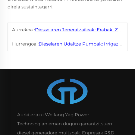
direla sustaintagarri.
Aurrekoa :
Diesselaren Jeneratzaileak: Erabaki Zerintzako Argi Eginaketa
Hurrengoa :
Dieselaren Udaltze Pumpak: Irrigazio Zailenentzako Soluzio Idealra
Aurki ezazu Weifang Yag Power
Technologian eman dugun garrantzitsuen
diesel generadore multzoak. Enpresak R&D