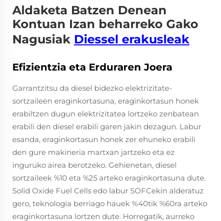
Aldaketa Batzen Denean
Kontuan Izan beharreko Gako
Nagusiak
Diessel erakusleak
Efizientzia eta Erduraren Joera
Garrantzitsu da diesel bidezko elektrizitate-
sortzaileen eraginkortasuna, eraginkortasun honek
erabiltzen dugun elektrizitatea lortzeko zenbatean
erabili den diesel erabili garen jakin dezagun. Labur
esanda, eraginkortasun honek zer ehuneko erabili
den gure makineria martxan jartzeko eta ez
inguruko airea berotzeko. Gehienetan, diesel
sortzaileek %10 eta %25 arteko eraginkortasuna dute.
Solid Oxide Fuel Cells edo labur SOFCekin alderatuz
gero, teknologia berriago hauek %40tik %60ra arteko
eraginkortasuna lortzen dute. Horregatik, aurreko