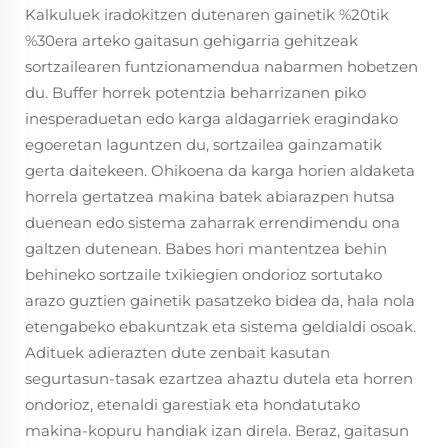
Kalkuluek iradokitzen dutenaren gainetik %20tik
%30era arteko gaitasun gehigarria gehitzeak
sortzailearen funtzionamendua nabarmen hobetzen
du. Buffer horrek potentzia beharrizanen piko
inesperaduetan edo karga aldagarriek eragindako
egoeretan laguntzen du, sortzailea gainzamatik
gerta daitekeen. Ohikoena da karga horien aldaketa
horrela gertatzea makina batek abiarazpen hutsa
duenean edo sistema zaharrak errendimendu ona
galtzen dutenean. Babes hori mantentzea behin
behineko sortzaile txikiegien ondorioz sortutako
arazo guztien gainetik pasatzeko bidea da, hala nola
etengabeko ebakuntzak eta sistema geldialdi osoak.
Adituek adierazten dute zenbait kasutan
segurtasun-tasak ezartzea ahaztu dutela eta horren
ondorioz, etenaldi garestiak eta hondatutako
makina-kopuru handiak izan direla. Beraz, gaitasun