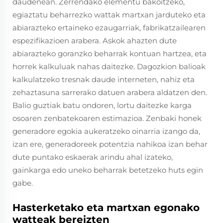
daudenean. Zerrendako elementu bakoitzeko,
egiaztatu beharrezko wattak martxan jarduteko eta
abiarazteko ertaineko ezaugarriak, fabrikatzailearen
espezifikazioen arabera. Askok ahazten dute
abiarazteko goranzko beharrak kontuan hartzea, eta
horrek kalkuluak nahas daitezke. Dagozkion balioak
kalkulatzeko tresnak daude interneten, nahiz eta
zehaztasuna sarrerako datuen arabera aldatzen den.
Balio guztiak batu ondoren, lortu daitezke karga
osoaren zenbatekoaren estimazioa. Zenbaki honek
generadore egokia aukeratzeko oinarria izango da,
izan ere, generadoreek potentzia nahikoa izan behar
dute puntako eskaerak arindu ahal izateko,
gainkarga edo uneko beharrak betetzeko huts egin
gabe.
Hasterketako eta martxan egonako
watteak bereizten