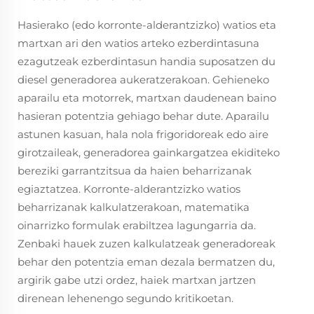
Hasierako (edo korronte-alderantzizko) watios eta
martxan ari den watios arteko ezberdintasuna
ezagutzeak ezberdintasun handia suposatzen du
diesel generadorea aukeratzerakoan. Gehieneko
aparailu eta motorrek, martxan daudenean baino
hasieran potentzia gehiago behar dute. Aparailu
astunen kasuan, hala nola frigoridoreak edo aire
girotzaileak, generadorea gainkargatzea ekiditeko
bereziki garrantzitsua da haien beharrizanak
egiaztatzea. Korronte-alderantzizko watios
beharrizanak kalkulatzerakoan, matematika
oinarrizko formulak erabiltzea lagungarria da.
Zenbaki hauek zuzen kalkulatzeak generadoreak
behar den potentzia eman dezala bermatzen du,
argirik gabe utzi ordez, haiek martxan jartzen
direnean lehenengo segundo kritikoetan.