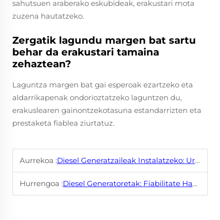
sahutsuen araberako eskubideak, erakustari mota
zuzena hautatzeko.
Zergatik lagundu margen bat sartu
behar da erakustari tamaina
zehaztean?
Laguntza margen bat gai esperoak ezartzeko eta
aldarrikapenak ondorioztatzeko laguntzen du,
erakuslearen gainontzekotasuna estandarrizten eta
prestaketa fiablea ziurtatuz.
Aurrekoa :
Diesel Generatzaileak Instalatzeko: Urruneko Argibideak
Hurrengoa :
Diesel Generatoretak: Fiabilitate Handia Erakoaren Aldeko Energiaren Eskakizunentzako