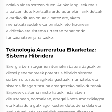
nolako aldea sortzen duen. Arloko langileek maiz
aipatzen dute kontsulta arduradunekin lankidetzak
ekarriko dituen onurak, batez ere, akats
mehatxatzaudek ekonomikoki etorkizunean
ekiditeko eta sistema urteetan zehar ondo
funtzionatzen jarraitzeko.
Teknologia Aurreratua Elkarketaz:
Sistema Hibridera
Energia berriztagarrien iturriekin batera dagozkion
diesel generadoreek potentzia hibrido sistema
sortzen dituzte, eragiketa gastuak murrizteko eta
sistema fidagarritasuna areagotzeko balio dutenak.
Enpresek sistema misto hauek instalatzen
dituztenean, normalean, erregai kontsumo txikiagoa
eta kutsadura gutxiago ikusten dute, dena dela eta
etekadurak edo etenaldiak gertatzen direnean