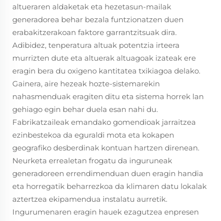
altueraren aldaketak eta hezetasun-mailak
generadorea behar bezala funtzionatzen duen
erabakitzerakoan faktore garrantzitsuak dira.
Adibidez, tenperatura altuak potentzia irteera
murrizten dute eta altuerak altuagoak izateak ere
eragin bera du oxigeno kantitatea txikiagoa delako.
Gainera, aire hezeak hozte-sistemarekin
nahasmenduak eragiten ditu eta sistema horrek lan
gehiago egin behar duela esan nahi du.
Fabrikatzaileak emandako gomendioak jarraitzea
ezinbestekoa da eguraldi mota eta kokapen
geografiko desberdinak kontuan hartzen direnean.
Neurketa errealetan frogatu da inguruneak
generadoreen errendimenduan duen eragin handia
eta horregatik beharrezkoa da klimaren datu lokalak
aztertzea ekipamendua instalatu aurretik.
Ingurumenaren eragin hauek ezagutzea enpresen