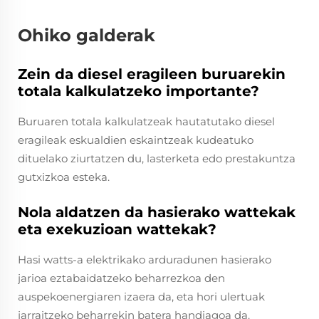
Ohiko galderak
Zein da diesel eragileen buruarekin
totala kalkulatzeko importante?
Buruaren totala kalkulatzeak hautatutako diesel
eragileak eskualdien eskaintzeak kudeatuko
dituelako ziurtatzen du, lasterketa edo prestakuntza
gutxizkoa esteka.
Nola aldatzen da hasierako wattekak
eta exekuzioan wattekak?
Hasi watts-a elektrikako arduradunen hasierako
jarioa eztabaidatzeko beharrezkoa den
auspekoenergiaren izaera da, eta hori ulertuak
jarraitzeko beharrekin batera handiagoa da.