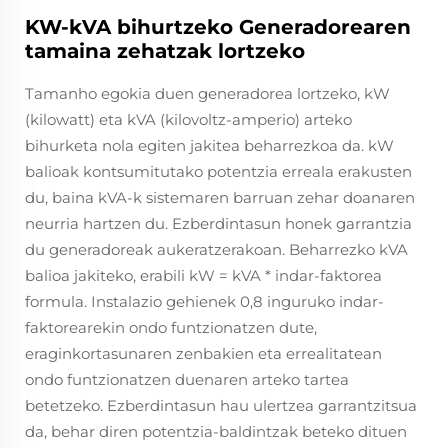
KW-kVA bihurtzeko Generadorearen
tamaina zehatzak lortzeko
Tamanho egokia duen generadorea lortzeko, kW
(kilowatt) eta kVA (kilovoltz-amperio) arteko
bihurketa nola egiten jakitea beharrezkoa da. kW
balioak kontsumitutako potentzia erreala erakusten
du, baina kVA-k sistemaren barruan zehar doanaren
neurria hartzen du. Ezberdintasun honek garrantzia
du generadoreak aukeratzerakoan. Beharrezko kVA
balioa jakiteko, erabili kW = kVA * indar-faktorea
formula. Instalazio gehienek 0,8 inguruko indar-
faktorearekin ondo funtzionatzen dute,
eraginkortasunaren zenbakien eta errealitatean
ondo funtzionatzen duenaren arteko tartea
betetzeko. Ezberdintasun hau ulertzea garrantzitsua
da, behar diren potentzia-baldintzak beteko dituen