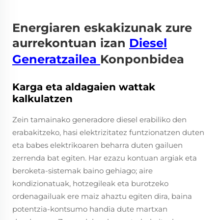
Energiaren eskakizunak zure
aurrekontuan izan
Diesel
Generatzailea
Konponbidea
Karga eta aldagaien wattak
kalkulatzen
Zein tamainako generadore diesel erabiliko den
erabakitzeko, hasi elektrizitatez funtzionatzen duten
eta babes elektrikoaren beharra duten gailuen
zerrenda bat egiten. Har ezazu kontuan argiak eta
beroketa-sistemak baino gehiago; aire
kondizionatuak, hotzegileak eta burotzeko
ordenagailuak ere maiz ahaztu egiten dira, baina
potentzia-kontsumo handia dute martxan