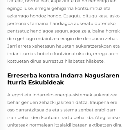
izateak, normalean, kapazitate baino beherago lan
egingo luke, erregai gehigarria kontsumituz eta
azkarrago hondoz hondo. Ezagutu ditugu kasu asko
pertsonak tamaina handiagoa aukeratu duteneko,
pentsatuz handiagoa seguruagoa zela, baina horrek
diru gehiago ordaintzea eragin die denboran zehar.
Jarri arreta xehetasun hauetan aukeratzerakoan eta
indar-iturriak hobeto funtzionatuko du, erregaiaren
kostuetan dirua aurreztuz hilabetez hilabete.
Erreserba kontra Indarra Nagusiaren
Iturria Eskubideak
Ategori eta indarreko energia-sistemak aukeratzea
behar genuen zehazki jakitean datza. Iraupena ere
oso garrantzitsua da eta sistema zenbat erabilgarri
izan behar den kontuan hartu behar da. Ategilerako
unitateak normalean itzalaldi batean aktibatzen dira,