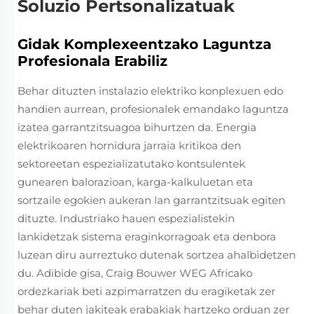
Soluzio Pertsonalizatuak
Gidak Komplexeentzako Laguntza
Profesionala Erabiliz
Behar dituzten instalazio elektriko konplexuen edo
handien aurrean, profesionalek emandako laguntza
izatea garrantzitsuagoa bihurtzen da. Energia
elektrikoaren hornidura jarraia kritikoa den
sektoreetan espezializatutako kontsulentek
gunearen balorazioan, karga-kalkuluetan eta
sortzaile egokien aukeran lan garrantzitsuak egiten
dituzte. Industriako hauen espezialistekin
lankidetzak sistema eraginkorragoak eta denbora
luzean diru aurreztuko dutenak sortzea ahalbidetzen
du. Adibide gisa, Craig Bouwer WEG Africako
ordezkariak beti azpimarratzen du eragiketak zer
behar duten jakiteak erabakiak hartzeko orduan zer