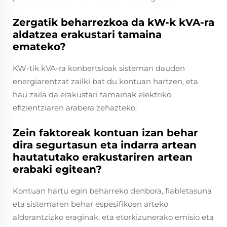
Zergatik beharrezkoa da kW-k kVA-ra
aldatzea erakustari tamaina
emateko?
KW-tik kVA-ra konbertsioak sisteman dauden
energiarentzat zailki bat du kontuan hartzen, eta
hau zaila da erakustari tamainak elektriko
efizientziaren arabera zehazteko.
Zein faktoreak kontuan izan behar
dira segurtasun eta indarra artean
hautatutako erakustariren artean
erabaki egitean?
Kontuan hartu egin beharreko denbora, fiabletasuna
eta sistemaren behar espesifikoen arteko
alderantzizko eraginak, eta etorkizunerako emisio eta