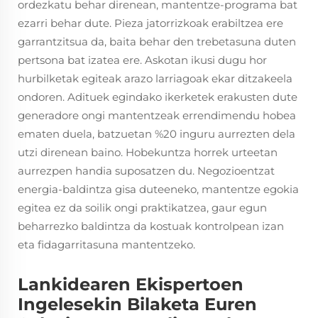
ordezkatu behar direnean, mantentze-programa bat
ezarri behar dute. Pieza jatorrizkoak erabiltzea ere
garrantzitsua da, baita behar den trebetasuna duten
pertsona bat izatea ere. Askotan ikusi dugu hor
hurbilketak egiteak arazo larriagoak ekar ditzakeela
ondoren. Adituek egindako ikerketek erakusten dute
generadore ongi mantentzeak errendimendu hobea
ematen duela, batzuetan %20 inguru aurrezten dela
utzi direnean baino. Hobekuntza horrek urteetan
aurrezpen handia suposatzen du. Negozioentzat
energia-baldintza gisa duteeneko, mantentze egokia
egitea ez da soilik ongi praktikatzea, gaur egun
beharrezko baldintza da kostuak kontrolpean izan
eta fidagarritasuna mantentzeko.
Lankidearen Ekispertoen
Ingelesekin Bilaketa Euren