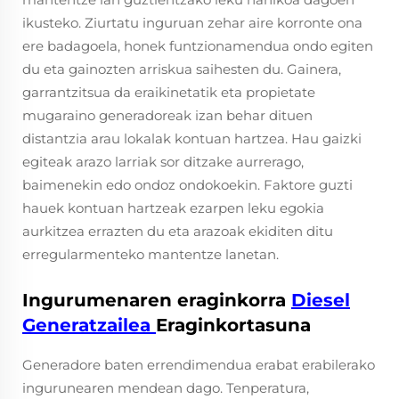
ikusteko. Ziurtatu inguruan zehar aire korronte ona
ere badagoela, honek funtzionamendua ondo egiten
du eta gainozten arriskua saihesten du. Gainera,
garrantzitsua da eraikinetatik eta propietate
mugaraino generadoreak izan behar dituen
distantzia arau lokalak kontuan hartzea. Hau gaizki
egiteak arazo larriak sor ditzake aurrerago,
baimenekin edo ondoz ondokoekin. Faktore guzti
hauek kontuan hartzeak ezarpen leku egokia
aurkitzea errazten du eta arazoak ekiditen ditu
erregularmenteko mantentze lanetan.
Ingurumenaren eraginkorra
Diesel
Generatzailea
Eraginkortasuna
Generadore baten errendimendua erabat erabilerako
ingurunearen mendean dago. Tenperatura,