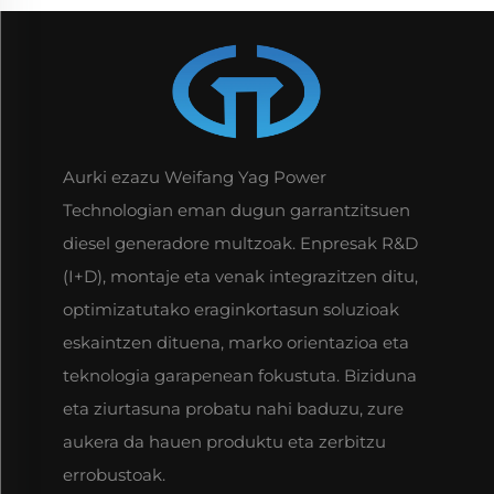
Aurki ezazu Weifang Yag Power
Technologian eman dugun garrantzitsuen
diesel generadore multzoak. Enpresak R&D
(I+D), montaje eta venak integrazitzen ditu,
optimizatutako eraginkortasun soluzioak
eskaintzen dituena, marko orientazioa eta
teknologia garapenean fokustuta. Biziduna
eta ziurtasuna probatu nahi baduzu, zure
aukera da hauen produktu eta zerbitzu
errobustoak.