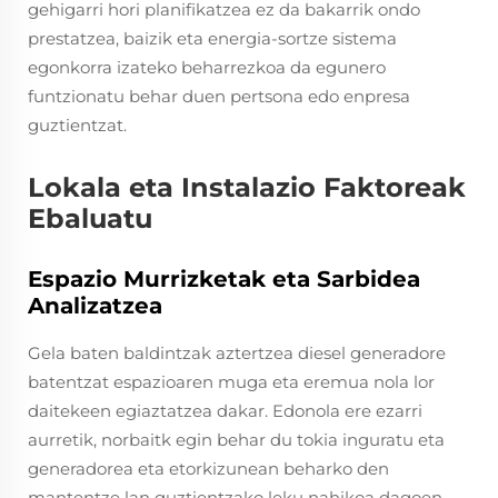
gehigarri hori planifikatzea ez da bakarrik ondo
prestatzea, baizik eta energia-sortze sistema
egonkorra izateko beharrezkoa da egunero
funtzionatu behar duen pertsona edo enpresa
guztientzat.
Lokala eta Instalazio Faktoreak
Ebaluatu
Espazio Murrizketak eta Sarbidea
Analizatzea
Gela baten baldintzak aztertzea diesel generadore
batentzat espazioaren muga eta eremua nola lor
daitekeen egiaztatzea dakar. Edonola ere ezarri
aurretik, norbaitk egin behar du tokia inguratu eta
generadorea eta etorkizunean beharko den
mantentze lan guztientzako leku nahikoa dagoen