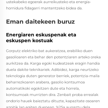
ustekabeko egoerak aurreikusteko eta energia-
hornidura fidagarri mantentzeko bidea da.
Eman daitekeen buruz
Energiaren eskuspenak eta
eskuspen kostuak
Gorputz elektriko bat aukeratzea, erabiliko duen
gasolioaren eta behar den potentziaren arteko oreka
aurkitzea da. Karga egoki kudeatzeak eragin handia
duela dakite teknikariek. Adibidez, karga neurtzeko
teknologia duten generator berriek, potentzia-maila
beharrezkoaren arabera, gasolio kontsumoa
automatikoki egokitzen dute eta horrela,
kontsumoak murrizten dira. Zenbait proba errealak
ondorio hauek baieztatu dituzte, kapazitate osoaren
azpitik lan egiten duenean, %25a aurreztu dela