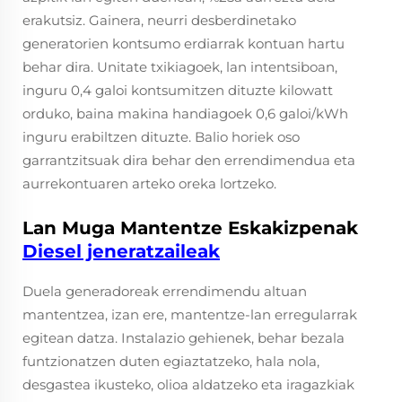
erakutsiz. Gainera, neurri desberdinetako
generatorien kontsumo erdiarrak kontuan hartu
behar dira. Unitate txikiagoek, lan intentsiboan,
inguru 0,4 galoi kontsumitzen dituzte kilowatt
orduko, baina makina handiagoek 0,6 galoi/kWh
inguru erabiltzen dituzte. Balio horiek oso
garrantzitsuak dira behar den errendimendua eta
aurrekontuaren arteko oreka lortzeko.
Lan Muga Mantentze Eskakizpenak
Diesel jeneratzaileak
Duela generadoreak errendimendu altuan
mantentzea, izan ere, mantentze-lan erregularrak
egitean datza. Instalazio gehienek, behar bezala
funtzionatzen duten egiaztatzeko, hala nola,
desgastea ikusteko, olioa aldatzeko eta iragazkiak