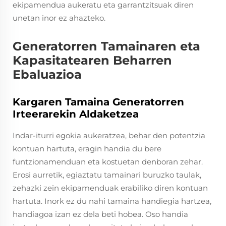
ekipamendua aukeratu eta garrantzitsuak diren
unetan inor ez ahazteko.
Generatorren Tamainaren eta
Kapasitatearen Beharren
Ebaluazioa
Kargaren Tamaina Generatorren
Irteerarekin Aldaketzea
Indar-iturri egokia aukeratzea, behar den potentzia
kontuan hartuta, eragin handia du bere
funtzionamenduan eta kostuetan denboran zehar.
Erosi aurretik, egiaztatu tamainari buruzko taulak,
zehazki zein ekipamenduak erabiliko diren kontuan
hartuta. Inork ez du nahi tamaina handiegia hartzea,
handiagoa izan ez dela beti hobea. Oso handia