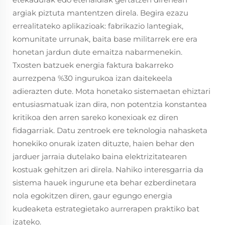
argiak piztuta mantentzen direla. Begira ezazu
errealitateko aplikazioak: fabrikazio lantegiak,
komunitate urrunak, baita base militarrek ere era
honetan jardun dute emaitza nabarmenekin.
Txosten batzuek energia faktura bakarreko
aurrezpena %30 ingurukoa izan daitekeela
adierazten dute. Mota honetako sistemaetan ehiztari
entusiasmatuak izan dira, non potentzia konstantea
kritikoa den arren sareko konexioak ez diren
fidagarriak. Datu zentroek ere teknologia nahasketa
honekiko onurak izaten dituzte, haien behar den
jarduer jarraia dutelako baina elektrizitatearen
kostuak gehitzen ari direla. Nahiko interesgarria da
sistema hauek ingurune eta behar ezberdinetara
nola egokitzen diren, gaur egungo energia
kudeaketa estrategietako aurrerapen praktiko bat
izateko.