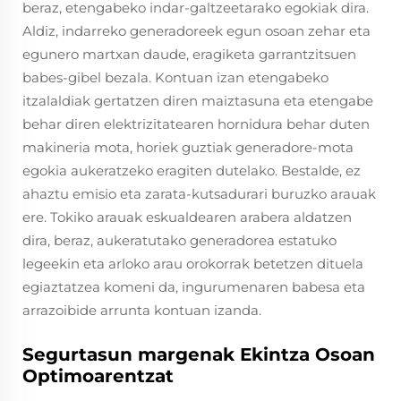
beraz, etengabeko indar-galtzeetarako egokiak dira.
Aldiz, indarreko generadoreek egun osoan zehar eta
egunero martxan daude, eragiketa garrantzitsuen
babes-gibel bezala. Kontuan izan etengabeko
itzalaldiak gertatzen diren maiztasuna eta etengabe
behar diren elektrizitatearen hornidura behar duten
makineria mota, horiek guztiak generadore-mota
egokia aukeratzeko eragiten dutelako. Bestalde, ez
ahaztu emisio eta zarata-kutsadurari buruzko arauak
ere. Tokiko arauak eskualdearen arabera aldatzen
dira, beraz, aukeratutako generadorea estatuko
legeekin eta arloko arau orokorrak betetzen dituela
egiaztatzea komeni da, ingurumenaren babesa eta
arrazoibide arrunta kontuan izanda.
Segurtasun margenak Ekintza Osoan
Optimoarentzat