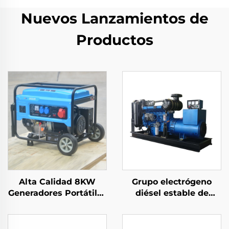
Nuevos Lanzamientos de
Productos
Alta Calidad 8KW
Grupo electrógeno
Generadores Portátiles
diésel estable de
Chinos 6500 Potencia
100KW específico para
Nominal con Salida de
exportación para
CA Monofásica Motor
generación de energía