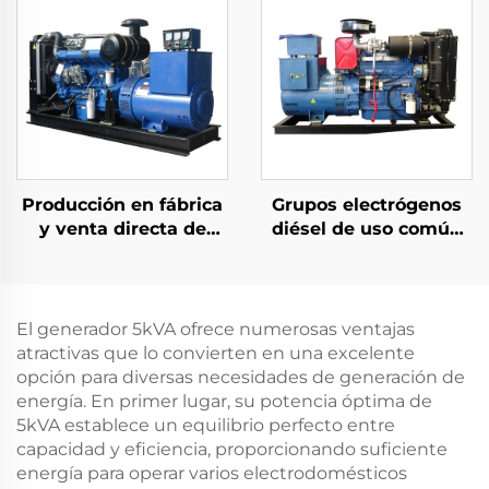
de Estructura Interna
en Venta
Producción en fábrica
Grupos electrógenos
y venta directa de
diésel de uso común
grupos electrógenos
de la serie de
diésel Ricardo de alto
inyección directa
rendimiento
refrigerada por agua
El generador 5kVA ofrece numerosas ventajas
atractivas que lo convierten en una excelente
opción para diversas necesidades de generación de
energía. En primer lugar, su potencia óptima de
5kVA establece un equilibrio perfecto entre
capacidad y eficiencia, proporcionando suficiente
energía para operar varios electrodomésticos