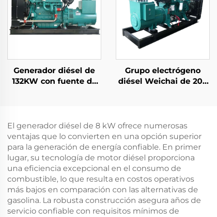
Generador diésel de
Grupo electrógeno
132KW con fuente de
diésel Weichai de 200
alimentación de
KW, de bajo consumo
respaldo y ahorro de
de combustible y
energía de alta
bajas emisiones, fiable
eficiencia de Weichai
El generador diésel de 8 kW ofrece numerosas
ventajas que lo convierten en una opción superior
para la generación de energía confiable. En primer
lugar, su tecnología de motor diésel proporciona
una eficiencia excepcional en el consumo de
combustible, lo que resulta en costos operativos
más bajos en comparación con las alternativas de
gasolina. La robusta construcción asegura años de
servicio confiable con requisitos mínimos de