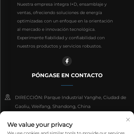
Nuestra empresa integra I+D, ensamblaje y
ventas, ofreciendo soluciones de energía
optimizadas con un enfoque en la orientación
al mercado e innovación tecnológica.
Experimente fiabilidad y confiabilidad con
nuestros productos y servicios robustos.
PÓNGASE EN CONTACTO
DIRECCIÓN: Parque Industrial Yanghe, Ciudad de
Gaoliu, Weifang, Shandong, China
8615006666497
We value your privacy
[email protected]
We use cookies and similar tools to provide our services.