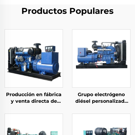
Productos Populares
Producción en fábrica
Grupo electrógeno
y venta directa de
diésel personalizado
grupos electrógenos
de bajo consumo de
diésel Ricardo de alto
combustible y
rendimiento
potencia estable de
155 KW