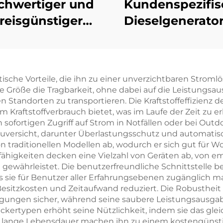
chwertiger und
Kundenspezifis
reisgünstiger
Dieselgenerator
00KW Ricardo
155 kW stabil
ieselgenerator
Leistung un
geringem
tische Vorteile, die ihn zu einer unverzichtbaren Strom
Kraftstoffverbr
te Größe die Tragbarkeit, ohne dabei auf die Leistungsa
 Standorten zu transportieren. Die Kraftstoffeffizienz d
m Kraftstoffverbrauch bietet, was im Laufe der Zeit zu 
n sofortigen Zugriff auf Strom in Notfällen oder bei Outd
Zuversicht, darunter Überlastungsschutz und automati
 von traditionellen Modellen ab, wodurch er sich gut f
sfähigkeiten decken eine Vielzahl von Geräten ab, von e
währleistet. Die benutzerfreundliche Schnittstelle bese
sie für Benutzer aller Erfahrungsebenen zugänglich m
itzkosten und Zeitaufwand reduziert. Die Robustheit de
ngungen sicher, während seine saubere Leistungsausgab
ckertypen erhöht seine Nützlichkeit, indem sie das gle
nd lange Lebensdauer machen ihn zu einem kostengünsti