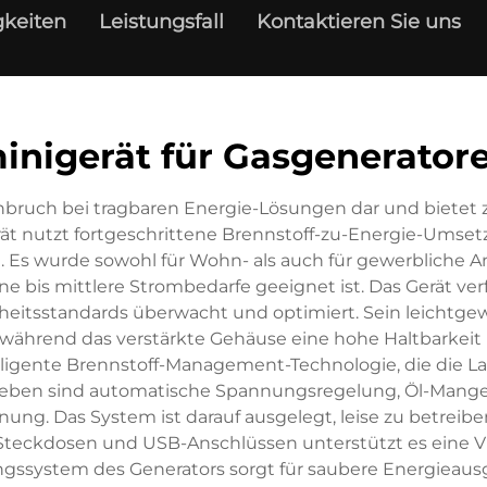
keiten
Leistungsfall
Kontaktieren Sie uns
inigerät für Gasgenerator
chbruch bei tragbaren Energie-Lösungen dar und bietet
ät nutzt fortgeschrittene Brennstoff-zu-Energie-Umset
n. Es wurde sowohl für Wohn- als auch für gewerbliche 
e bis mittlere Strombedarfe geeignet ist. Das Gerät verf
heitsstandards überwacht und optimiert. Sein leichtg
, während das verstärkte Gehäuse eine hohe Haltbarke
ntelligente Brennstoff-Management-Technologie, die die 
heben sind automatische Spannungsregelung, Öl-Mangel-
ung. Das System ist darauf ausgelegt, leise zu betreibe
Steckdosen und USB-Anschlüssen unterstützt es eine V
ngssystem des Generators sorgt für saubere Energieaus