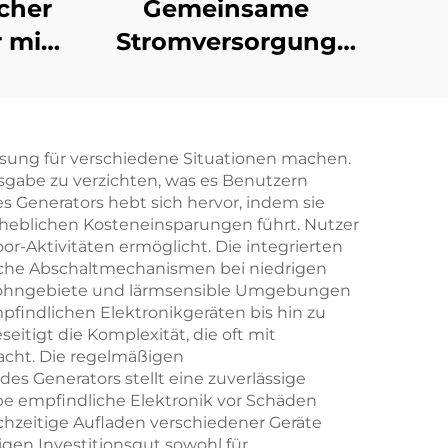
cher
Gemeinsame
 mit
Stromversorgung
er
321KW Cummins
d
hocheffizienter
Stromerzeugungs-
lösung für verschiedene Situationen machen.
auch
Industrie-
usgabe zu verzichten, was es Benutzern
Dieselgenerator
es Generators hebt sich hervor, indem sie
erheblichen Kosteneinsparungen führt. Nutzer
oor-Aktivitäten ermöglicht. Die integrierten
sche Abschaltmechanismen bei niedrigen
ür Wohngebiete und lärmsensible Umgebungen
mpfindlichen Elektronikgeräten bis hin zu
itigt die Komplexität, die oft mit
acht. Die regelmäßigen
s Generators stellt eine zuverlässige
e empfindliche Elektronik vor Schäden
ichzeitige Aufladen verschiedener Geräte
gen Investitionsgut sowohl für