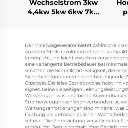
Wechselstrom 3kw
Ho
4,4kw 5kw 6kw 7kw
p
8kw 9kw 10kw 12kw
2
Luftkühlter
D
Benzinmotor
Der Mini-Gasgenerator bietet zahlreiche prak
An erster Stelle revolutioniert seine kompak
ermöglicht, ihn leicht zwischen verschiedenen
eine verlängerte Betriebsdauer bei minimale
schätzen die Schnellstart-Fähigkeit, die eine
Sicherheitsfunktionen bieten beruhigende 
Ölpegeln. Die leise Betriebsweise hebt ihn
eignet. Seine vielseitigen Leistungsleistung
Werkzeugen, was eine breite Anwendbarkeit ge
Stromerzeugungsanlagen verbunden ist, was 
Wartungsanforderungen sind minimal, was Bes
Leistung bei unterschiedlichen Wetterbedi
schützt. Die Einbeziehung verschiedener Ste
ermöglicht. Sein wirtschaftlicher Betrieb u