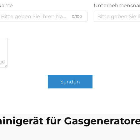
Name
Unternehmensn
0/100
000
Senden
inigerät für Gasgenerator