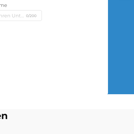
ame
0/200
en