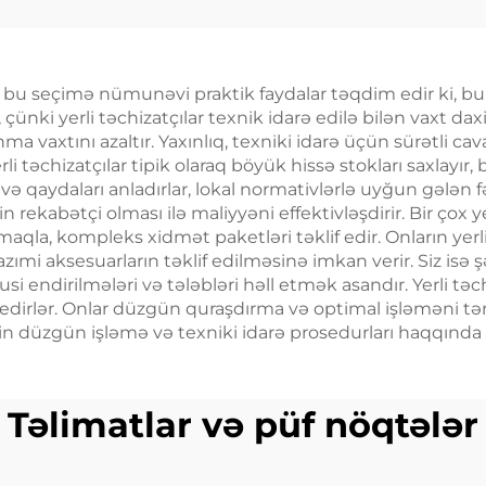
Petrolu Qaz Re
nerators 6500
Elektrik Ulduzu
inal Güc ilə Bir
Generator Se
ı AC Çıktı içində
bu seçimə nümunəvi praktik faydalar təqdim edir ki, bu da i
truktur Motoru
 çünki yerli təchizatçılar texnik idarə edilə bilən vaxt da
Satılıq
a vaxtını azaltır. Yaxınlıq, texniki idarə üçün sürətli ca
li təchizatçılar tipik olaraq böyük hissə stokları saxlayı
i və qaydaları anladırlar, lokal normativlərlə uyğun gələn fə
 rekabətçi olması ilə maliyyəni effektivləşdirir. Bir çox yer
maqla, kompleks xidmət paketləri təklif edir. Onların yerl
lazımi aksesuarların təklif edilməsinə imkan verir. Siz isə
 endirilmələri və tələbləri həll etmək asandır. Yerli təch
əklif edirlər. Onlar düzgün quraşdırma və optimal işləmən
zin düzgün işləmə və texniki idarə prosedurları haqqında 
Təlimatlar və püf nöqtələr