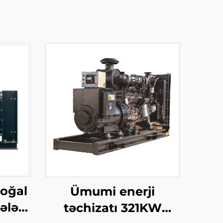
Doğal
Ümumi enerji
ləli
təchizatı 321KW