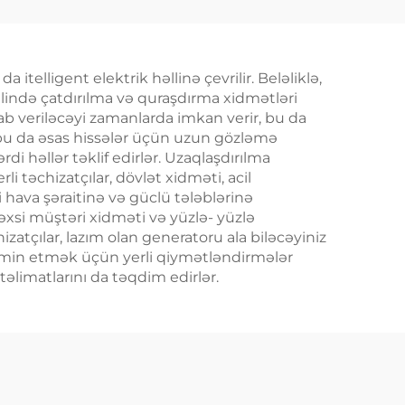
zerv
Cummins yüksək
 Qaz
səmərəli enerji
ti
istehsal edən sənaye
telligent elektrik həllinə çevrilir. Beləliklə,
dizel generator dəsti
xilində çatdırılma və quraşdırma xidmətləri
vab veriləcəyi zamanlarda imkan verir, bu da
r, bu da əsas hissələr üçün uzun gözləmə
rdi həllər təklif edirlər. Uzaqlaşdırılma
li təchizatçılar, dövlət xidməti, acil
i hava şəraitinə və güclü tələblərinə
 şəxsi müştəri xidməti və yüzlə- yüzlə
izatçılar, lazım olan generatoru ala biləcəyiniz
i təmin etmək üçün yerli qiymətləndirmələr
təlimatlarını da təqdim edirlər.