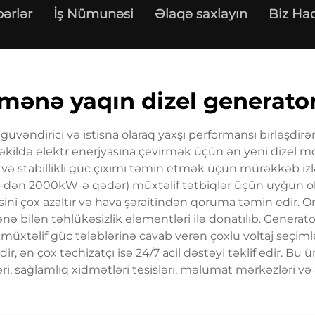
ərlər
İş Nümunəsi
Əlaqə saxlayın
Biz Ha
mənə yaqın dizel generato
güvəndirici və istisna olaraq yaxşı performansı birləşdirən
əkildə elektr enerjyasına çevirmək üçün ən yeni dizel mot
ini və stabillikli güc çıxımı təmin etmək üçün mürəkkəb i
W-dən 2000kW-ə qədər) müxtəlif tətbiqlər üçün uyğun olaraq
yəsini çox azaltır və hava şəraitindən qoruma təmin edir
ə bilən təhlükəsizlik elementləri ilə donatılıb. Generat
 və müxtəlif güc tələblərinə cavab verən çoxlu voltaj seçim
dir, ən çox təchizatçı isə 24/7 acil dəstəyi təklif edir. 
əri, sağlamlıq xidmətləri tesisləri, məlumat mərkəzləri və