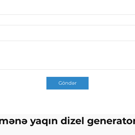
Göndər
mənə yaqın dizel generato