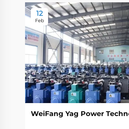
12
Feb
WeiFang Yag Power Techno