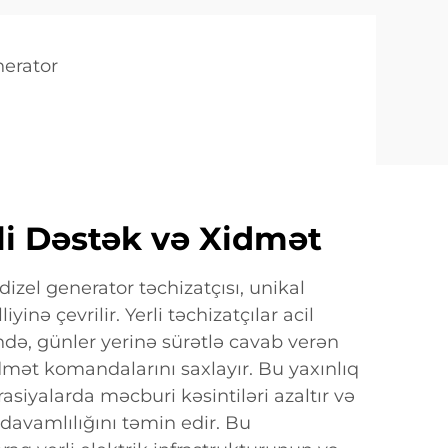
nerator
rli Dəstək və Xidmət
dizel generator təchizatçısı, unikal
iyinə çevrilir. Yerli təchizatçılar acil
ində, günler yerinə sürətlə cavab verən
dmət komandalarını saxlayır. Bu yaxınlıq
asiyalarda məcburi kəsintiləri azaltır və
 davamlılığını təmin edir. Bu