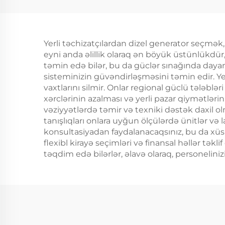
Başlama 4-Dövri
Ge
Hava Soğutmalı
Nom
Mühərrik 650W Nisbi
Fazl
Yerli təchizatçılardan dizel generator seçmək, 
Ev və Şəhərdışı
S
eyni anda əlillik olaraq ən böyük üstünlükdür,
İstifadəsi Üçün
təmin edə bilər, bu da güclər sınağında dayanm
sisteminizin güvəndirləşməsini təmin edir. Yer
Avtomatik
vaxtlarını silmir. Onlar regional güclü tələblər
Təkrorlanan Tezlik
xərclərinin azalması və yerli pazar qiymətlərinin
vəziyyətlərdə təmir və texniki dəstək daxil ol
50HZ/60HZ
tanışlıqları onlara uyğun ölçülərdə ünitlər və 
konsultasiyadan faydalanacaqsınız, bu da xüsusi
flexibl kirayə seçimləri və finansal həllər t
təqdim edə bilərlər, əlavə olaraq, personelini