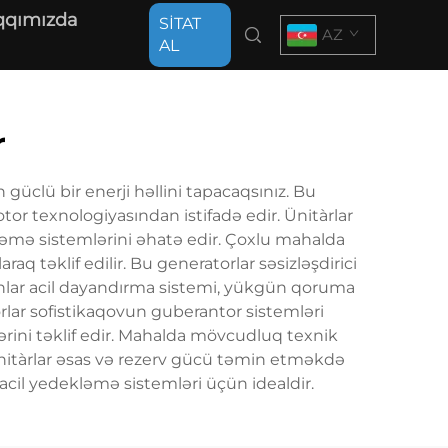
qqımızda
SİTAT
AZ
AL
r
 güclü bir enerji həllini tapacaqsınız. Bu
or texnologiyasından istifadə edir. Ünitàrlar
zləmə sistemlərini əhatə edir. Çoxlu mahalda
 təklif edilir. Bu generatorlar səsizləşdirici
. Onlar acil dayandırma sistemi, yükgün qoruma
orlar sofistikaqovun guberantor sistemləri
lərini təklif edir. Mahalda mövcudluq texnik
Bu ünitàrlar əsas və rezerv gücü təmin etməkdə
 acil yedekləmə sistemləri üçün idealdir.