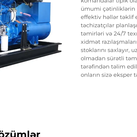
komandalar tipik ola
ümumi çətinliklərin i
effektiv həllər təklif
təchizatçılar planlaş
təmirləri və 24/7 te
xidmət razılaşmaları 
stoklarını saxlayır,
olmadan sürətli təmi
tərəfindən təlim edil
onların sizə eksper 
Çözümlər