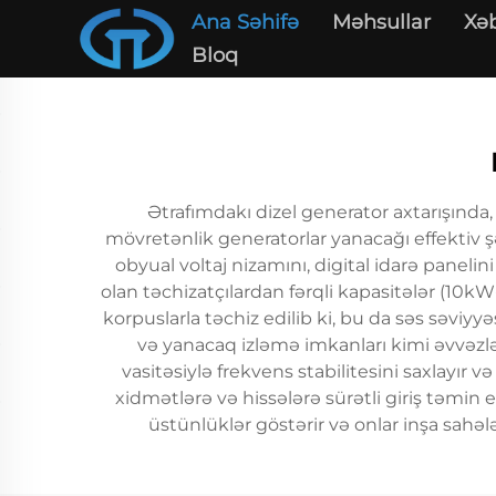
Ana Səhifə
Məhsullar
Xəb
Bloq
Ətrafımdakı dizel generator axtarışında, 
mövretənlik generatorlar yanacağı effektiv ş
obyual voltaj nizamını, digital idarə panel
olan təchizatçılardan fərqli kapasitələr (10k
korpuslarla təchiz edilib ki, bu da səs səviy
və yanacaq izləmə imkanları kimi əvvəzlən
vasitəsiylə frekvens stabilitesini saxlayır
xidmətlərə və hissələrə sürətli giriş təmin e
üstünlüklər göstərir və onlar inşa sahəl