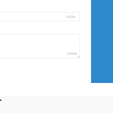
0/200
0/1000
r