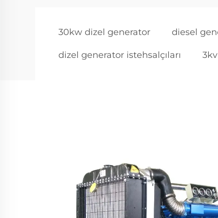
30kw dizel generator
diesel gen
dizel generator istehsalçıları
3kv