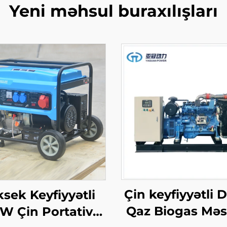
Yeni məhsul buraxılışları
Çin keyfiyyətli 
sek Keyfiyyətli
Qaz Biogas Məsə
W Çin Portativ