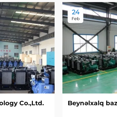
24
Feb
logy Co.,Ltd.
Beynəlxalq baz