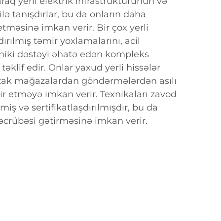
raq yerli elektrik infrastrukturunun və
lə tanışdırlar, bu da onların daha
 etməsinə imkan verir. Bir çox yerli
dırılmış təmir yoxlamalarını, acil
xniki dəstəyi əhatə edən kompleks
təklif edir. Onlar yaxud yerli hissələr
 uzak mağazalardan göndərmələrdən asılı
r etməyə imkan verir. Texnikaları zavod
miş və sertifikatlaşdırılmışdır, bu da
təcrübəsi gətirməsinə imkan verir.