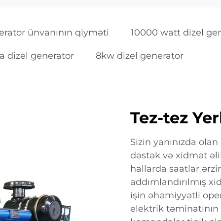
erator ünvanının qiyməti
10000 watt dizel ge
a dizel generator
8kw dizel generator
Tez-tez Ye
Sizin yanınızda olan 
dəstək və xidmət əlill
hallarda saatlar ərz
addımlandırılmış xi
işin əhəmiyyətli oper
elektrik təminatının