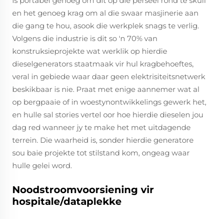
is portabel genoeg om dit op die perseel rond te skuif
en het genoeg krag om al die swaar masjinerie aan
die gang te hou, asook die werkplek snags te verlig.
Volgens die industrie is dit so 'n 70% van
konstruksieprojekte wat werklik op hierdie
dieselgenerators staatmaak vir hul kragbehoeftes,
veral in gebiede waar daar geen elektrisiteitsnetwerk
beskikbaar is nie. Praat met enige aannemer wat al
op bergpaaie of in woestynontwikkelings gewerk het,
en hulle sal stories vertel oor hoe hierdie dieselen jou
dag red wanneer jy te make het met uitdagende
terrein. Die waarheid is, sonder hierdie generatore
sou baie projekte tot stilstand kom, ongeag waar
hulle gelei word.
Noodstroomvoorsiening vir
hospitale/dataplekke