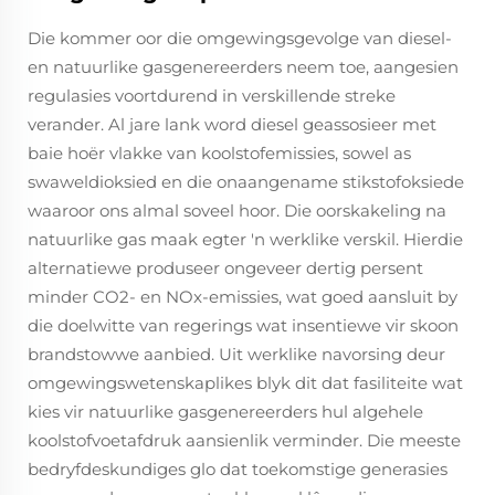
Die kommer oor die omgewingsgevolge van diesel-
en natuurlike gasgenereerders neem toe, aangesien
regulasies voortdurend in verskillende streke
verander. Al jare lank word diesel geassosieer met
baie hoër vlakke van koolstofemissies, sowel as
swaweldioksied en die onaangename stikstofoksiede
waaroor ons almal soveel hoor. Die oorskakeling na
natuurlike gas maak egter 'n werklike verskil. Hierdie
alternatiewe produseer ongeveer dertig persent
minder CO2- en NOx-emissies, wat goed aansluit by
die doelwitte van regerings wat insentiewe vir skoon
brandstowwe aanbied. Uit werklike navorsing deur
omgewingswetenskaplikes blyk dit dat fasiliteite wat
kies vir natuurlike gasgenereerders hul algehele
koolstofvoetafdruk aansienlik verminder. Die meeste
bedryfdeskundiges glo dat toekomstige generasies