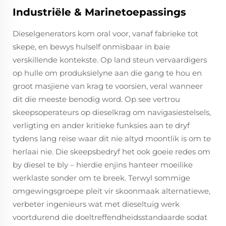
Industriële & Marinetoepassings
Dieselgenerators kom oral voor, vanaf fabrieke tot
skepe, en bewys hulself onmisbaar in baie
verskillende kontekste. Op land steun vervaardigers
op hulle om produksielyne aan die gang te hou en
groot masjiene van krag te voorsien, veral wanneer
dit die meeste benodig word. Op see vertrou
skeepsoperateurs op dieselkrag om navigasiestelsels,
verligting en ander kritieke funksies aan te dryf
tydens lang reise waar dit nie altyd moontlik is om te
herlaai nie. Die skeepsbedryf het ook goeie redes om
by diesel te bly – hierdie enjins hanteer moeilike
werklaste sonder om te breek. Terwyl sommige
omgewingsgroepe pleit vir skoonmaak alternatiewe,
verbeter ingenieurs wat met dieseltuig werk
voortdurend die doeltreffendheidsstandaarde sodat