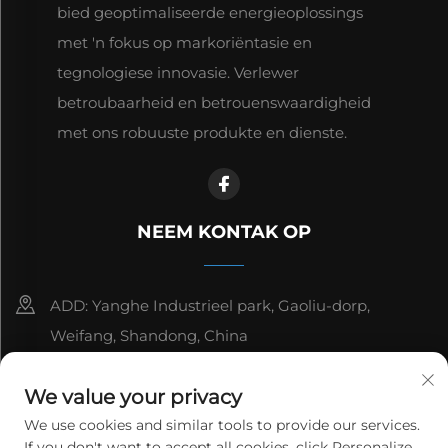
bied geoptimaliseerde energieoplossings
met 'n fokus op markoriëntasie en
tegnologiese innovasie. Verlewer
betroubaarheid en betrouenswaardigheid
met ons robuuste produkte en dienste.
NEEM KONTAK OP
ADD: Yanghe Industrieel park, Gaoliu-dorp,
Weifang, Shandong, China
8615006666497
We value your privacy
[email protected]
We use cookies and similar tools to provide our services.
If you don't want to accept all cookies, click Personalize