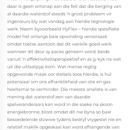
daar is geen ontsnap aan die feit dat die berging van
al daardie waterstof steeds 'n groot probleem vir
ingenieurs bly wat vandag aan hierdie tegnologie
werk. Neem byvoorbeeld HyFlex – hierdie spesifieke
model het onlangs baie opwinding veroorsaak
omdat toetse aantoon dat dit werklik goed werk
wanneer dit deur sy paces geneem word, beide
vanuit 'n effektiwiteitsperspektief en as jy kyk na wat
uit die uitlaatpyp kom. Wat mense regtig
opgewonde maak oor stelsels soos hierdie, is hul
potensiaal om ons afhanklikheid van olie en gas
heeltemal te verminder. Die meeste analiste is van
mening dat waterstof een van daardie
spelveranderaars kan word in die soeke na skoon
energiebronne, bloot omdat dit nie byna so baie
besoedelende stowwe tydens bedryf vrygestel nie en
relatief maklik opgeskaal kan word afhangende van