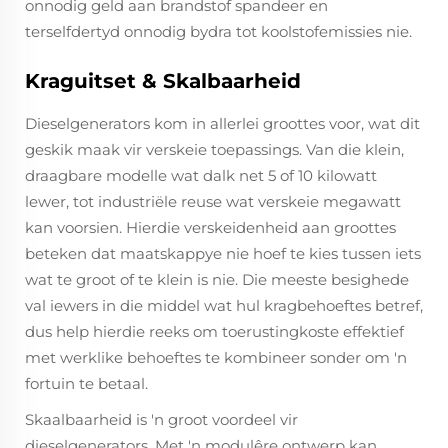
onnodig geld aan brandstof spandeer en
terselfdertyd onnodig bydra tot koolstofemissies nie.
Kraguitset & Skalbaarheid
Dieselgenerators kom in allerlei groottes voor, wat dit
geskik maak vir verskeie toepassings. Van die klein,
draagbare modelle wat dalk net 5 of 10 kilowatt
lewer, tot industriële reuse wat verskeie megawatt
kan voorsien. Hierdie verskeidenheid aan groottes
beteken dat maatskappye nie hoef te kies tussen iets
wat te groot of te klein is nie. Die meeste besighede
val iewers in die middel wat hul kragbehoeftes betref,
dus help hierdie reeks om toerustingkoste effektief
met werklike behoeftes te kombineer sonder om 'n
fortuin te betaal.
Skaalbaarheid is 'n groot voordeel vir
dieselgenerators. Met 'n modulêre ontwerp kan