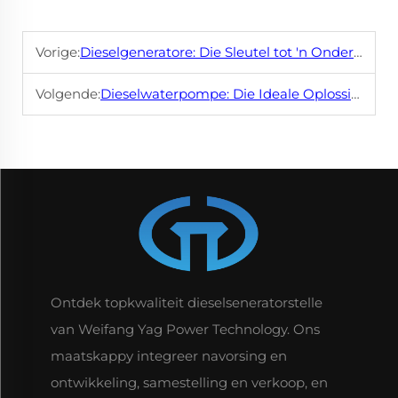
Vorige:
Dieselgeneratore: Die Sleutel tot 'n Onderbroke Stroomvoorsiening
Volgende:
Dieselwaterpompe: Die Ideale Oplossing vir Tiesige Bewatering
Ontdek topkwaliteit dieselseneratorstelle
van Weifang Yag Power Technology. Ons
maatskappy integreer navorsing en
ontwikkeling, samestelling en verkoop, en