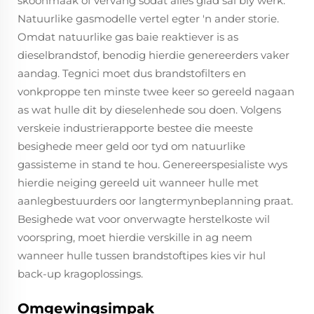
skoonmaak of vervang sodat alles glad sal bly werk.
Natuurlike gasmodelle vertel egter 'n ander storie.
Omdat natuurlike gas baie reaktiever is as
dieselbrandstof, benodig hierdie genereerders vaker
aandag. Tegnici moet dus brandstofilters en
vonkproppe ten minste twee keer so gereeld nagaan
as wat hulle dit by dieselenhede sou doen. Volgens
verskeie industrierapporte bestee die meeste
besighede meer geld oor tyd om natuurlike
gassisteme in stand te hou. Genereerspesialiste wys
hierdie neiging gereeld uit wanneer hulle met
aanlegbestuurders oor langtermynbeplanning praat.
Besighede wat voor onverwagte herstelkoste wil
voorspring, moet hierdie verskille in ag neem
wanneer hulle tussen brandstoftipes kies vir hul
back-up kragoplossings.
Omgewingsimpak