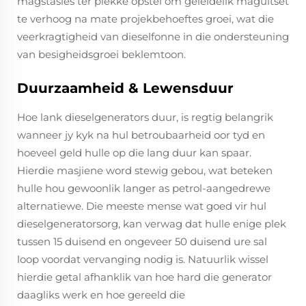
magstasies ter plekke opstel om geleidelik maguitset
te verhoog na mate projekbehoeftes groei, wat die
veerkragtigheid van dieselfonne in die ondersteuning
van besigheidsgroei beklemtoon.
Duurzaamheid & Lewensduur
Hoe lank dieselgenerators duur, is regtig belangrik
wanneer jy kyk na hul betroubaarheid oor tyd en
hoeveel geld hulle op die lang duur kan spaar.
Hierdie masjiene word stewig gebou, wat beteken
hulle hou gewoonlik langer as petrol-aangedrewe
alternatiewe. Die meeste mense wat goed vir hul
dieselgeneratorsorg, kan verwag dat hulle enige plek
tussen 15 duisend en ongeveer 50 duisend ure sal
loop voordat vervanging nodig is. Natuurlik wissel
hierdie getal afhanklik van hoe hard die generator
daagliks werk en hoe gereeld die