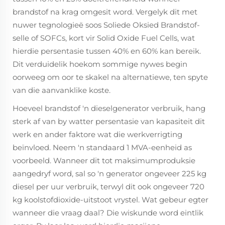
brandstof na krag omgesit word. Vergelyk dit met
nuwer tegnologieë soos Soliede Oksied Brandstof-
selle of SOFCs, kort vir Solid Oxide Fuel Cells, wat
hierdie persentasie tussen 40% en 60% kan bereik.
Dit verduidelik hoekom sommige nywes begin
oorweeg om oor te skakel na alternatiewe, ten spyte
van die aanvanklike koste.
Hoeveel brandstof 'n dieselgenerator verbruik, hang
sterk af van by watter persentasie van kapasiteit dit
werk en ander faktore wat die werkverrigting
beïnvloed. Neem 'n standaard 1 MVA-eenheid as
voorbeeld. Wanneer dit tot maksimumproduksie
aangedryf word, sal so 'n generator ongeveer 225 kg
diesel per uur verbruik, terwyl dit ook ongeveer 720
kg koolstofdioxide-uitstoot vrystel. Wat gebeur egter
wanneer die vraag daal? Die wiskunde word eintlik