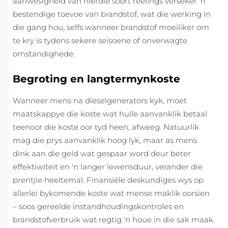
aanwesigheid van hierdie soort reëlings verseker 'n
bestendige toevoe van brandstof, wat die werking in
die gang hou, selfs wanneer brandstof moeiliker om
te kry is tydens sekere seisoene of onverwagte
omstandighede.
Begroting en langtermynkoste
Wanneer mens na dieselgenerators kyk, moet
maatskappye die koste wat hulle aanvanklik betaal
teenoor die koste oor tyd heen, afweeg. Natuurlik
mag die prys aanvanklik hoog lyk, maar as mens
dink aan die geld wat gespaar word deur beter
effektiwiteit en 'n langer lewensduur, verander die
prentjie heeltemal. Finansiële deskundiges wys op
allerlei bykomende koste wat mense maklik oorsien
– soos gereelde instandhoudingskontroles en
brandstofverbruik wat regtig 'n houe in die sak maak.