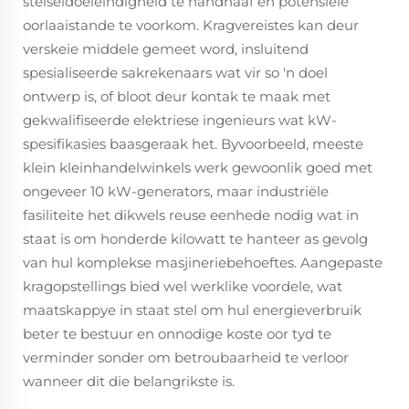
stelseldoeleindigheid te handhaaf en potensiële
oorlaaistande te voorkom. Kragvereistes kan deur
verskeie middele gemeet word, insluitend
spesialiseerde sakrekenaars wat vir so 'n doel
ontwerp is, of bloot deur kontak te maak met
gekwalifiseerde elektriese ingenieurs wat kW-
spesifikasies baasgeraak het. Byvoorbeeld, meeste
klein kleinhandelwinkels werk gewoonlik goed met
ongeveer 10 kW-generators, maar industriële
fasiliteite het dikwels reuse eenhede nodig wat in
staat is om honderde kilowatt te hanteer as gevolg
van hul komplekse masjineriebehoeftes. Aangepaste
kragopstellings bied wel werklike voordele, wat
maatskappye in staat stel om hul energieverbruik
beter te bestuur en onnodige koste oor tyd te
verminder sonder om betroubaarheid te verloor
wanneer dit die belangrikste is.