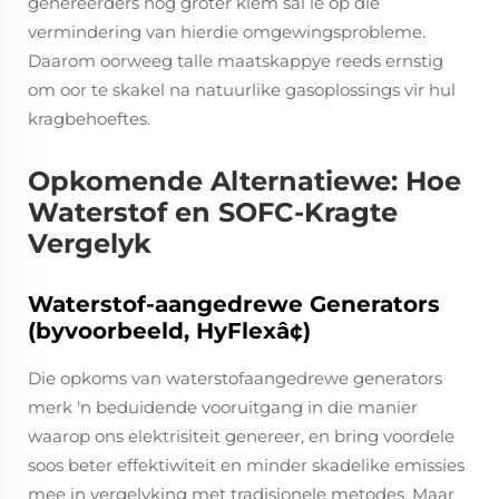
genereerders nog groter klem sal lê op die
vermindering van hierdie omgewingsprobleme.
Daarom oorweeg talle maatskappye reeds ernstig
om oor te skakel na natuurlike gasoplossings vir hul
kragbehoeftes.
Opkomende Alternatiewe: Hoe
Waterstof en SOFC-Kragte
Vergelyk
Waterstof-aangedrewe Generators
(byvoorbeeld, HyFlexâ¢)
Die opkoms van waterstofaangedrewe generators
merk 'n beduidende vooruitgang in die manier
waarop ons elektrisiteit genereer, en bring voordele
soos beter effektiwiteit en minder skadelike emissies
mee in vergelyking met tradisionele metodes. Maar