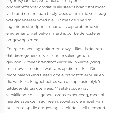
erger. By laer las, word hierdie masjiene
ondoeltreffender omdat hulle steeds brandstof moet
verbrand om net aan te bly wees daar is nie veel krag
wat gegenereer word nie. Dit maak sin van 'n
ingenieursstandpunt, maar dit skep probleme vir
enigiemand wat bekommerd is oor beide koste en
omgewingsimpak.
Energie navorsingsdokumente wys dikwels daarop
dat dieselgenerators, al is hulle solied gebou,
gewoonlik meer brandstof verbruik in vergelyking
met nuwer modelle wat tans op die mark is. Die
regte balans vind tussen goeie brandstofverbruik en
die werklike kragbehoeftes van die operasie blyk 'n
uitdagende taak te wees. Maatskappye wat
verskillende dieselgeneratoropsies oorweeg, moet al
hierdie aspekte in ag neem, sowel as die impak van
hul keuse op die omgewing. Uiteindelik wil niemand