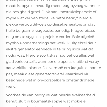
maatskappye eenvoudig meer krag byvoeg wanneer
die besigheid groei. Dink aan konstruksiepersele of
myne wat ver van stedelike nette bedryf, hierdie
plekke vertrou dikwels op dieselgenerators omdat
hulle buigsame kragopsies benodig. Kragvereistes
neig om te styg soos projekte vorder. Baie afgeleë
mynbou-ondernemings het werklik uitgebrei deur
ekstra generator eenhede in te bring soos wat dit
nodig was. Hierdie soort skaalhou behou alles wat
glad verloop selfs wanneer die operasie uitbrei verby
aanvanklike planne. Die vermoë om kraguitset aan te
pas, maak dieselgenerators veral waardevol vir
besighede wat in onvoorspelbare omstandighede
werk.
Voorbeelde van bedrywe wat hierdie skalbaarheid
benut, sluit in boumaatskappye wat mobiele