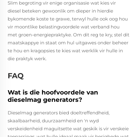
Slim begroting vir enige organisasie wat kies vir
diesel beteken gewoonlik om dieper in hierdie
bykomende koste te grawe, terwyl hulle ook oog hou
vir moontlike belastingvoordele wat verband hou
met groen-energiepraktyke. Om dit reg te kry, stel dit
maatskappye in staat om hul uitgawes onder beheer
te hou en kragopsies te kies wat werklik vir hulle in
die praktyk werk.
FAQ
Wat is die hoofvoordele van
dieselmag generators?
Dieselmag generators bied doeltreffendheid,
skaalbaarheid, duurzaamheid en 'n wyd
verskeidenheid maguitsette wat geskik is vir verskeie
toepassings, wat hulle ideaal maak vir besighede wat