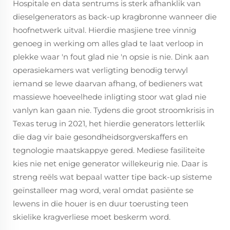
Hospitale en data sentrums is sterk afhanklik van
dieselgenerators as back-up kragbronne wanneer die
hoofnetwerk uitval. Hierdie masjiene tree vinnig
genoeg in werking om alles glad te laat verloop in
plekke waar 'n fout glad nie 'n opsie is nie. Dink aan
operasiekamers wat verligting benodig terwyl
iemand se lewe daarvan afhang, of bedieners wat
massiewe hoeveelhede inligting stoor wat glad nie
vanlyn kan gaan nie. Tydens die groot stroomkrisis in
Texas terug in 2021, het hierdie generators letterlik
die dag vir baie gesondheidsorgverskaffers en
tegnologie maatskappye gered. Mediese fasiliteite
kies nie net enige generator willekeurig nie. Daar is
streng reëls wat bepaal watter tipe back-up sisteme
geïnstalleer mag word, veral omdat pasiënte se
lewens in die houer is en duur toerusting teen
skielike kragverliese moet beskerm word.