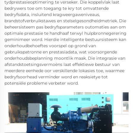
tydprestasieoptimering te verseker. Die koppelvlak laat
bedrywers toe om toegang te kry tot omvattende
bedryfsdata, insluitend kragweergaweniveaus,
brandstofverbruikstawes en stelselgesondheidmetriek. Die
beheersisteem pas bedryfsparameters outomaties aan om
optimale prestasie te handhaaf terwyl hulpbronnegerering
geminimeer word. Hierdie intelligente bestuursisteem kan
onderhoudbehoeftes voorspel op grond van
gebruikspatronne en prestasiadata, wat voorsorgende
onderhoudsbeplanning moontlik maak. Die integrasie van
afstandstoetsingsvermoëns laat effektiewe bestuur van
meerdere eenhede oor verskillende lokasies toe, waarmee
bedryfsoorhead verminder word en reaksietye tot
potensiële probleme verbeter word.