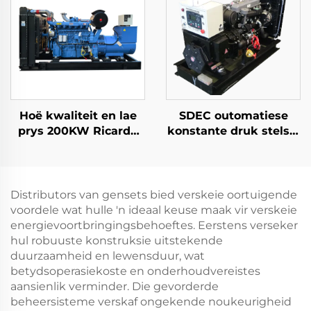
Nomineel spanning
Terugslaan
Hoë kwaliteit en lae
SDEC outomatiese
prys 200KW Ricardo
konstante druk stelsel
diesel kragopwekker
35KW koue begin
stel
diesel kragopwekker
stel
Distributors van gensets bied verskeie oortuigende
voordele wat hulle 'n ideaal keuse maak vir verskeie
energievoortbringingsbehoeftes. Eerstens verseker
hul robuuste konstruksie uitstekende
duurzaamheid en lewensduur, wat
betydsoperasiekoste en onderhoudvereistes
aansienlik verminder. Die gevorderde
beheersisteme verskaf ongekende noukeurigheid