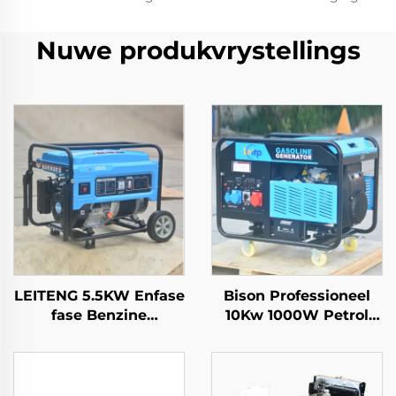
Nuwe produkvrystellings
LEITENG 5.5KW Enfase
Bison Professioneel
fase Benzine
10Kw 1000W Petrol
Generator 420cc
Benzine Generator
Verplasing 50Hz/60Hz
Enkele Fase 110V 220V
Frekwensie 2KW
380V 50Hz 60Hz
Nomineel mag 380V
Frekwensie DC-Uitset