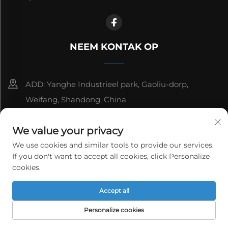
NEEM KONTAK OP
ADD: Yanghe Industrieel park, Gaoliu-dorp,
Weifang, Shandong, China
8615006666497
We value your privacy
[email protected]
We use cookies and similar tools to provide our services.
If you don't want to accept all cookies, click Personalize
cookies.
Kopiereg © WeiFang Yag Power Technology Co., Ltd. Alle
Accept all
regte voorbehou.
Privaatheidspolitiek
Personalize cookies
TUISBLAD
PRODUKTE
E-POS
TEL