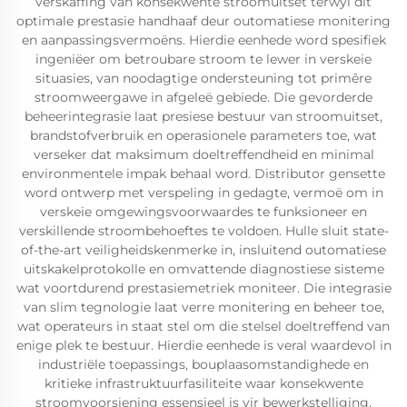
verskaffing van konsekwente stroomuitset terwyl dit
optimale prestasie handhaaf deur outomatiese monitering
en aanpassingsvermoëns. Hierdie eenhede word spesifiek
ingeniëer om betroubare stroom te lewer in verskeie
situasies, van noodagtige ondersteuning tot primêre
stroomweergawe in afgeleë gebiede. Die gevorderde
beheerintegrasie laat presiese bestuur van stroomuitset,
brandstofverbruik en operasionele parameters toe, wat
verseker dat maksimum doeltreffendheid en minimal
environmentele impak behaal word. Distributor gensette
word ontwerp met verspeling in gedagte, vermoë om in
verskeie omgewingsvoorwaardes te funksioneer en
verskillende stroombehoeftes te voldoen. Hulle sluit state-
of-the-art veiligheidskenmerke in, insluitend outomatiese
uitskakelprotokolle en omvattende diagnostiese sisteme
wat voortdurend prestasiemetriek moniteer. Die integrasie
van slim tegnologie laat verre monitering en beheer toe,
wat operateurs in staat stel om die stelsel doeltreffend van
enige plek te bestuur. Hierdie eenhede is veral waardevol in
industriële toepassings, bouplaasomstandighede en
kritieke infrastruktuurfasiliteite waar konsekwente
stroomvoorsiening essensieel is vir bewerkstelliging.