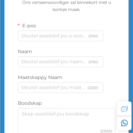
Ons verteenwoordiger sal binnekort met u
kontak maak.
E-pos
0/100
Naam
0/100
Maatskappy Naam
0/200
Boodskap
0/1000