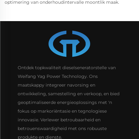
optimering van onderhoudintervalle moontlik maak.
Ontdek topkwaliteit dieselseneratorstelle van
Weifang Yag Power Technology. Ons
maatskappy integreer navorsing en
ontwikkeling, samestelling en verkoop, en bied
geoptimaliseerde energieoplossings met 'n
fokus op markoriëntasie en tegnologiese
innovasie. Verlewer betroubaarheid en
betrouenswaardigheid met ons robuuste
produkte en dienste.