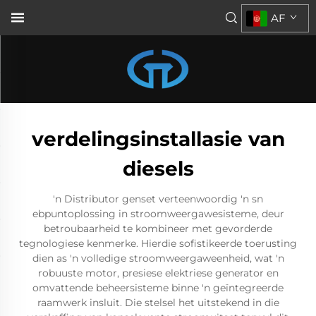
AF
verdelingsinstallasie van
diesels
'n Distributor genset verteenwoordig 'n sn
ebpuntoplossing in stroomweergawesisteme, deur
betroubaarheid te kombineer met gevorderde
tegnologiese kenmerke. Hierdie sofistikeerde toerusting
dien as 'n volledige stroomweergaweenheid, wat 'n
robuuste motor, presiese elektriese generator en
omvattende beheersisteme binne 'n geïntegreerde
raamwerk insluit. Die stelsel het uitstekend in die