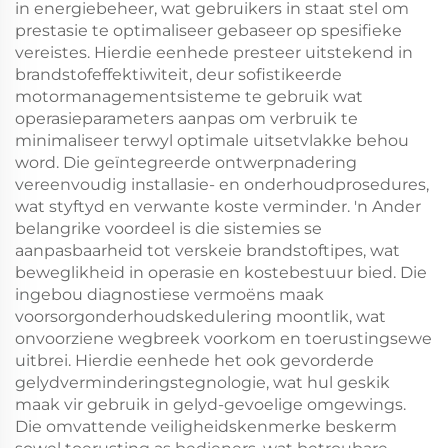
in energiebeheer, wat gebruikers in staat stel om
prestasie te optimaliseer gebaseer op spesifieke
vereistes. Hierdie eenhede presteer uitstekend in
brandstofeffektiwiteit, deur sofistikeerde
motormanagementsisteme te gebruik wat
operasieparameters aanpas om verbruik te
minimaliseer terwyl optimale uitsetvlakke behou
word. Die geïntegreerde ontwerpnadering
vereenvoudig installasie- en onderhoudprosedures,
wat styftyd en verwante koste verminder. 'n Ander
belangrike voordeel is die sistemies se
aanpasbaarheid tot verskeie brandstoftipes, wat
beweglikheid in operasie en kostebestuur bied. Die
ingebou diagnostiese vermoëns maak
voorsorgonderhoudskedulering moontlik, wat
onvoorziene wegbreek voorkom en toerustingsewe
uitbrei. Hierdie eenhede het ook gevorderde
gelydverminderingstegnologie, wat hul geskik
maak vir gebruik in gelyd-gevoelige omgewings.
Die omvattende veiligheidskenmerke beskerm