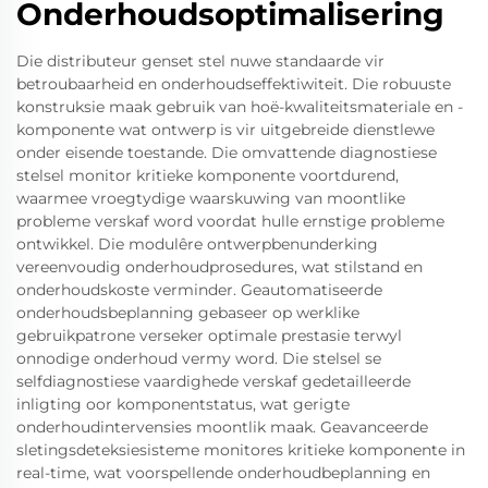
Onderhoudsoptimalisering
Die distributeur genset stel nuwe standaarde vir
betroubaarheid en onderhoudseffektiwiteit. Die robuuste
konstruksie maak gebruik van hoë-kwaliteitsmateriale en -
komponente wat ontwerp is vir uitgebreide dienstlewe
onder eisende toestande. Die omvattende diagnostiese
stelsel monitor kritieke komponente voortdurend,
waarmee vroegtydige waarskuwing van moontlike
probleme verskaf word voordat hulle ernstige probleme
ontwikkel. Die modulêre ontwerpbenunderking
vereenvoudig onderhoudprosedures, wat stilstand en
onderhoudskoste verminder. Geautomatiseerde
onderhoudsbeplanning gebaseer op werklike
gebruikpatrone verseker optimale prestasie terwyl
onnodige onderhoud vermy word. Die stelsel se
selfdiagnostiese vaardighede verskaf gedetailleerde
inligting oor komponentstatus, wat gerigte
onderhoudintervensies moontlik maak. Geavanceerde
sletingsdeteksiesisteme monitores kritieke komponente in
real-time, wat voorspellende onderhoudbeplanning en