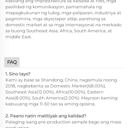
kabilang ang imprastraktura sa kalsada at riles, mga
pasilidad ng komunikasyon, pamamahala ng
mapagkukunan ng tubig, mga paliparan, industriya at
pagmimina, mga skyscraper atbp. parehong sa
domestic market at sa mga internasyonal na merkado
sa buong Southeast Asia, Africa, South America, at
middle East.
FAQ
1. Sino tayo?
Kami ay base sa Shandong, China, nagsimula noong
2018, nagbebenta sa Domestic Market(68.00%),
Southeast Asia(12.00%), Africa(10.00%), Eastern
Asia(8.00%), South America(2.00%). Mayroon kaming
kabuuang mga 11-50 tao sa aming opisina.
2. Paano natin matitiyak ang kalidad?
Palaging isang pre-production sample bago ang mass
production;