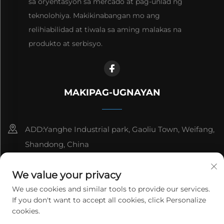
sa oryentasyon sa mercado at pag-unlad ng
teknolohiya. Makikinabangan mo ang
relihiabilidad at tiwala sa aming malakas na
produkto at serbisyo.
MAKIPAG-UGNAYAN
ADD:Yanghe Industrial park, Gaoliu Town, Weifang,
Shandong, China
8615006666497
We value your privacy
[email protected]
We use cookies and similar tools to provide our services.
If you don't want to accept all cookies, click Personalize
cookies.
Copyright © 2026 WeiFang Yag Power Technology Co.,Ltd.