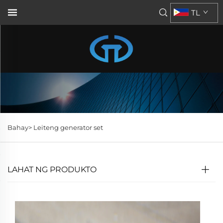
TL
Bahay>
Leiteng generator set
LAHAT NG PRODUKTO