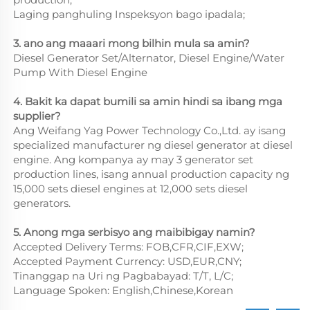
Laging panghuling Inspeksyon bago ipadala;
3. ano ang maaari mong bilhin mula sa amin?
Diesel Generator Set/Alternator, Diesel Engine/Water
Pump With Diesel Engine
4. Bakit ka dapat bumili sa amin hindi sa ibang mga
supplier?
Ang Weifang Yag Power Technology Co.,Ltd. ay isang
specialized manufacturer ng diesel generator at diesel
engine. Ang kompanya ay may 3 generator set
production lines, isang annual production capacity ng
15,000 sets diesel engines at 12,000 sets diesel
generators.
5. Anong mga serbisyo ang maibibigay namin?
Accepted Delivery Terms: FOB,CFR,CIF,EXW;
Accepted Payment Currency: USD,EUR,CNY;
Tinanggap na Uri ng Pagbabayad: T/T, L/C;
Language Spoken: English,Chinese,Korean