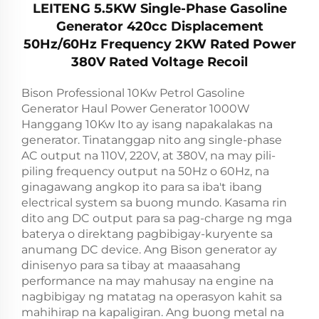
LEITENG 5.5KW Single-Phase Gasoline
Generator 420cc Displacement
50Hz/60Hz Frequency 2KW Rated Power
380V Rated Voltage Recoil
Bison Professional 10Kw Petrol Gasoline
Generator Haul Power Generator 1000W
Hanggang 10Kw Ito ay isang napakalakas na
generator. Tinatanggap nito ang single-phase
AC output na 110V, 220V, at 380V, na may pili-
piling frequency output na 50Hz o 60Hz, na
ginagawang angkop ito para sa iba't ibang
electrical system sa buong mundo. Kasama rin
dito ang DC output para sa pag-charge ng mga
baterya o direktang pagbibigay-kuryente sa
anumang DC device. Ang Bison generator ay
dinisenyo para sa tibay at maaasahang
performance na may mahusay na engine na
nagbibigay ng matatag na operasyon kahit sa
mahihirap na kapaligiran. Ang buong metal na