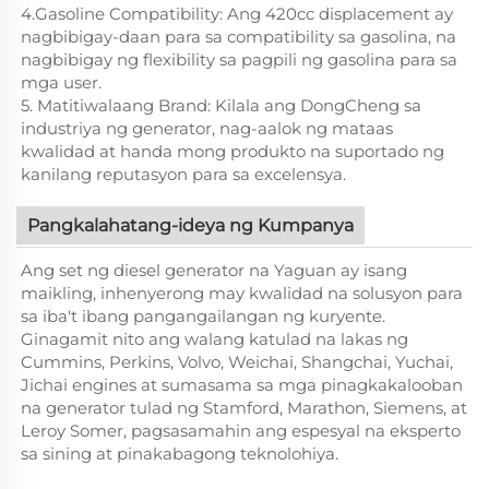
4.Gasoline Compatibility: Ang 420cc displacement ay
nagbibigay-daan para sa compatibility sa gasolina, na
nagbibigay ng flexibility sa pagpili ng gasolina para sa
mga user.
5. Matitiwalaang Brand: Kilala ang DongCheng sa
industriya ng generator, nag-aalok ng mataas
kwalidad at handa mong produkto na suportado ng
kanilang reputasyon para sa excelensya.
Pangkalahatang-ideya ng Kumpanya
Ang set ng diesel generator na Yaguan ay isang
maikling, inhenyerong may kwalidad na solusyon para
sa iba't ibang pangangailangan ng kuryente.
Ginagamit nito ang walang katulad na lakas ng
Cummins, Perkins, Volvo, Weichai, Shangchai, Yuchai,
Jichai engines at sumasama sa mga pinagkakalooban
na generator tulad ng Stamford, Marathon, Siemens, at
Leroy Somer, pagsasamahin ang espesyal na eksperto
sa sining at pinakabagong teknolohiya.