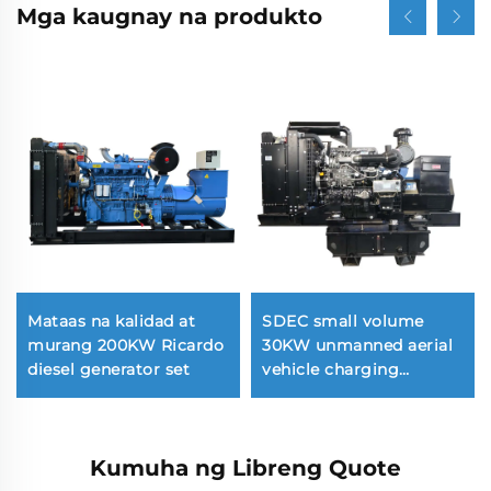
Mga kaugnay na produkto
Mataas na kalidad at
SDEC small volume
murang 200KW Ricardo
30KW unmanned aerial
diesel generator set
vehicle charging
dedicated portable
diesel generator set
Kumuha ng Libreng Quote