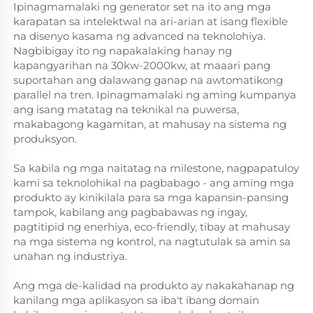
Ipinagmamalaki ng generator set na ito ang mga
karapatan sa intelektwal na ari-arian at isang flexible
na disenyo kasama ng advanced na teknolohiya.
Nagbibigay ito ng napakalaking hanay ng
kapangyarihan na 30kw-2000kw, at maaari pang
suportahan ang dalawang ganap na awtomatikong
parallel na tren. Ipinagmamalaki ng aming kumpanya
ang isang matatag na teknikal na puwersa,
makabagong kagamitan, at mahusay na sistema ng
produksyon.
Sa kabila ng mga naitatag na milestone, nagpapatuloy
kami sa teknolohikal na pagbabago - ang aming mga
produkto ay kinikilala para sa mga kapansin-pansing
tampok, kabilang ang pagbabawas ng ingay,
pagtitipid ng enerhiya, eco-friendly, tibay at mahusay
na mga sistema ng kontrol, na nagtutulak sa amin sa
unahan ng industriya.
Ang mga de-kalidad na produkto ay nakakahanap ng
kanilang mga aplikasyon sa iba't ibang domain