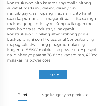
konstruksyon nito kasama ang maliit nitong
sukat at madaling dalang disenyo ay
nagbibigay-daan upang madala mo ito kahit
saan ka pumunta at magamit pa rin ito sa mga
makabagong aplikasyon. Kung kailangan mo
man ito para sa industriyal na gamit,
konstruksyon, o bilang alternatibong power
backup, ang Bison Professional Generator ang
mapagkakatiwalaang pinagmumulan ng
kuryente. 5.5KW malakas na power na espesyal
na idinisenyo para sa 380V na kagamitan, 420cc
malakas na power core.
Inquiry
Buod
Mga kaugnay na produkto