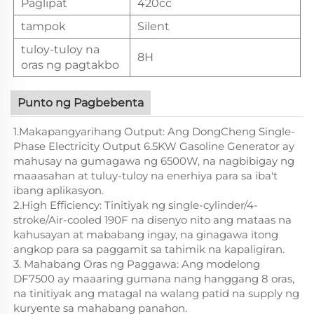
Paglipat
420cc
tampok
Silent
tuloy-tuloy na
8H
oras ng pagtakbo
Punto ng Pagbebenta
1.Makapangyarihang Output: Ang DongCheng Single-
Phase Electricity Output 6.5KW Gasoline Generator ay
mahusay na gumagawa ng 6500W, na nagbibigay ng
maaasahan at tuluy-tuloy na enerhiya para sa iba't
ibang aplikasyon.
2.High Efficiency: Tinitiyak ng single-cylinder/4-
stroke/Air-cooled 190F na disenyo nito ang mataas na
kahusayan at mababang ingay, na ginagawa itong
angkop para sa paggamit sa tahimik na kapaligiran.
3. Mahabang Oras ng Paggawa: Ang modelong
DF7500 ay maaaring gumana nang hanggang 8 oras,
na tinitiyak ang matagal na walang patid na supply ng
kuryente sa mahabang panahon.