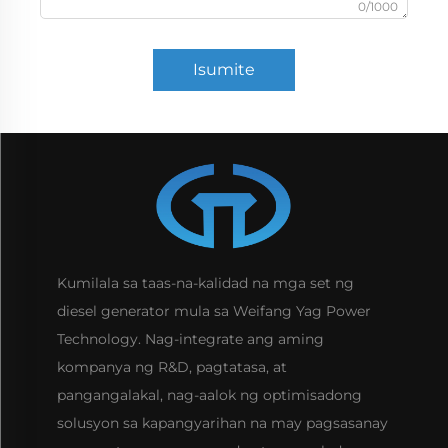
0/1000
Isumite
Kumilala sa taas-na-kalidad na mga set ng
diesel generator mula sa Weifang Yag Power
Technology. Nag-integrate ang aming
kompanya ng R&D, pagtatasa, at
pangangalakal, nag-aalok ng optimisadong
solusyon sa kapangyarihan na may pagsasanay