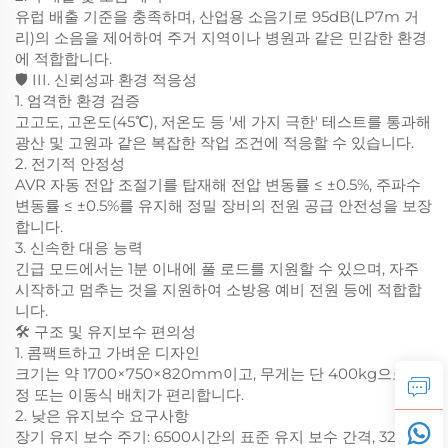
유럽 배출 기준을 충족하며, 산업용 소음기로 95dB(LP7m 거
리)의 소음을 제어하여 주거 지역이나 병원과 같은 민감한 환경
에 적합합니다.
🛡️ III. 신뢰성과 환경 적응성
1. 엄격한 환경 검증
고고도, 고온도(45℃), 저온도 등 '세 가지 극한' 테스트를 통과해
광산 및 고원과 같은 복잡한 작업 조건에 적응할 수 있습니다.
2. 전기적 안정성
AVR 자동 전압 조절기를 탑재해 전압 변동률 ≤ ±0.5%, 주파수
변동률 ≤ ±0.5%를 유지해 정밀 장비의 전원 공급 안전성을 보장
합니다.
3. 신속한 대응 능력
긴급 모드에서는 1분 이내에 풀 로드를 지원할 수 있으며, 자주
시작하고 멈추는 것을 지원하여 소방용 예비 전원 등에 적합합
니다.
🛠️ 구조 및 유지보수 편의성
1. 콤팩트하고 가벼운 디자인
크기는 약 1700×750×820mm이고, 무게는 단 400kg으로 고
정 또는 이동식 배치가 편리합니다.
2. 낮은 유지보수 요구사항
장기 유지 보수 주기: 6500시간의 표준 유지 보수 간격, 32000