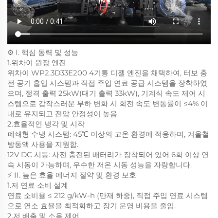
⚙️ I. 핵심 동력 및 성능
1.위차이 원장 엔진
위차이 WP2.3D33E200 4기통 디젤 엔진을 채택하여, 터보 충
전 공기 흡입 시스템과 직접 주입 연료 공급 시스템을 장착하였
으며, 정격 출력 25kW(대기 출력 33kW), 기계식 속도 제어 시
스템으로 갑작스러운 부하 변화 시 회전 속도 변동률이 ≤4% 이
내로 유지되고 전압 안정성이 높음.
2.효율적인 냉각 및 시작
폐쇄형 수냉 시스템: 45℃ 이상의 고온 환경에 적응하며, 겨울철
방동액 사용을 지원함.
12V DC 시동: 사전 충전된 배터리가 장착되어 있어 6회 이상 연
속 시동이 가능하며, 우수한 저온 시동 성능을 자랑합니다.
⚡ II. 높은 효율 에너지 절약 및 환경 보호
1.저 연료 소비 설계
연료 소비율 ≤ 212 g/kW-h (만재 하중), 직접 주입 연료 시스템
으로 연소 효율을 최적화하고 장기 운영 비용을 줄임.
2.저 배출 및 소음 제어