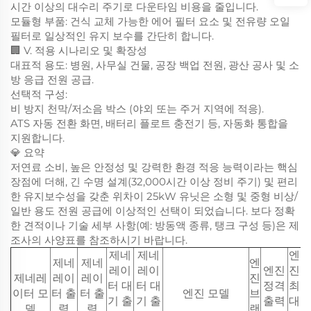
시간 이상의 대수리 주기로 다운타임 비용을 줄입니다.
모듈형 부품: 건식 교체 가능한 에어 필터 요소 및 전유량 오일
필터로 일상적인 유지 보수를 간단히 합니다.
🏢 V. 적용 시나리오 및 확장성
대표적 용도: 병원, 사무실 건물, 공장 백업 전원, 광산 공사 및 소
방 응급 전원 공급.
선택적 구성:
비 방지 천막/저소음 박스 (야외 또는 주거 지역에 적응).
ATS 자동 전환 화면, 배터리 플로트 충전기 등, 자동화 통합을
지원합니다.
💎 요약
저연료 소비, 높은 안정성 및 강력한 환경 적응 능력이라는 핵심
장점에 더해, 긴 수명 설계(32,000시간 이상 정비 주기) 및 편리
한 유지보수성을 갖춘 위차이 25kW 유닛은 소형 및 중형 비상/
일반 용도 전원 공급에 이상적인 선택이 되었습니다. 보다 정확
한 견적이나 기술 세부 사항(예: 방동액 종류, 탱크 구성 등)은 제
조사의 사양표를 참조하시기 바랍니다.
제네
제네
엔
제네
제네
엔
레이
레이
엔진
진
제네레
레이
레이
진
터 대
터 대
정격
최
이터 모
터 출
터 출
엔진 모델
브
기 출
기 출
출력
대
델
력
력
랜