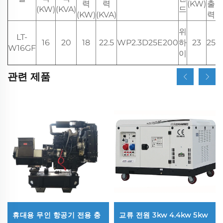
력
력
(KW)
출
(KW)
(KVA)
드
(KW)
(KVA)
력
위
LT-
16
20
18
22.5
WP2.3D25E200
하
23
25
4
W16GF
이
관련 제품
휴대용 무인 항공기 전용 충
교류 전원 3kw 4.4kw 5kw