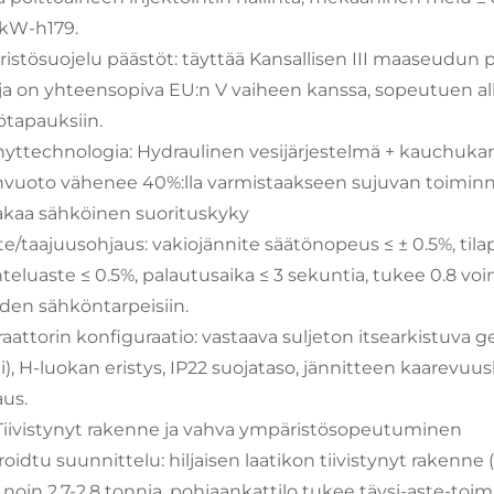
kW-h179.
istösuojelu päästöt: täyttää Kansallisen III maaseudun 
ja on yhteensopiva EU:n V vaiheen kanssa, sopeutuen alha
ötapauksiin.
nyttechnologia: Hydraulinen vesijärjestelmä + kauchukan
vuoto vähenee 40%:lla varmistaakseen sujuvan toiminn
Vakaa sähköinen suorituskyky
te/taajuusohjaus: vakiojännite säätönopeus ≤ ± 0.5%, til
hteluaste ≤ 0.5%, palautusaika ≤ 3 sekuntia, tukee 0.8 vo
eiden sähköntarpeisiin.
aattorin konfiguraatio: vastaava suljeton itsearkistuva 
i), H-luokan eristys, IP22 suojataso, jännitteen kaarev
us.
. Tiivistynyt rakenne ja vahva ympäristösopeutuminen
roidtu suunnittelu: hiljaisen laatikon tiivistynyt rakenn
 noin 2,7-2,8 tonnia, pohjaankattilo tukee täysi-aste-toim