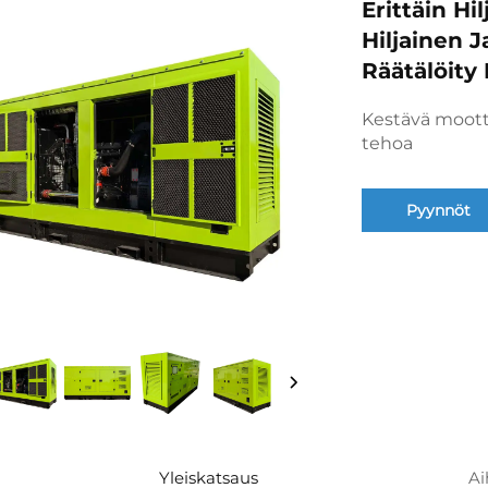
Erittäin Hi
Hiljainen 
Räätälöity 
Kestävä mootto
tehoa
Pyynnöt
Yleiskatsaus
Ai