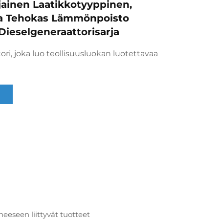
ljainen Laatikkotyyppinen,
Ja Tehokas Lämmönpoisto
Dieselgeneraattorisarja
ri, joka luo teollisuusluokan luotettavaa
heeseen liittyvät tuotteet