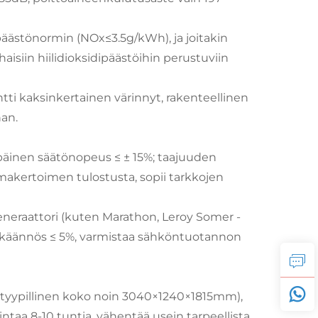
päästönormin (NOx≤3.5g/kWh), ja joitakin
isiin hiilidioksidipäästöihin perustuviin
tti kaksinkertainen värinnyt, rakenteellinen
an.
apäinen säätönopeus ≤ ± 15%; taajuuden
imakertoimen tulostusta, sopii tarkkojen
generaattori (kuten Marathon, Leroy Somer -
uuskäännös ≤ 5%, varmistaa sähköntuotannon
e (tyypillinen koko noin 3040×1240×1815mm),
intaa 8-10 tuntia, vähentää usein tarpeellista