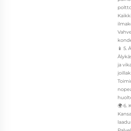
poltt
Kaikk
ilmak
Vahve
konde
📱 5. 
Älykä
ja vi
joilla
Toimi
nopea
huolt
🌍 6.
Kansa
laadu
Palve