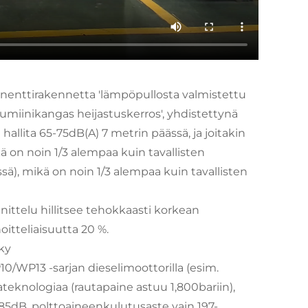
nenttirakennetta 'lämpöpullosta valmistettu
umiinikangas heijastuskerros', yhdistettynä
llita 65-75dB(A) 7 metrin päässä, ja joitakin
kä on noin 1/3 alempaa kuin tavallisten
ä), mikä on noin 1/3 alempaa kuin tavallisten
ittelu hillitsee tehokkaasti korkean
itteliaisuutta 20 %.
ky
0/WP13 -sarjan dieselimoottorilla (esim.
eknologiaa (rautapaine astuu 1,800bariin),
 85dB, polttoaineenkulutusaste vain 197-