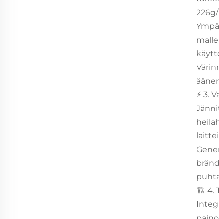
226g/
Ympär
malle
käytt
Värin
äänen
⚡ 3. 
Jänni
heila
laitt
Gener
bränd
puhta
🏗️ 4
Integ
paino