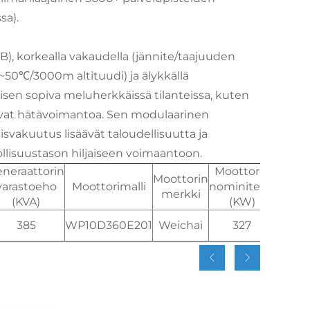
sa).
dB), korkealla vakaudella (jännite/taajuuden
~50℃/3000m altituudi) ja älykkällä
yisen sopiva meluherkkäissä tilanteissa, kuten
tsevat hätävoimantoa. Sen modulaarinen
isvakuutus lisäävät taloudellisuutta ja
ollisuustason hiljaiseen voimaantoon.
neraattorin
Moottorin
Moott
Moottorin
varastoeho
Moottorimalli
nominiteho
maksi
merkki
(KVA)
(KW)
teh
385
WP10D360E201
Weichai
327
36