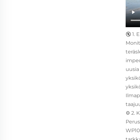
🔇 1. 
Monit
teräs
imped
uusia
yksik
yksik
Ilmap
taaju
⚙️ 2.
Perus
WP10D
tarkk