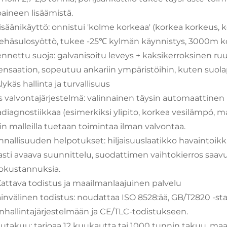
oaineen lisäämistä.
isäänikäyttö: onnistui 'kolme korkeaa' (korkea korkeus, k
ehäsulosyöttö, tukee -25℃ kylmän käynnistys, 3000m k
nnettu suoja: galvanisoitu leveys + kaksikerroksinen ruuv
nsaation, sopeutuu ankariin ympäristöihin, kuten suola
Älykäs hallinta ja turvallisuus
s valvontajärjestelmä: valinnainen täysin automaattinen
kadiagnostiikkaa (esimerkiksi ylipito, korkea vesilämpö, m
kin malleilla tuetaan toimintaa ilman valvontaa.
nnallisuuden helpotukset: hiljaisuuslaatikko havaintoik
sti avaava suunnittelu, suodattimen vaihtokierros saav
okustannuksia.
 Kattava todistus ja maailmanlaajuinen palvelu
invälinen todistus: noudattaa ISO 8528:ää, GB/T2820 -st
nhallintajärjestelmään ja CE/TLC-todistukseen.
lutakuu: tarjoaa 12 kuukautta tai 1000 tunnin takuu, ma