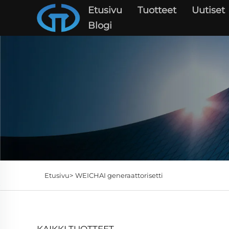
Etusivu
Tuotteet
Uutiset
Blogi
Etusivu>
WEICHAI generaattorisetti
KAIKKI TUOTTEET