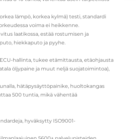
orkea lämpö, korkea kylmä) testi, standardi
orkeudessa voima ei heikkenne.
itus laatikossa, estää rostumisen ja
puto, hiekkaputo ja pyyhe.
 ECU-hallinta, tukee etämittausta, etäohjausta
atala öljypaine ja muut neljä suojatoimintoa),
kunalla, hätäpysäyttöpainike, huoltokangas
uttaa 500 tuntia, mikä vähentää
andardeja, hyväksytty ISO9001-
ailmanlaajuinen 5600+ palvelupisteiden