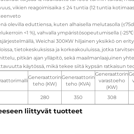
vuus, vikien reagoimisaika ≤ 24 tuntia (12 tuntia kotimaas
teenveto
nä olevilla eduttiensa, kuten alhaisella melutasolla (≤75
elukerroin <1 %), vahvalla ympäristösopeutumisella (-25℃
sjärjestelmällä, Weichai 300KW hiljainen yksikkö on erit
aloissa, tietokeskuksissa ja korkeakouluissa, jotka tarvi
ittelu, pitkän ajan ylläpitö, sekä maailmanlaajuinen yhte
ttavuutta käytössä, mikä tekee siitä kypsän ratkaisun te
Generaattorin
Ge
Generaattorin
Generaattorin
aattorimalli
varastoeho
teho (KW)
teho (KVA)
(KW)
280
350
308
eseen liittyvät tuotteet