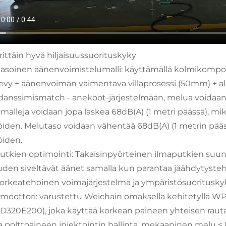
Erittäin hyvä hiljaisuussuorituskyky
asoinen äänenvoimistelumalli: käyttämällä kolmikompo
levy + äänenvoiman vaimentava villaprosessi (50mm) + al
anssimismatch - anekoot-järjestelmään, melua voidaan ha
 malleja voidaan jopa laskea 68dB(A) (1 metri päässä), mi
öiden. Melutaso voidaan vähentää 68dB(A) (1 metrin pääss
öiden.
utkien optimointi: Takaisinpyörteinen ilmaputkien suunn
uden siveltävät äänet samalla kun parantaa jäähdytysteho
 Korkeatehoinen voimajärjestelmä ja ympäristösuoritusky
moottori: varustettu Weichain omaksella kehitetyllä WP1
320E200), joka käyttää korkean paineen yhteisen rautat
a polttoaineen injektointin hallinta, mekaaninen melu ≤